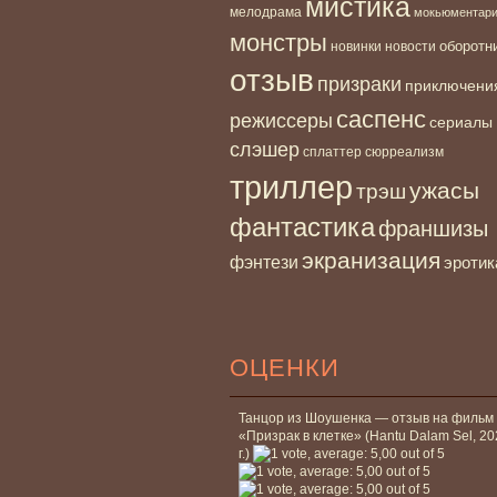
мистика
мелодрама
мокьюментар
монстры
новинки
оборотн
новости
отзыв
призраки
приключени
саспенс
режиссеры
сериалы
слэшер
сплаттер
сюрреализм
триллер
ужасы
трэш
фантастика
франшизы
экранизация
фэнтези
эротик
ОЦЕНКИ
Танцор из Шоушенка — отзыв на фильм
«Призрак в клетке» (Hantu Dalam Sel, 2
г.)