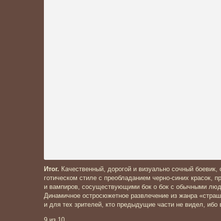
Итог.
Качественный, дорогой и визуально сочный боевик, 
готическом стиле с преобладанием черно-синих красок, пр
и вампиров, сосуществующими бок о бок с обычными люд
Динамичное остросюжетное развлечение из жанра «страшн
и для тех зрителей, кто предыдущие части не видел, ибо
9 из 10