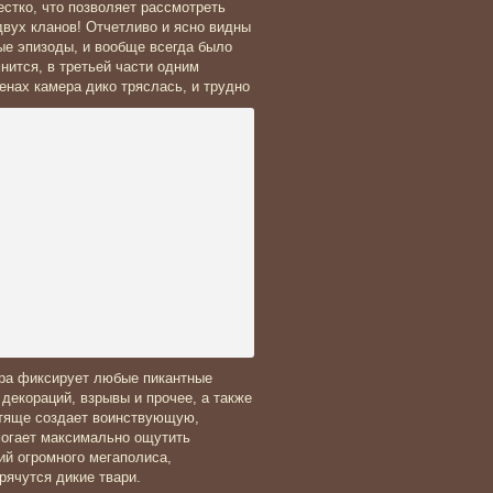
стко, что позволяет рассмотреть
вух кланов! Отчетливо и ясно видны
е эпизоды, и вообще всегда было
мнится, в третьей части одним
ценах камера дико тряслась, и трудно
ера фиксирует любые пикантные
декораций, взрывы и прочее, а также
стяще создает воинствующую,
огает максимально ощутить
ий огромного мегаполиса,
рячутся дикие твари.