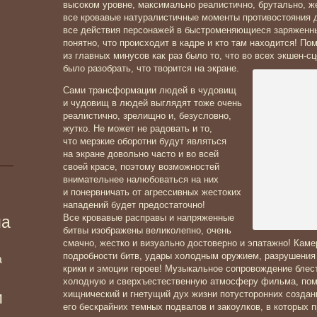
высоком уровне, максимально реалистично, брутально, же
все кровавые натуралистичные моменты противостояния д
все действия персонажей в быстроменяющиеся заряженны
понятно, что происходит в кадре и кто там находится! По
из главных минусов как раз было то, что во всех экшен-с
было разобрать, что творится на экране.
Сами трансформации людей в чудовищ
и чудовищ в людей выглядят тоже очень
реалистично, зрелищно и, безусловно,
жутко. Не может не радовать и то,
что мерзкие оборотни будут являться
на экране довольно часто и во всей
своей красе, поэтому возможностей
внимательнее налюбоваться на них
и понервничать от агрессивных жестоких
нападений будет предостаточно!
Все кровавые расправы и напряженные
ма
битвы изображены великолепно, очень
смачно, жестко и визуально достоверно и эпатажно! Кам
подробности битв, удары холодным оружием, разрушения 
а
крики и эмоции героев! Музыкальное сопровождение бле
холодную и сверхъестественную атмосферу фильма, пом
и
хищнический и гнетущий дух жизни потусторонних создан
его бескрайних темных подвалов и закоулков, в которых п