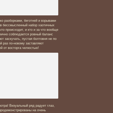
ко разборками, беготней и взрывами
 в бессмысленный набор хаотичных
что происходит, и кто и за что вообще
тлично соблюдается ровный баланс
ют заскучать, пустая болтовня не по
ый раз по-новому заставляют
ей от восторга челюстью!
отра! Визуальный ряд радует глаз,
продемонстрированы на очень