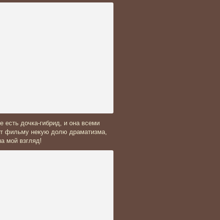
ее есть дочка-гибрид, и она всеми
аст фильму некую долю драматизма,
а мой взгляд!