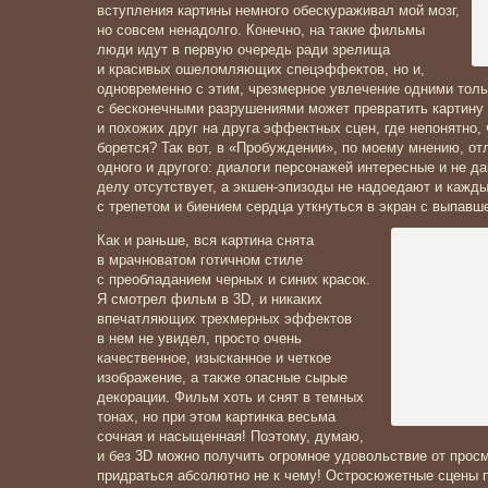
вступления картины немного обескураживал мой мозг,
но совсем ненадолго. Конечно, на такие фильмы
люди идут в первую очередь ради зрелища
и красивых ошеломляющих спецэффектов, но и,
одновременно с этим, чрезмерное увлечение одними толь
с бесконечными разрушениями может превратить картину
и похожих друг на друга эффектных сцен, где непонятно, 
борется? Так вот, в «Пробуждении», по моему мнению, о
одного и другого: диалоги персонажей интересные и не да
делу отсутствует, а экшен-эпизоды не надоедают и кажд
с трепетом и биением сердца уткнуться в экран с выпавш
Как и раньше, вся картина снята
в мрачноватом готичном стиле
с преобладанием черных и синих красок.
Я смотрел фильм в 3D, и никаких
впечатляющих трехмерных эффектов
в нем не увидел, просто очень
качественное, изысканное и четкое
изображение, а также опасные сырые
декорации. Фильм хоть и снят в темных
тонах, но при этом картинка весьма
сочная и насыщенная! Поэтому, думаю,
и без 3D можно получить огромное удовольствие от просм
придраться абсолютно не к чему! Остросюжетные сцены 