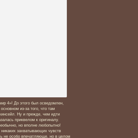
мир 4»! До этого был осведомлен,
 основном из-за того, что там
инсейл. Ну и прежде, чем идти
залась приквелом к оригиналу.
необычно, но вполне любопытно!
ы, никаких захватывающих чувств
сь не особо впечатляюще, но в целом