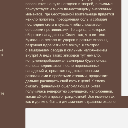
попавшихся на пути негодяев и зверей, в фильме
)
присутствует и много по-настоящему энергичных
моментов, где бесстрашной воительнице придется
нехило попотеть, преодолевая боль и собирая
последние силы в кулак, чтобы справиться
со своими противниками. Те сцены, в которых
оборотни нападают на Селин так, что ее тело
буквально летало от ударов в разные стороны,
разрушая вдребезги все вокруг, я смотрел
с замиранием сердца и сильным напряжением
не
та.
внутри! А ведь таких эпизодов тут немало,
но пуленепробиваемая вампирша будет снова
и снова подниматься после перенесенных
нападений и, пролетая над оставленными
развалинами и пробитыми стенами, продолжит
дальше расчищать свой путь к цели! К слову
сказать, финальная ошеломляющая битва
получилась невероятно зрелищной, напряженной,
йте
масштабной и просто грандиозной! Все именно так,
как и должно быть в динамичном страшном экшене!