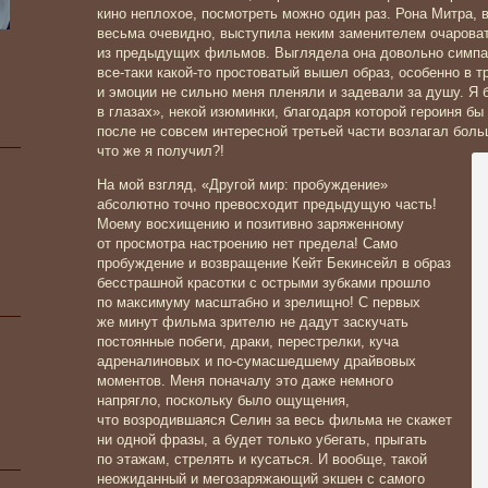
кино неплохое, посмотреть можно один раз. Рона Митра, 
весьма очевидно, выступила неким заменителем очаров
из предыдущих фильмов. Выглядела она довольно симпати
все-таки какой-то простоватый вышел образ, особенно в 
и эмоции не сильно меня пленяли и задевали за душу. Я б
в глазах», некой изюминки, благодаря которой героиня бы
после не совсем интересной третьей части возлагал боль
что же я получил?!
На мой взгляд, «Другой мир: пробуждение»
абсолютно точно превосходит предыдущую часть!
Моему восхищению и позитивно заряженному
от просмотра настроению нет предела! Само
пробуждение и возвращение Кейт Бекинсейл в образ
бесстрашной красотки с острыми зубками прошло
по максимуму масштабно и зрелищно! С первых
же минут фильма зрителю не дадут заскучать
постоянные побеги, драки, перестрелки, куча
адреналиновых и по-сумасшедшему драйвовых
моментов. Меня поначалу это даже немного
напрягло, поскольку было ощущения,
что возродившаяся Селин за весь фильма не скажет
ни одной фразы, а будет только убегать, прыгать
по этажам, стрелять и кусаться. И вообще, такой
неожиданный и мегозаряжающий экшен с самого