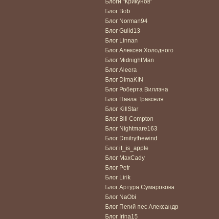
Блоги "Крикунов"
Блог Bob
Блог Norman94
Блог Gulid13
Блог Linnan
Блог Алексея Холодного
Блог MidnightMan
Блог Aleera
Блог DimaKIN
Блог Роберта Виллэна
Блог Павла Тракселя
Блог KillStar
Блог Bill Compton
Блог Nightmare163
Блог Dmitrythewind
Блог it_is_apple
Блог MaxCady
Блог Petr
Блог Lirik
Блог Артура Сумарокова
Блог NaObi
Блог Пегий пес Александр
Блог Irina15