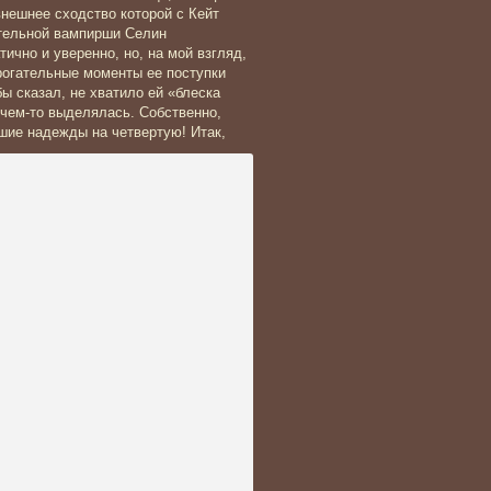
внешнее сходство которой с Кейт
ательной вампирши Селин
чно и уверенно, но, на мой взгляд,
трогательные моменты ее поступки
ы сказал, не хватило ей «блеска
 чем-то выделялась. Собственно,
шие надежды на четвертую! Итак,