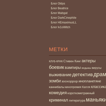
Блог Oldys
Блог Beatrice
Блог Mabgat
Блог DarkCinephile
Блог HEmaximusLL
Блог Iv1oWitch
МЕТКИ
актеры
Стивен Кинг
КЛУБ-КРИК
боевик
вампиры
вирусы
ведьмы
дра
детектив
выживание
зомби
инопланетяне
зоохоррор
классик
каннибалы
кинопремия Капля
комедия
короткометражный
маньяк
криминал
литература