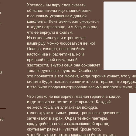
и
Хотелось бы пару слов сказать
об исполнительнице главной роли
и
и основным украшением данной
киноленты! Кейт Бекинсейл смотрится
я
в кадре потрясающе, и я безумно рад,
что ее вернули в фильм.
На сексапильную и строптивую
вампиршу можно любоваться вечно!
Опасна, изящна, непоколебима,
настойчива и расчетлива, но и
при всей своей визуальной
жестокости, внутри себя она сохраняет
теплые душевные чувства. Особенно
а
это проявится в тот момент, когда героиня узнает, что у н
силами будет пытаться защитить ее от врагов, что прид
и это было продемонстрировано весьма неплохо и мило, н
Что только не вытворяет главная героиня в кадре,
и где только не летает и не прыгает! Каждый
ее жест, кошачья элегантная походка,
головокружительные трюки, грациозные движения
затягивают в экран. Образ темной пантеры,
026
крадущейся в ночи и наказывающей врагов,
окутывает разум и чувства! Кроме того,
что обтянутая в латекс красавица будет лупить