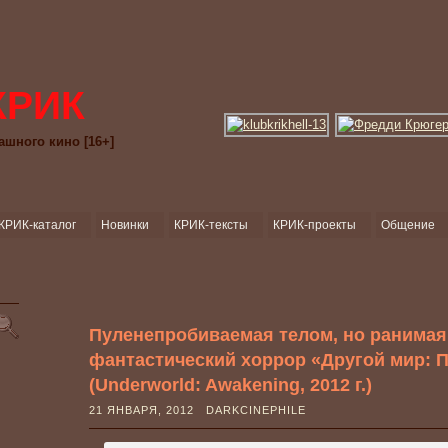
КРИК
ашного кино [16+]
КРИК-каталог
Новинки
КРИК-тексты
КРИК-проекты
Общение
Пуленепробиваемая телом, но ранимая
фантастический хоррор «Другой мир: 
(Underworld: Awakening, 2012 г.)
21 ЯНВАРЯ, 2012 DARKCINEPHILE