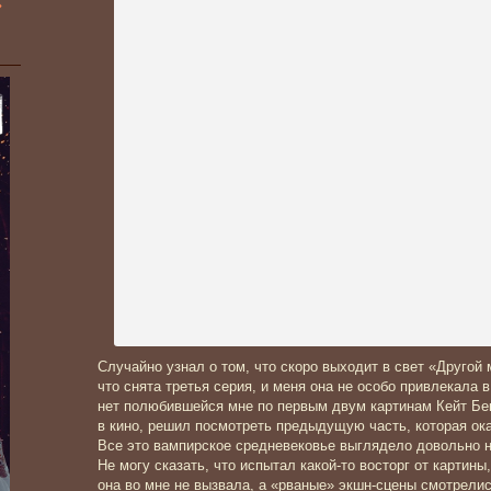
»
Случайно узнал о том, что скоро выходит в свет «Другой 
что снята третья серия, и меня она не особо привлекала в
нет полюбившейся мне по первым двум картинам Кейт Бек
в кино, решил посмотреть предыдущую часть, которая ока
Все это вампирское средневековье выглядело довольно 
Не могу сказать, что испытал какой-то восторг от картин
она во мне не вызвала, а «рваные» экшн-сцены смотрели