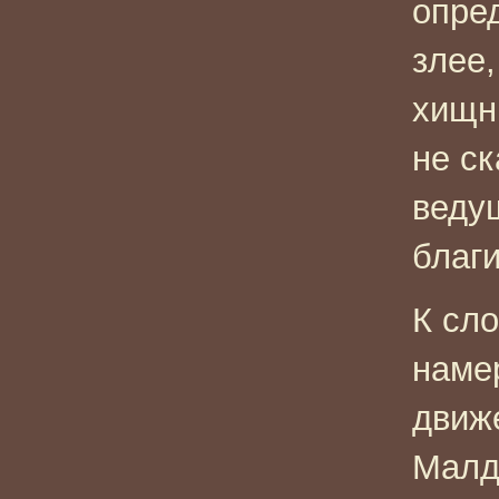
опре
злее,
хищни
не ск
веду
благ
К сло
наме
движ
Малд