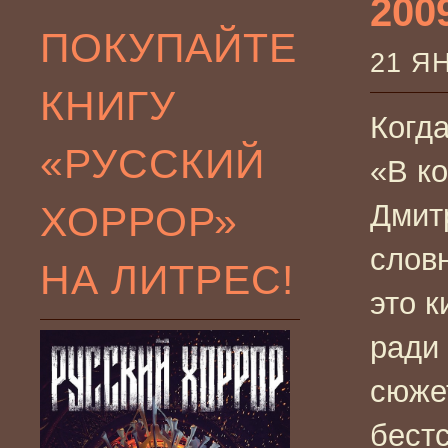
2009
ПОКУПАЙТЕ
21 Я
КНИГУ
Когда
«РУССКИЙ
«В ко
ХОРРОР»
Дмит
слов
НА ЛИТРЕС!
это к
ради
сюже
бест