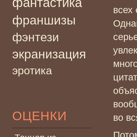
фантастика
всех 
франшизы
Однак
фэнтези
серь
увлек
экранизация
мног
эротика
цита
объя
вооб
ОЦЕНКИ
во вс
Пото