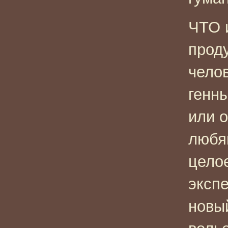
ЧТО 
проду
челов
генн
или 
любя
цело
эксп
новы