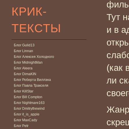
филь
КРИК-
Тут н
ТЕКСТЫ
и в а
откр
Блог Gulid13
Блог Linnan
слаб
Блог Алексея Холодного
Блог MidnightMan
(как 
Блог Aleera
Блог DimaKIN
ли ск
Блог Роберта Виллэна
Блог Павла Тракселя
своег
Блог KillStar
Блог Bill Compton
Блог Nightmare163
Жанр
Блог Dmitrythewind
Блог it_is_apple
скре
Блог MaxCady
Блог Petr