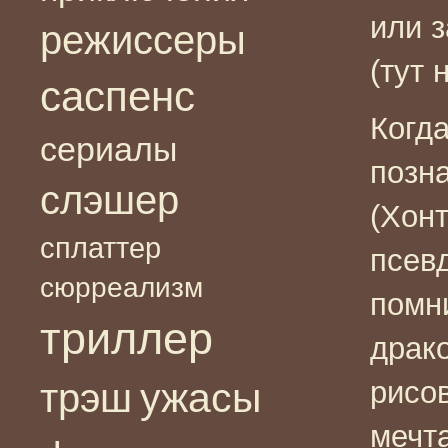
или з
режиссеры
(тут 
саспенс
Когд
сериалы
позн
слэшер
(Хонт
сплаттер
псев
сюрреализм
помн
триллер
драк
ужасы
рисов
трэш
мечта