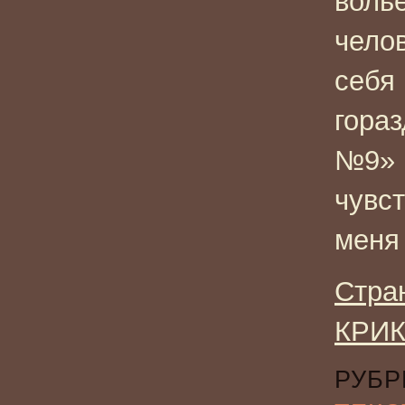
волье
чело
себя 
гора
№9» 
чувст
меня 
Стра
КРИК
РУБР