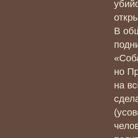
убий
откры
В об
подни
«Соб
но П
на в
сдел
(усо
чело