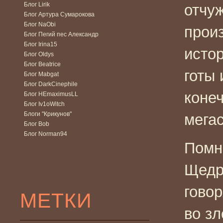
Блог Lirik
отчуж
Блог Артура Сумарокова
Блог NaObi
прои
Блог Пегий пес Александр
Блог Irina15
истор
Блог Oldys
Блог Beatrice
готы 
Блог Mabgat
Блог DarkCinephile
конеч
Блог HEmaximusLL
Блог Iv1oWitch
Блоги "Крикунов"
мега
Блог Bob
Блог Norman94
Помн
Щедр
говор
МЕТКИ
во зл