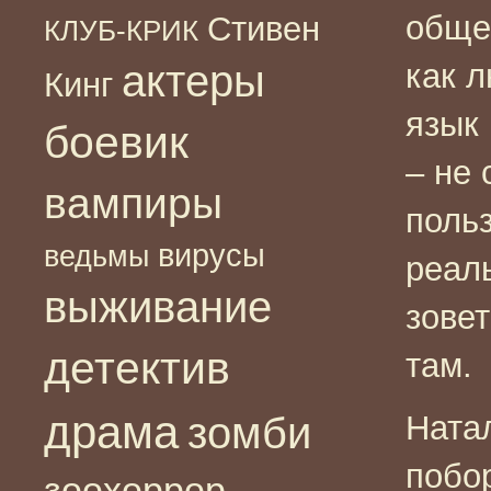
обще
Стивен
КЛУБ-КРИК
актеры
как 
Кинг
язык 
боевик
– не 
вампиры
польз
вирусы
ведьмы
реаль
выживание
зовет
детектив
там.
драма
зомби
Натал
побор
зоохоррор