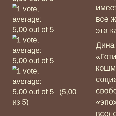
имеет
все ж
эта к
Дина
«Гот
кошм
соци
своб
(5,00
«эпох
из 5)
вселе