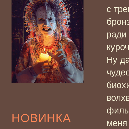
с тре
бронз
ради
куроч
Ну да
чуде
биох
волхв
филь
НОВИНКА
меня