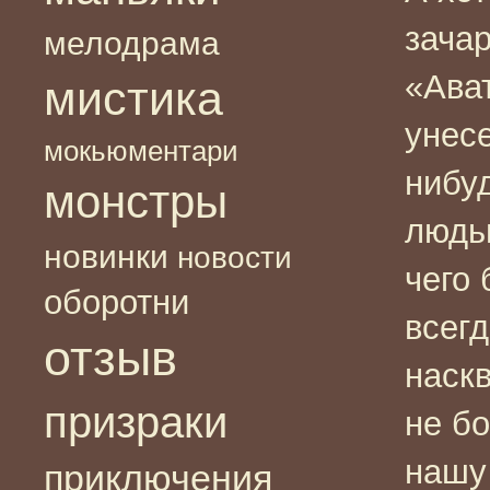
зача
мелодрама
«Ава
мистика
унес
мокьюментари
нибу
монстры
людьм
новинки
новости
чего 
оборотни
всегд
отзыв
наскв
призраки
не б
нашу
приключения