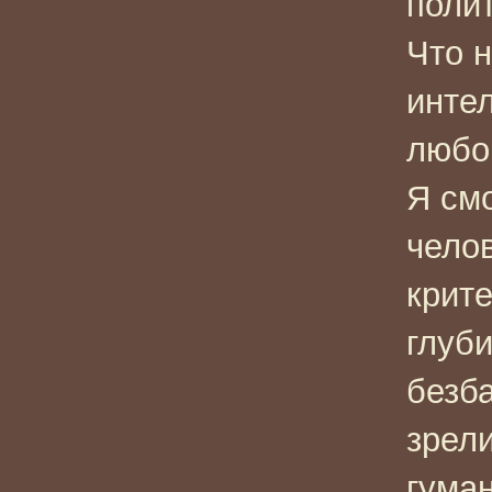
поли
Что н
интел
любоп
Я см
чело
крит
глуби
безб
зрели
гума