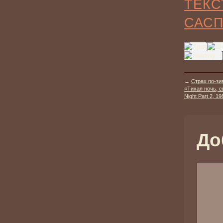
ТЕКС
САС
←
Страх по-зи
«Тихая ночь, см
Night Part 2, 198
До