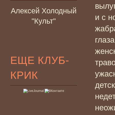
вылуп
Алексей Холодный
и с н
"Культ"
жабра
глаза
женск
ЕЩЕ КЛУБ-
траво
КРИК
ужасн
детск
неде
неож