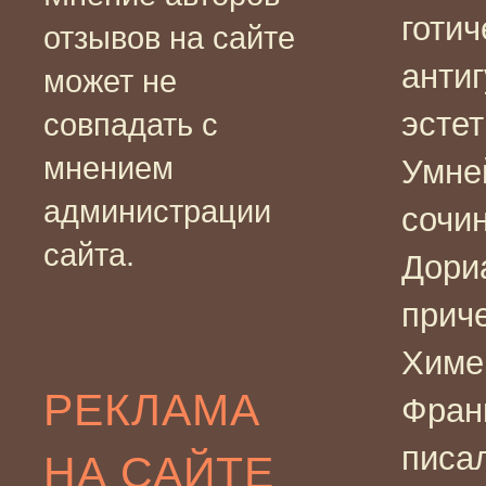
готич
отзывов на сайте
анти
может не
эстет
совпадать с
мнением
Умне
администрации
сочин
сайта.
Дориа
прич
Химер
РЕКЛАМА
Фран
писал
НА САЙТЕ