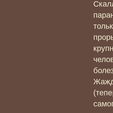
Скалл
пара
толь
прор
крупн
чело
боле
Жажд
(теп
само