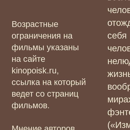
чело
отож
Возрастные
себя 
ограничения на
фильмы указаны
челов
на сайте
нелю
kinopoisk.ru,
жизн
ссылка на который
вооб
ведет со страниц
мирах
фильмов.
фэнт
(«Из
Мнение авторов