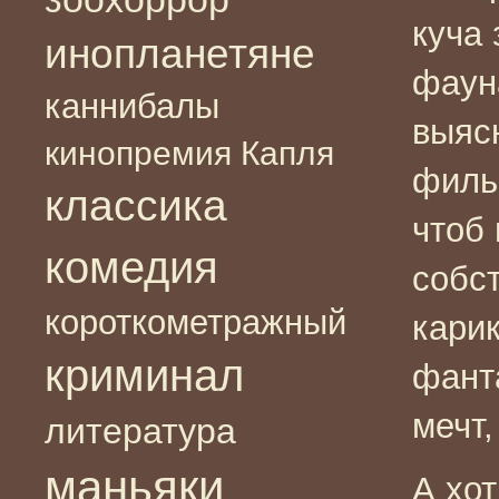
куча 
инопланетяне
фауна
каннибалы
выясн
кинопремия Капля
филь
классика
чтоб 
комедия
собст
короткометражный
кари
криминал
фанта
мечт,
литература
маньяки
А хо