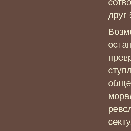
сотво
друг 
Возм
остан
превр
ступ
обще
мора
рево
секту