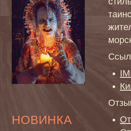
стил
таинс
жите
морс
Ссыл
I
Ки
Отзы
НОВИНКА
От