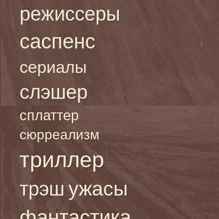
режиссеры
саспенс
сериалы
слэшер
сплаттер
сюрреализм
триллер
ужасы
трэш
фантастика