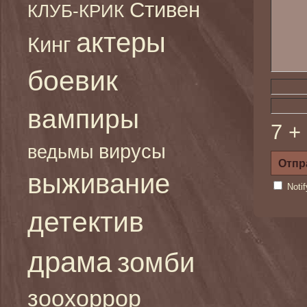
Стивен
КЛУБ-КРИК
актеры
Кинг
боевик
вампиры
7 +
вирусы
ведьмы
выживание
Noti
детектив
драма
зомби
зоохоррор