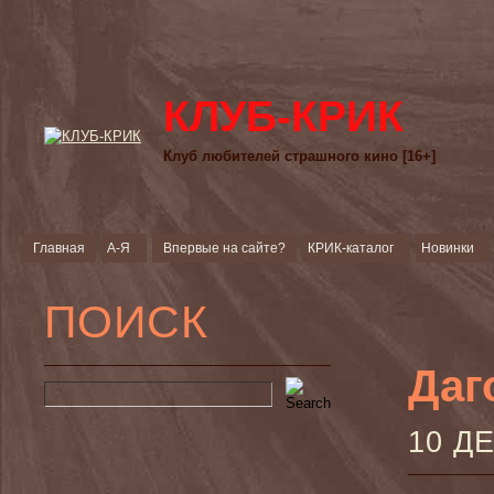
КЛУБ-КРИК
Клуб любителей страшного кино [16+]
Главная
А-Я
Впервые на сайте?
КРИК-каталог
Новинки
ПОИСК
Даг
10 Д