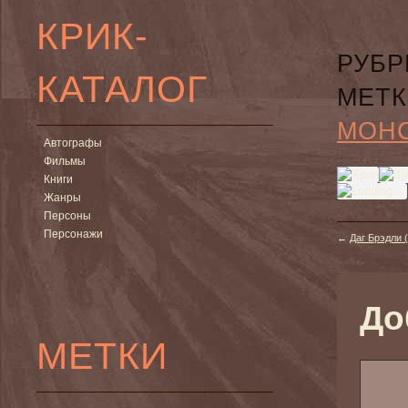
КРИК-
РУБР
КАТАЛОГ
МЕТК
МОН
Автографы
Фильмы
Книги
Жанры
Персоны
Персонажи
←
Даг Брэдли 
До
МЕТКИ