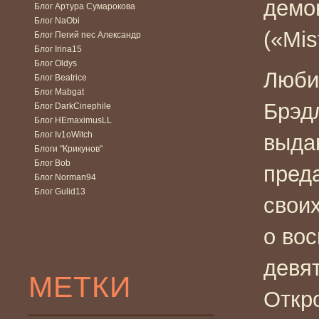
демо
Блог Артура Сумарокова
Блог NaObi
(«Mis
Блог Пегий пес Александр
Блог Irina15
Блог Oldys
Люби
Блог Beatrice
Блог Mabgat
Брэд
Блог DarkCinephile
Блог HEmaximusLL
Блог Iv1oWitch
выда
Блоги "Крикунов"
Блог Bob
пред
Блог Norman94
Блог Gulid13
свои
о вос
девя
МЕТКИ
Откр