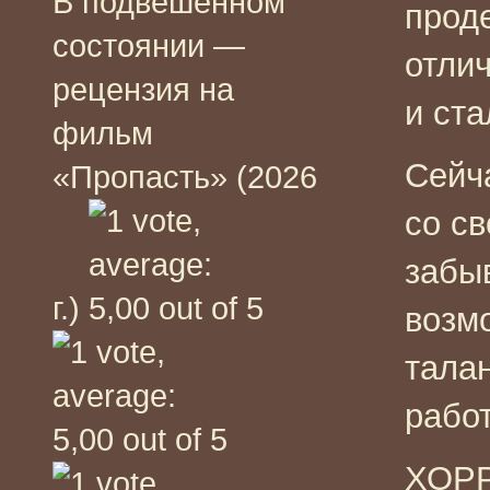
В подвешенном
прод
состоянии —
отлич
рецензия на
и ста
фильм
Сейч
«Пропасть» (2026
со св
забы
г.)
возм
тала
работ
ХОР