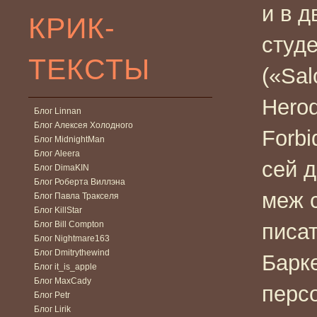
и в д
КРИК-
студ
ТЕКСТЫ
(«Sal
Herod
Блог Linnan
Блог Алексея Холодного
Forbi
Блог MidnightMan
Блог Aleera
сей д
Блог DimaKIN
Блог Роберта Виллэна
меж 
Блог Павла Тракселя
Блог KillStar
Блог Bill Compton
писа
Блог Nightmare163
Блог Dmitrythewind
Барке
Блог it_is_apple
Блог MaxCady
персо
Блог Petr
Блог Lirik