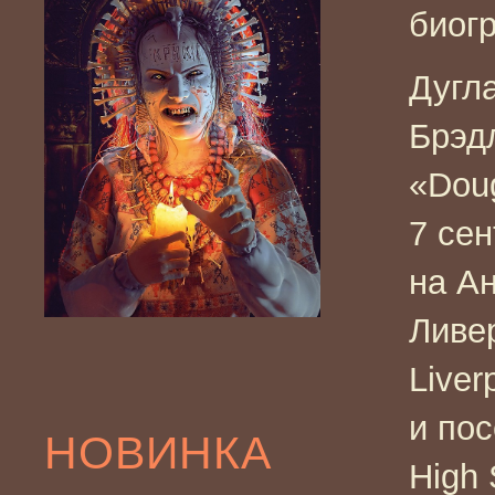
биогр
Дугл
Брэдл
«Dou
7 сен
на Ан
Ливер
Liver
и по
НОВИНКА
High 