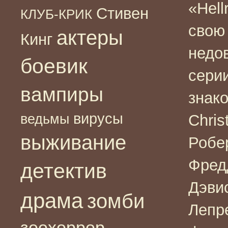
«Hell
Стивен
КЛУБ-КРИК
свою
актеры
Кинг
недо
боевик
серии
вампиры
знако
вирусы
ведьмы
Chris
выживание
Робер
Фред
детектив
Дэвис
драма
зомби
Лепре
зоохоррор