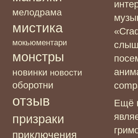
интер
мелодрама
музы
мистика
«Crad
мокьюментари
слыш
монстры
посем
аним
новинки
новости
оборотни
comp
отзыв
Ещё 
являе
призраки
гримо
приключения