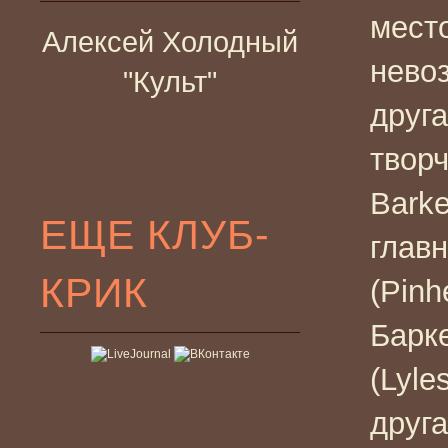
мест
Алексей Холодный
нево
"Культ"
друг
творч
Barke
ЕЩЕ КЛУБ-
главн
КРИК
(Pinh
Барк
(Lyle
друга