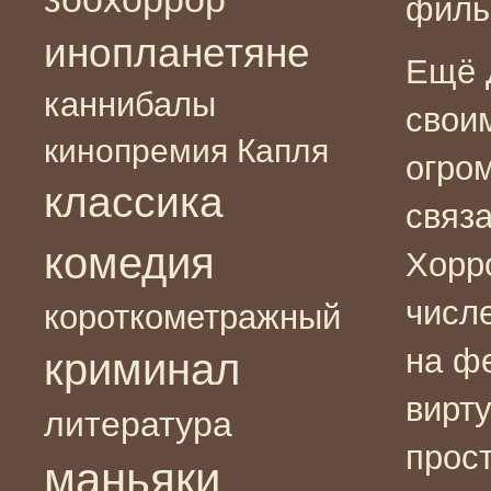
филь
инопланетяне
Ещё 
каннибалы
свои
кинопремия Капля
огро
классика
связ
комедия
Хорро
числ
короткометражный
на ф
криминал
вирт
литература
прос
маньяки