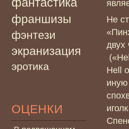
фантастика
являе
франшизы
Не ст
«Пинх
фэнтези
двух
экранизация
(«Hell
эротика
Hell 
иную
спох
ОЦЕНКИ
иголк
Спенс