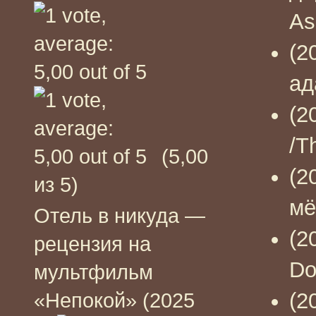
As
(2
ад
(2
/T
(5,00
(2
из 5)
мё
Отель в никуда —
(2
рецензия на
Do
мультфильм
(2
«Непокой» (2025