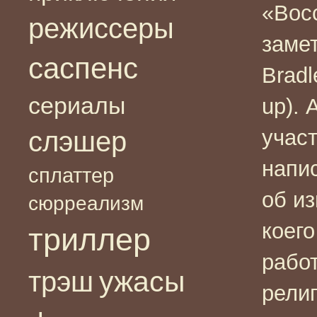
«Вос
режиссеры
замет
саспенс
Bradl
сериалы
up). 
участ
слэшер
напи
сплаттер
об и
сюрреализм
коего
триллер
рабо
ужасы
трэш
рели