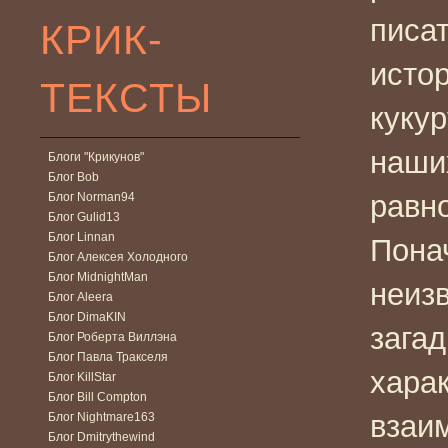
писа
КРИК-
истор
ТЕКСТЫ
кукур
наши
Блоги "Крикунов"
Блог Bob
равн
Блог Norman94
Блог Gulid13
Блог Linnan
Пона
Блог Алексея Холодного
Блог MidnightMan
неизв
Блог Aleera
Блог DimaKIN
загад
Блог Роберта Виллэна
Блог Павла Тракселя
харак
Блог KillStar
Блог Bill Compton
взаи
Блог Nightmare163
Блог Dmitrythewind