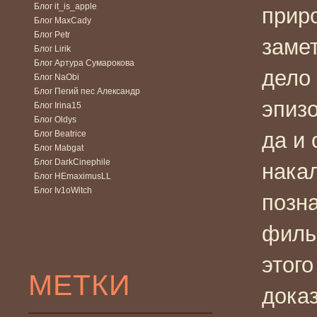
Блог it_is_apple
прир
Блог MaxCady
Блог Petr
замет
Блог Lirik
Блог Артура Сумарокова
дело 
Блог NaObi
Блог Пегий пес Александр
эпизо
Блог Irina15
Блог Oldys
да и
Блог Beatrice
Блог Mabgat
Блог DarkCinephile
накал
Блог HEmaximusLL
Блог Iv1oWitch
позна
филь
этог
МЕТКИ
дока