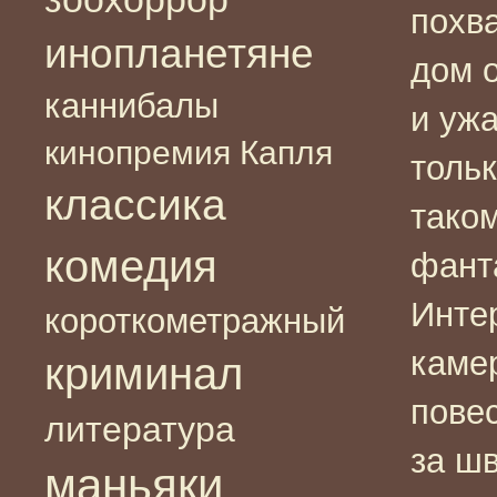
похв
инопланетяне
дом 
каннибалы
и ужа
кинопремия Капля
тольк
классика
тако
комедия
фант
Интер
короткометражный
каме
криминал
повес
литература
за ш
маньяки