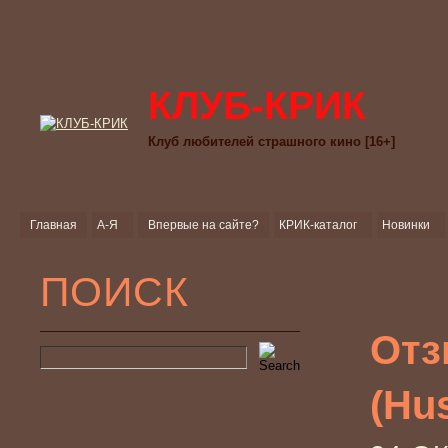
КЛУБ-КРИК
Клуб любителей страшного кино [16+]
Главная
А-Я
Впервые на сайте?
КРИК-каталог
Новинки
ПОИСК
Отз
(Hus