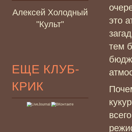
очер
Алексей Холодный
это 
"Культ"
загад
тем 
бюдж
ЕЩЕ КЛУБ-
атмо
КРИК
Поче
куку
всего
режи