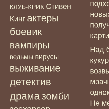
подх
Стивен
КЛУБ-КРИК
новы
актеры
Кинг
полу
боевик
карт
вампиры
Над 
вирусы
ведьмы
куку
выживание
возв
детектив
мрач
одно
драма
зомби
Не м
зоохоррор