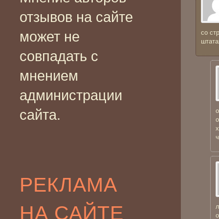
отзывов на сайте
может не
со ст
штата
совпадать с
мнением
администрации
сайта.
о
х
ч
РЕКЛАМА
НА САЙТЕ
л
о