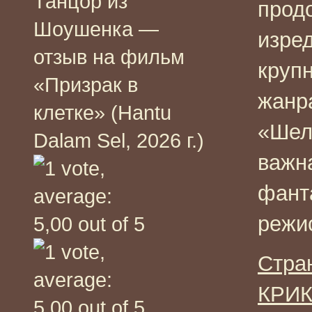
Танцор из
прод
Шоушенка —
изре
отзыв на фильм
круп
«Призрак в
жанр
клетке» (Hantu
«Шел
Dalam Sel, 2026 г.)
важн
фант
режи
Стра
КРИК