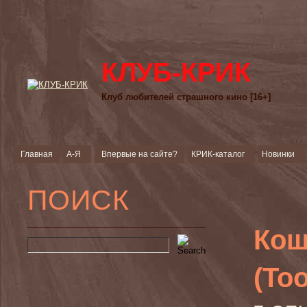
КЛУБ-КРИК
Клуб любителей страшного кино [16+]
Главная
А-Я
Впервые на сайте?
КРИК-каталог
Новинки
ПОИСК
Кош
(To