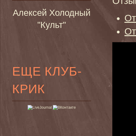
Отзы
Алексей Холодный
От
"Культ"
От
ЕЩЕ КЛУБ-
КРИК