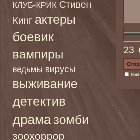
Стивен
КЛУБ-КРИК
актеры
Кинг
боевик
23 
вампиры
вирусы
ведьмы
Noti
выживание
детектив
драма
зомби
зоохоррор