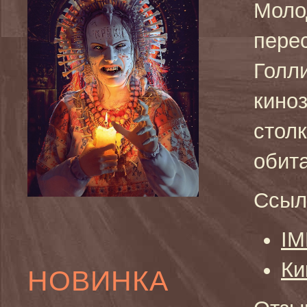
Моло
пере
Голл
кино
стол
обит
Ссыл
I
Ки
НОВИНКА