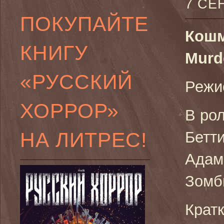
7 СЕ
ПОКУПАЙТЕ
Кошм
КНИГУ
Murd
«РУССКИЙ
Режи
ХОРРОР»
В ро
НА ЛИТРЕС!
Бетти
Адам
Зомб
Крат