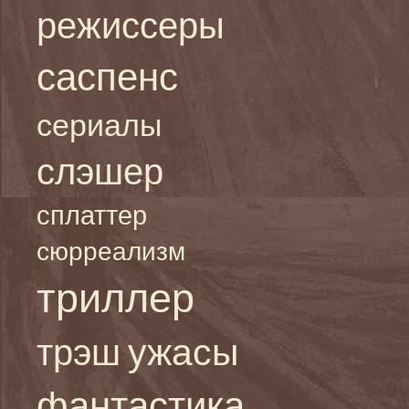
режиссеры
саспенс
сериалы
слэшер
сплаттер
сюрреализм
триллер
ужасы
трэш
фантастика