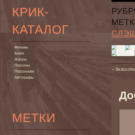
КРИК-
РУБР
МЕТК
КАТАЛОГ
СЛЭ
Фильмы
Книги
Жанры
Персоны
←
Вы все сдохн
Персонажи
Автографы
До
МЕТКИ