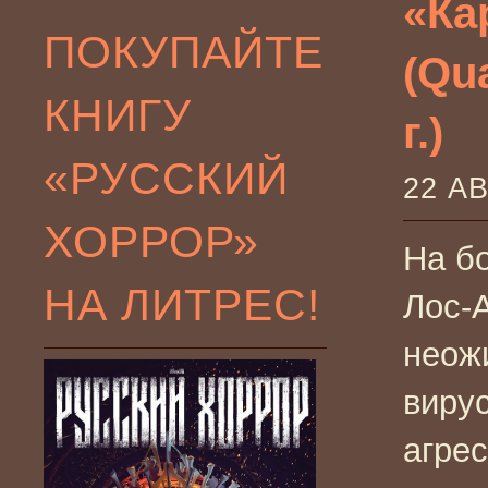
«Ка
ПОКУПАЙТЕ
(Qua
КНИГУ
г.)
«РУССКИЙ
22 А
ХОРРОР»
На б
НА ЛИТРЕС!
Лос-
неож
виру
агре