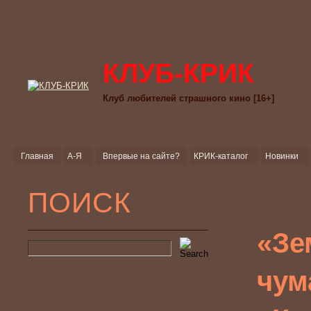
КЛУБ-КРИК
Клуб любителей страшного кино [16+]
Главная
А-Я
Впервые на сайте?
КРИК-каталог
Новинки
ПОИСК
«Зе
чум