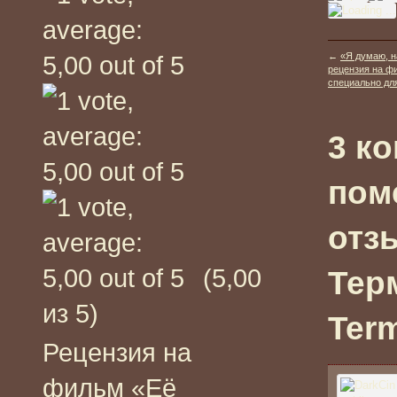
←
«Я думаю, н
рецензия на фи
специально дл
3 к
пом
отз
(5,00
Терм
из 5)
Term
Рецензия на
фильм «Её