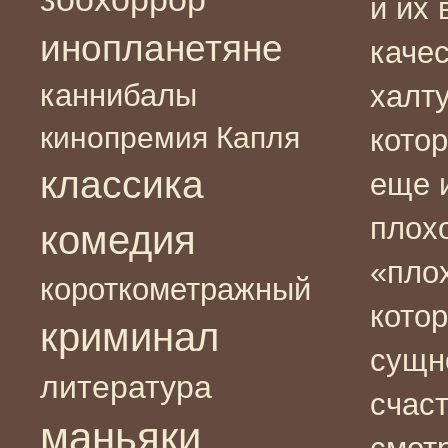
и их 
инопланетяне
каче
каннибалы
халт
кинопремия Капля
кото
классика
еще и
плох
комедия
«пло
короткометражный
кото
криминал
сущн
литература
счаст
маньяки