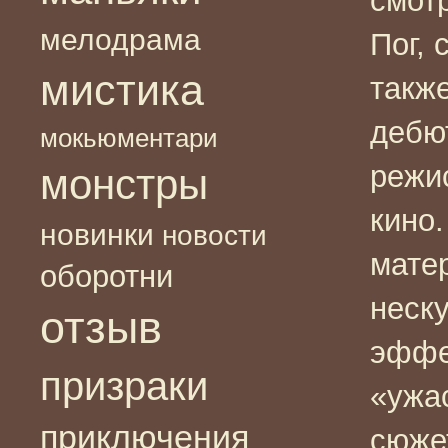
смот
мелодрама
Пог, 
мистика
такж
дебю
мокьюментари
режи
монстры
кино.
новинки
новости
мате
оборотни
неск
отзыв
эффе
призраки
«ужа
приключения
сюжет