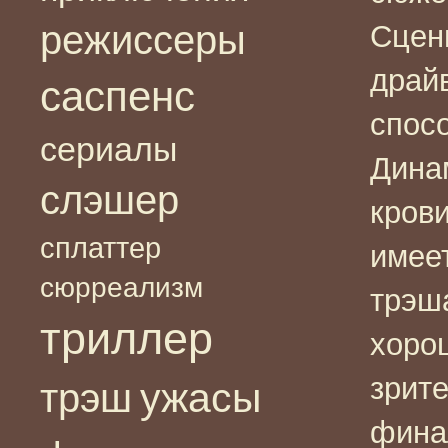
режиссеры
Сцен
драйв
саспенс
спос
сериалы
Динам
слэшер
крови
сплаттер
имеет
сюрреализм
трэш
триллер
хоро
зрит
ужасы
трэш
фина