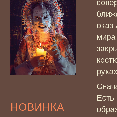
сове
ближ
оказ
мира
закр
кост
руках
Снач
Есть
НОВИНКА
обра