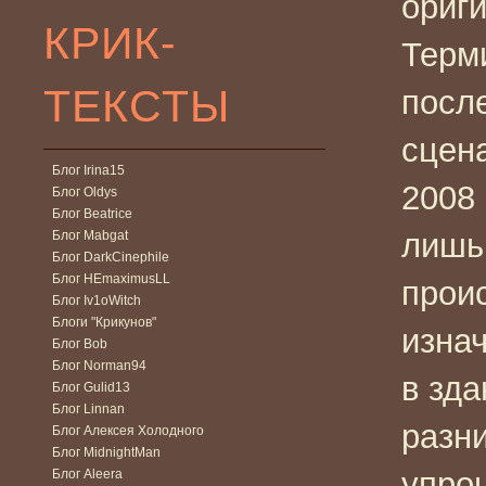
ориги
КРИК-
Терми
ТЕКСТЫ
посл
сцен
Блог Irina15
2008 
Блог Oldys
Блог Beatrice
лишь
Блог Mabgat
Блог DarkCinephile
Блог HEmaximusLL
прои
Блог Iv1oWitch
Блоги "Крикунов"
изнач
Блог Bob
Блог Norman94
в зд
Блог Gulid13
Блог Linnan
разн
Блог Алексея Холодного
Блог MidnightMan
упро
Блог Aleera