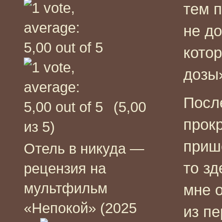
тем 
не д
кото
дозы
Посл
(5,00
прокр
из 5)
прише
Отель в никуда —
то з
рецензия на
мультфильм
мне о
«Непокой» (2025
из пе