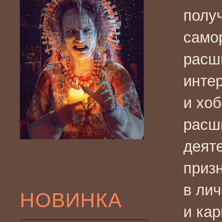
полу
само
расш
инте
и хоб
расш
деяте
приз
в ли
НОВИНКА
и кар