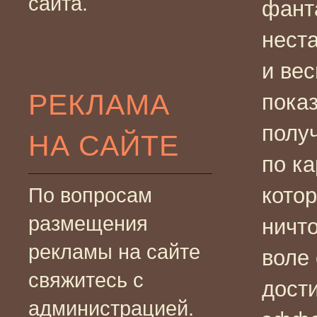
сайта.
фант
нест
и ве
РЕКЛАМА
пока
полу
НА САЙТЕ
по к
кото
По вопросам
размещения
ничт
рекламы на сайте
воле
свяжитесь с
дост
администрацией.