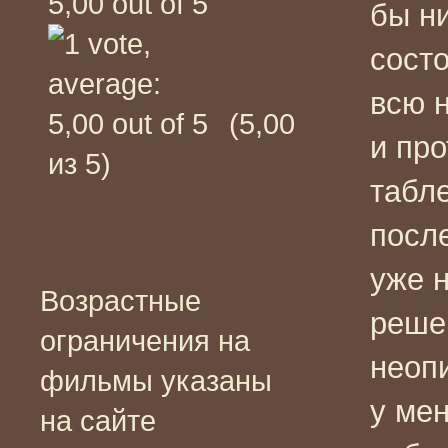
бы н
сост
всю 
(5,00
и пр
из 5)
табле
посл
уже 
Возрастные
реше
ограничения на
неоп
фильмы указаны
у мен
на сайте