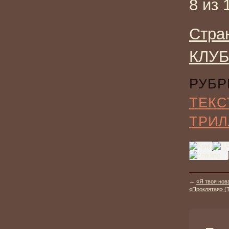
8 из 
Стра
КЛУБ
РУБР
ТЕКС
ТРИЛ
←
«Я твоя нов
«Проклятая» (T