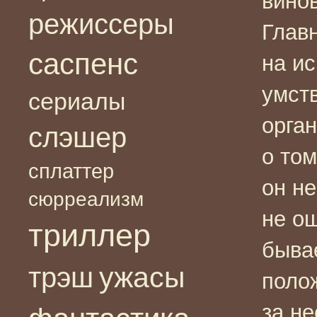
винов
режиссеры
Глав
саспенс
на и
умст
сериалы
орга
слэшер
о том
сплаттер
он н
сюрреализм
не ощ
триллер
бывае
ужасы
трэш
поло
за не