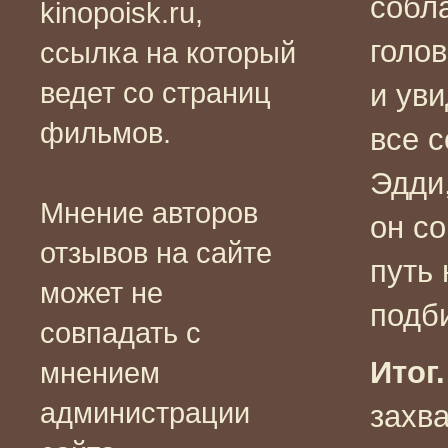
собла
kinopoisk.ru,
голов
ссылка на который
ведет со страниц
и уви
фильмов.
все 
Эдди,
Мнение авторов
он с
отзывов на сайте
путь
может не
подби
совпадать с
Итог.
мнением
администрации
захв