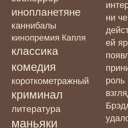
инте
инопланетяне
ни ч
каннибалы
дейс
кинопремия Капля
ей я
классика
появ
комедия
прини
роль 
короткометражный
взгля
криминал
Брэд
литература
удал
маньяки