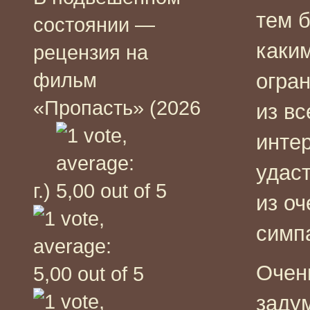
тем б
состоянии —
каки
рецензия на
фильм
огран
«Пропасть» (2026
из вс
интер
удас
г.)
из оч
симпа
Очень
заду