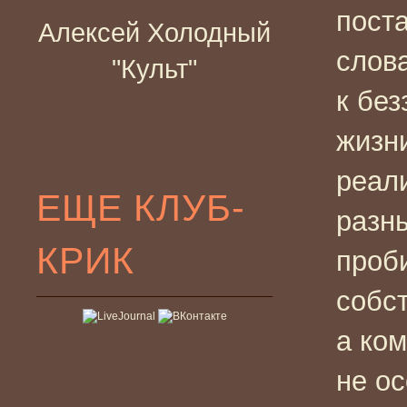
пост
Алексей Холодный
слов
"Культ"
к без
жизни
реал
ЕЩЕ КЛУБ-
разны
КРИК
проб
собс
а ком
не о