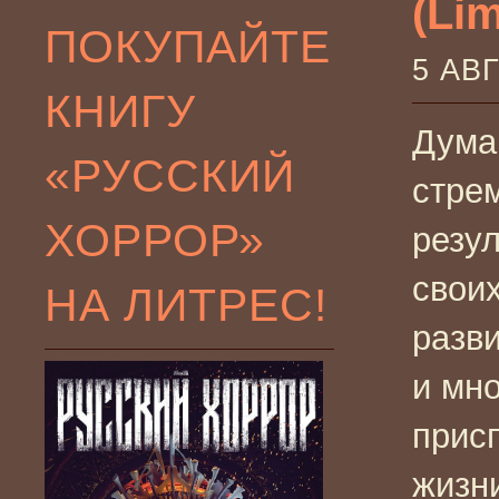
(Lim
ПОКУПАЙТЕ
5 АВ
КНИГУ
Дума
«РУССКИЙ
стре
ХОРРОР»
резу
свои
НА ЛИТРЕС!
разв
и мн
прис
жизни