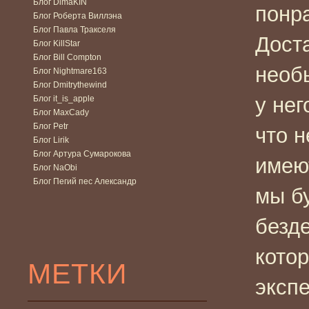
Блог DimaKIN
понр
Блог Роберта Виллэна
Блог Павла Тракселя
Дост
Блог KillStar
Блог Bill Compton
необ
Блог Nightmare163
Блог Dmitrythewind
у нег
Блог it_is_apple
Блог MaxCady
Блог Petr
что 
Блог Lirik
Блог Артура Сумарокова
имею
Блог NaObi
Блог Пегий пес Александр
мы б
безде
кото
МЕТКИ
эксп