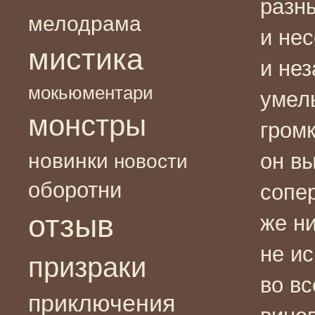
разн
мелодрама
и нес
мистика
и нез
мокьюментари
умел
монстры
громк
новинки
он в
новости
оборотни
сопе
отзыв
же ни
не ис
призраки
во вс
приключения