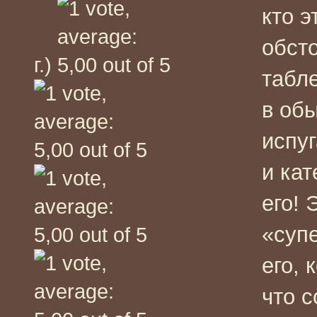
кто э
обст
г.)
табле
в об
испуг
и кат
его! 
«суп
его, 
что с