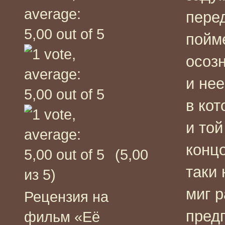
перед
пойм
осоз
и нее
в кот
и той
конц
(5,00
таки 
из 5)
миг 
Рецензия на
пред
фильм «Её