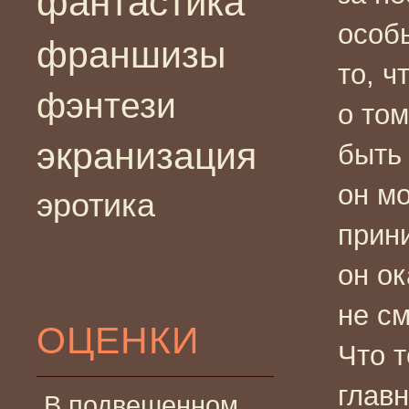
фантастика
особ
франшизы
то, 
фэнтези
о том
экранизация
быть 
он мо
эротика
прин
он ок
не см
ОЦЕНКИ
Что т
главн
В подвешенном