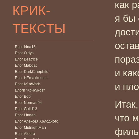
как р
КРИК-
я бы 
ТЕКСТЫ
дост
оста
Блог Irina15
Блог Oldys
пора
Блог Beatrice
Блог Mabgat
и ка
Блог DarkCinephile
Блог HEmaximusLL
и пло
Блог Iv1oWitch
Блоги "Крикунов"
Блог Bob
Итак,
Блог Norman94
Блог Gulid13
что 
Блог Linnan
Блог Алексея Холодного
Блог MidnightMan
филь
Блог Aleera