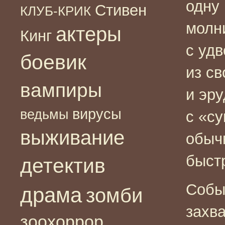
одну 
Стивен
КЛУБ-КРИК
молн
актеры
Кинг
с удв
боевик
из св
вампиры
и эру
вирусы
ведьмы
с «с
выживание
обыч
быст
детектив
Собы
драма
зомби
захв
зоохоррор