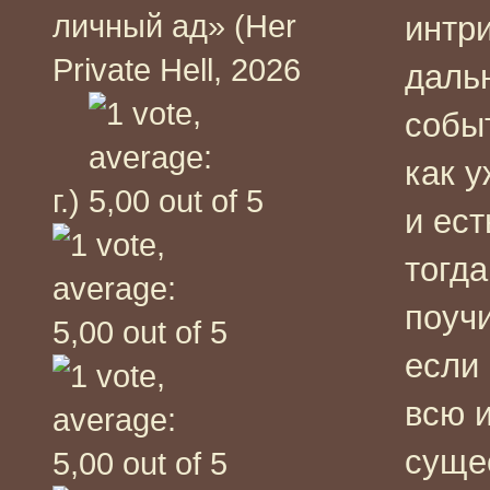
личный ад» (Her
интр
Private Hell, 2026
даль
событ
как у
г.)
и ест
тогд
поучи
если 
всю и
суще