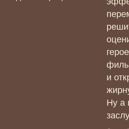
эффе
пере
реши
оцен
геро
филь
и отк
жирну
Ну а 
засл