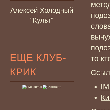
мето
Алексей Холодный
подо
"Культ"
слова
выну
подоз
ЕЩЕ КЛУБ-
то кт
КРИК
Ссыл
I
Ки