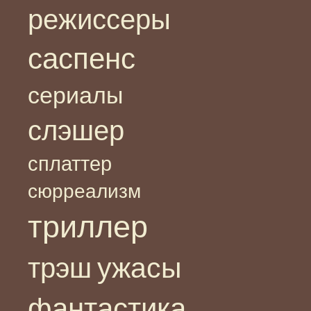
режиссеры
саспенс
сериалы
слэшер
сплаттер
сюрреализм
триллер
ужасы
трэш
фантастика