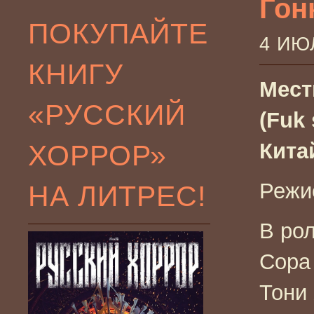
Гонк
ПОКУПАЙТЕ
4 ИЮ
КНИГУ
Мест
«РУССКИЙ
(Fuk 
ХОРРОР»
Китай
Режи
НА ЛИТРЕС!
В ро
Сора
Тони