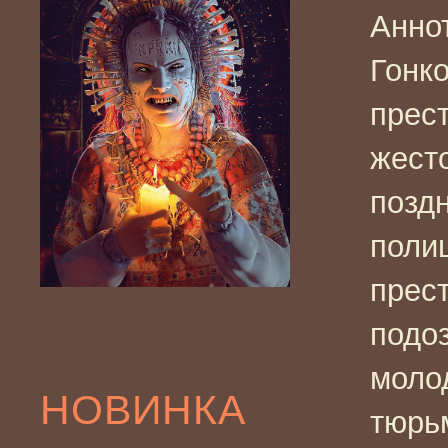
Анно
Гонк
прест
жест
позд
поли
прес
подо
моло
НОВИНКА
тюрь