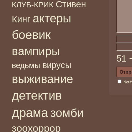
Стивен
КЛУБ-КРИК
актеры
Кинг
боевик
вампиры
51 
вирусы
ведьмы
выживание
Noti
детектив
драма
зомби
зоохоррор