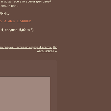
 и искал все это время для своей
юбви и боли.
-КРИКе
А
,
ОТЗЫВ
,
ТРИЛЛЕР
:
4
, среднее:
5,00
из 5)
ль разума — отзыв на хоррор «Палата» (The
Ward, 2010 г.)
→