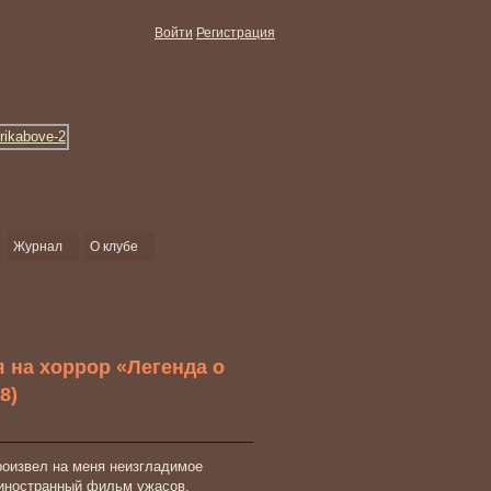
Войти
Регистрация
Журнал
О клубе
на хоррор «Легенда о
8)
роизвел на меня неизгладимое
 иностранный фильм ужасов,