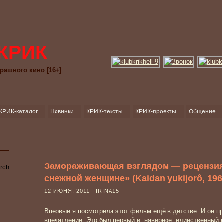
КРИК
рашного кино [16+]
КРИК-каталог
Новинки
КРИК-тексты
КРИК-проекты
Общение
Замораживающая взглядом — рецензия 
снежной женщине» (Kaidan yukijorô, 196
12 ИЮНЯ, 2011 IRINA15
Впервые я посмотрела этот фильм ещё в детстве. И он п
впечатление. Это был первый и, наверное, единственный