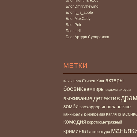
Блог Nightmare163
Блог Dmitrythewind
Блог it_is_apple
Блог MaxCady
Блог Petr
Блог Lirik
Блог Артура Сумарокова
МЕТКИ
актеры
Стивен Кинг
КЛУБ-КРИК
боевик
вампиры
вирусы
ведьмы
дра
детектив
выживание
зомби
инопланетяне
зоохоррор
классик
каннибалы
кинопремия Капля
комедия
короткометражный
маньяк
криминал
литература