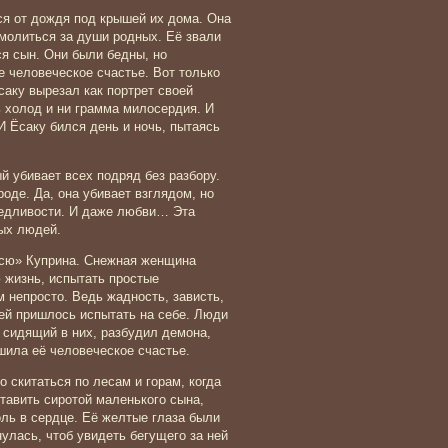
я от дождя под крышей их дома. Она
омолиться за души родных. Её звали
ся сын. Они были бедны, но
е человеческое счастье. Вот только
саку вырезал как портрет своей
ь холод и ни грамма милосердия. И
И Ёсаку бился день и ночь, пытаясь
й убивает всех подряд без разбору.
роде. Да, она убивает взглядом, но
ведливости. И даже любви… Эта
ых людей.
сю» Куприна. Снежная женщина
 жизнь, испытать простые
 непросто. Ведь жадность, зависть,
 ей пришлось испытать на себе. Люди
 сидящий в них, разбудил демона,
шила её человеческое счастье.
 скитаться по лесам и горам, когда
ставить сиротой маленького сына,
оль в сердце. Её желтые глаза были
нулась, чтоб увидеть бегущего за ней