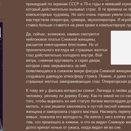
»
прошедший по экранам СССР в 70-е годы и имевший огром
который действительно вызывал страх. В те времена не 
компьютерных чудовищ. Но зато очень хорошо умели соз
мастерством оператора, гримера, звукооператора. И игрой
ставка больше ставится на реки крови и компьютерную г
Да, сейчас, возможно, наивно смотрится
нейлоновое платье Снежной женщины,
расшитое новогодними блестками. Но от
пронзительного взгляда её страшных желтых
глаз действительно холодело внутри. Вой
ветра, снежная круговерть и скрип двери,
которая сама закрывалась за ней,
появляющаяся в снежном вихре фигура Снежной женщины, 
создавало давящую атмосферу страха. Помню, я даже гла
страшных желтых замораживающих глаз. Операторская ра
К тому же у фильма интересен сюжет. Легенда о любви 
человеку, резчику по дереву Ёсаку. Как-то зимой он со с
того, чтобы вырезать из неё статую богини милосердия д
метель, и они решили заночевать в пустой лесной хижин
женщина и заморозила старого мастера. Насмерть перепу
живых, пожалев его молодость. Но взяла с него клятву ни
том, что произошло в хижине, и что он видел Снежную ж
долго кричал ночью от ужаса, когда видел её во сне.