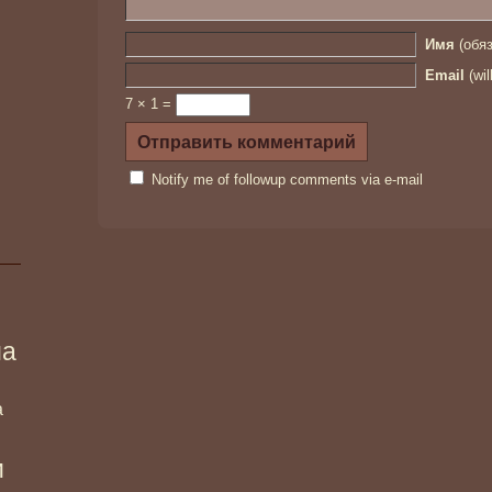
Имя
(обяз
Email
(wil
7 × 1 =
Notify me of followup comments via e-mail
ма
а
и