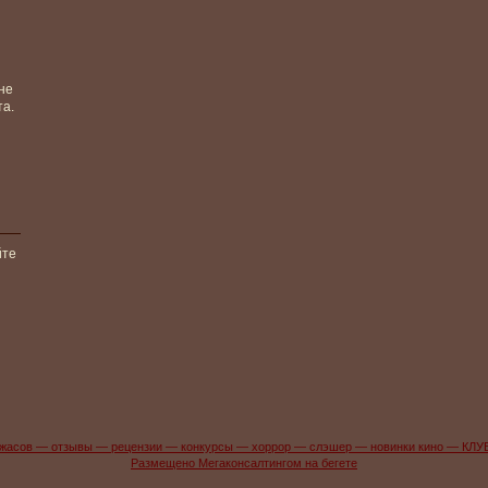
не
та.
йте
жасов — отзывы — рецензии — конкурсы — хоррор — слэшер — новинки кино — КЛУ
Размещено Мегаконсалтингом на бегете