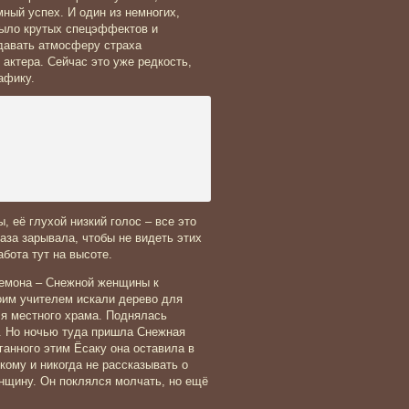
ный успех. И один из немногих,
было крутых спецэффектов и
давать атмосферу страха
 актера. Сейчас это уже редкость,
рафику.
её глухой низкий голос – все это
за зарывала, чтобы не видеть этих
бота тут на высоте.
демона – Снежной женщины к
воим учителем искали дерево для
ля местного храма. Поднялась
е. Но ночью туда пришла Снежная
ганного этим Ёсаку она оставила в
кому и никогда не рассказывать о
енщину. Он поклялся молчать, но ещё