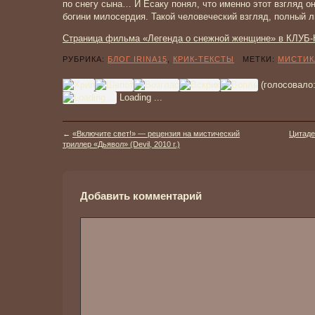
по снегу сына… И Ёсаку понял, что именно этот взгляд он
богини милосердия. Такой человеческий взгляд, полный л
Страница фильма «Легенда о снежной женщине» в КЛУБ
РУБРИКА:
БЛОГ IRINA15
,
КРИК-ТЕКСТЫ
МЕТКИ:
МИСТИК
(голосовало
Loading ...
←
«Включите свет!» — рецензия на мистический
Цитаде
триллер «Дьявол» (Devil, 2010 г.)
Добавить комментарий