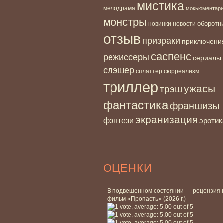
мистика
мелодрама
мокьюментар
монстры
новинки
оборотн
новости
отзыв
призраки
приключени
саспенс
режиссеры
сериалы
слэшер
сплаттер
сюрреализм
триллер
ужасы
трэш
фантастика
франшизы
экранизация
фэнтези
эротик
ОЦЕНКИ
В подвешенном состоянии — рецензия 
фильм «Пропасть» (2026 г.)