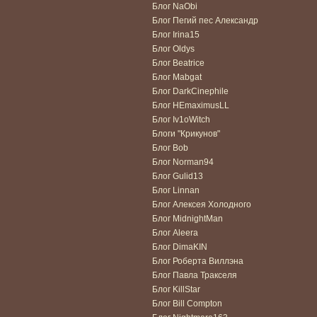
Блог NaObi
Блог Пегий пес Александр
Блог Irina15
Блог Oldys
Блог Beatrice
Блог Mabgat
Блог DarkCinephile
Блог HEmaximusLL
Блог Iv1oWitch
Блоги "Крикунов"
Блог Bob
Блог Norman94
Блог Gulid13
Блог Linnan
Блог Алексея Холодного
Блог MidnightMan
Блог Aleera
Блог DimaKIN
Блог Роберта Виллэна
Блог Павла Тракселя
Блог KillStar
Блог Bill Compton