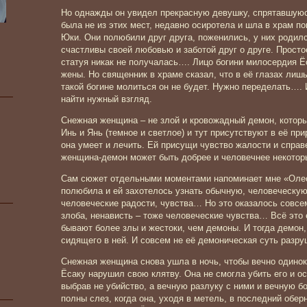
Но однажды он увидел прекрасную девушку, спрятавшуюс
была не из этих мест, недавно осиротела и шла в храм п
Юки. Они полюбили друг друга, поженились, у них родил
счастливы своей любовью и заботой друг о друге. Просто
статуя никак не получалась…. Лицо богини милосердия Ё
жены. Но священник в храме сказал, что в её глазах лиш
такой богине молиться он не будет. Нужно переделать…. 
найти нужный взгляд.
Снежная женщина – не злой и кровожадный демон, которы
Инь и Янь (темное и светлое) и тут присутствуют в её при
она умеет и лечить. Ей присущи чувство жалости и спра
женщина-демон может быть добрее и человечнее некотор
Сам сюжет отдельными моментами напоминает мне «Оле
полюбила и ей захотелось узнать обычную, человеческую
человеческие радости, чувства… Но это оказалось совсем
злоба, ненависть – тоже человеческие чувства… Всё это
бывают более злы и жестоки, чем демоны. И тогда демон,
сидящего в ней. И совсем не её демоническая суть разру
Снежная женщина снова ушла в ночь, чтобы вечно одиноко
Ёсаку нарушил свою клятву. Она не смогла убить его и о
выбрав не убийство, а вечную разлуку с ними и вечную б
полны слез, когда она, уходя в метель, в последний обер