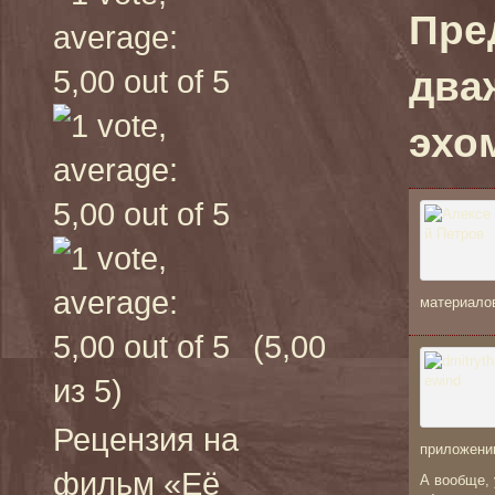
Пре
два
эхом
материало
(5,00
из 5)
Рецензия на
приложени
фильм «Её
А вообще,