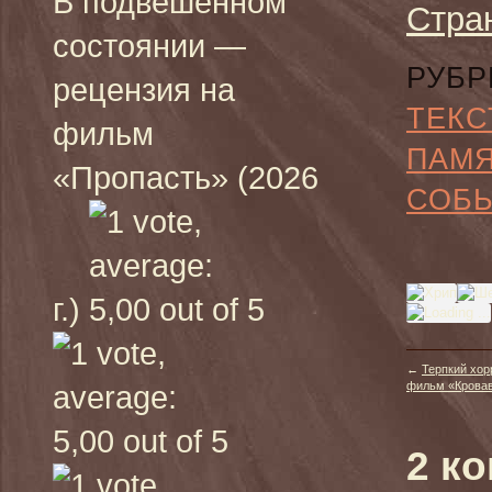
В подвешенном
Стра
состоянии —
РУБР
рецензия на
ТЕКС
фильм
ПАМ
«Пропасть» (2026
СОБ
г.)
←
Терпкий хор
фильм «Кровава
2 к