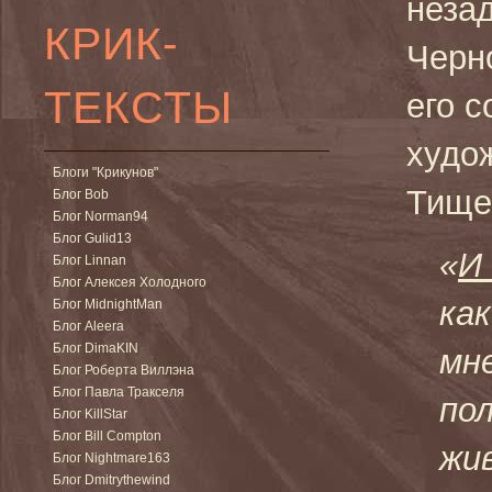
незад
КРИК-
Черн
ТЕКСТЫ
его с
худо
Блоги "Крикунов"
Тище
Блог Bob
Блог Norman94
Блог Gulid13
«
И
Блог Linnan
Блог Алексея Холодного
ка
Блог MidnightMan
Блог Aleera
Блог DimaKIN
мн
Блог Роберта Виллэна
Блог Павла Тракселя
по
Блог KillStar
Блог Bill Compton
жи
Блог Nightmare163
Блог Dmitrythewind