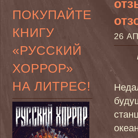
отз
ПОКУПАЙТЕ
отзо
КНИГУ
26 А
«РУССКИЙ
ХОРРОР»
НА ЛИТРЕС!
Неда
буду
стан
океа