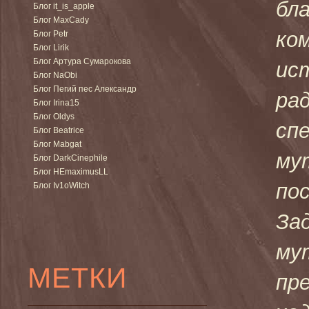
бл
Блог it_is_apple
Блог MaxCady
ко
Блог Petr
Блог Lirik
Блог Артура Сумарокова
ис
Блог NaObi
Блог Пегий пес Александр
ра
Блог Irina15
Блог Oldys
сп
Блог Beatrice
Блог Mabgat
му
Блог DarkCinephile
Блог HEmaximusLL
по
Блог Iv1oWitch
За
му
МЕТКИ
пр