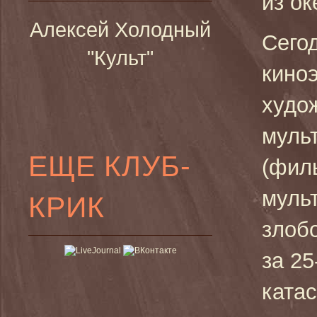
из о
Алексей Холодный
Сего
"Культ"
кино
худо
муль
ЕЩЕ КЛУБ-
(фил
муль
КРИК
злобо
за 2
ката