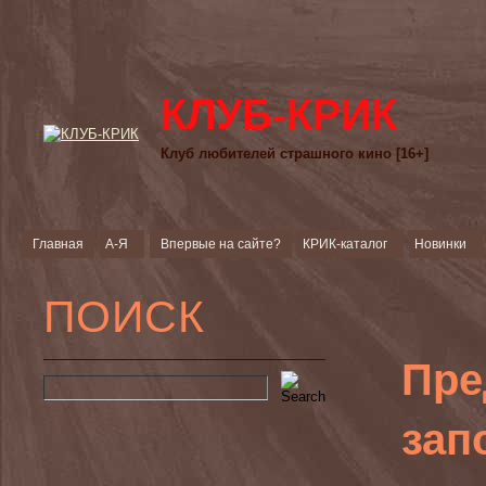
КЛУБ-КРИК
Клуб любителей страшного кино [16+]
Главная
А-Я
Впервые на сайте?
КРИК-каталог
Новинки
ПОИСК
Пре
зап