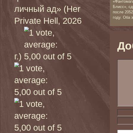
«Фантомаги
личный ад» (Her
Блисс», сд
после 2052
году. Оба 
Private Hell, 2026
До
г.)