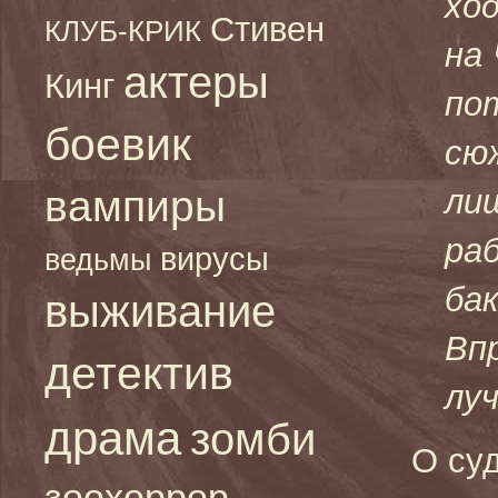
хо
Стивен
КЛУБ-КРИК
на
актеры
Кинг
по
боевик
сю
вампиры
ли
ра
вирусы
ведьмы
ба
выживание
Вп
детектив
лу
драма
зомби
О су
зоохоррор