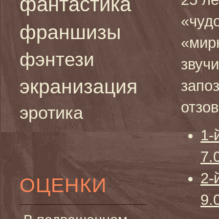
фантастика
«чуд
франшизы
«мир
фэнтези
звучи
экранизация
запо
отзо
эротика
1-
7.
2-
ОЦЕНКИ
9.