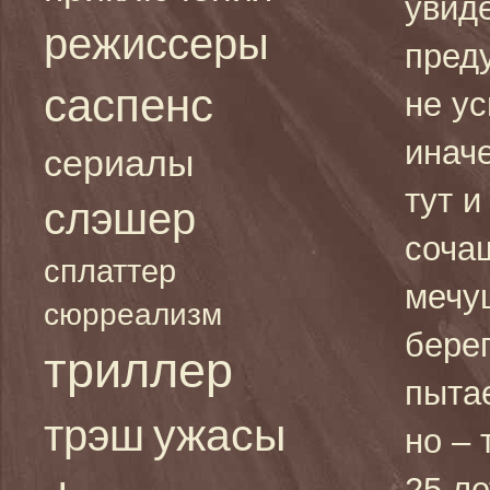
увид
режиссеры
пред
саспенс
не у
инач
сериалы
тут и
слэшер
соча
сплаттер
мечу
сюрреализм
берег
триллер
пытае
ужасы
трэш
но – 
25 л