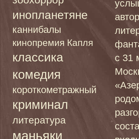
услы
инопланетяне
авто
каннибалы
лите
кинопремия Капля
фант
классика
с 31 
Моск
комедия
«Азе
короткометражный
родом
криминал
разго
литература
сост
маньяки