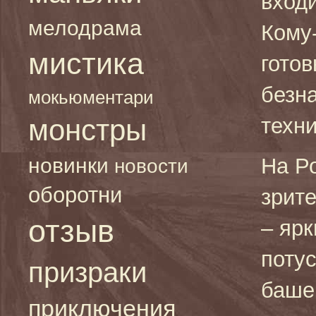
вход
мелодрама
Кому
мистика
гото
безн
мокьюментари
монстры
техн
новинки
На Р
новости
оборотни
зрите
отзыв
– яр
поту
призраки
баше
приключения