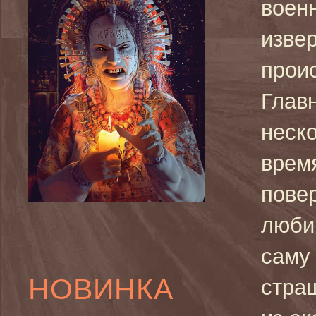
военн
изве
прои
Главн
неско
врем
повер
люби
саму 
НОВИНКА
стра