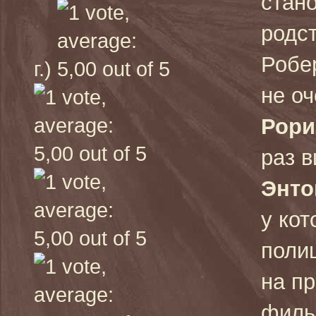
стан
родс
Робер
г.)
не оч
Рори
раз в
Энто
у ко
поли
на пр
филь