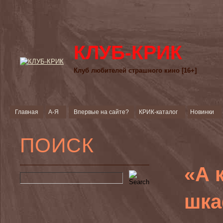
КЛУБ-КРИК
Клуб любителей страшного кино [16+]
Главная
А-Я
Впервые на сайте?
КРИК-каталог
Новинки
ПОИСК
«А 
шка