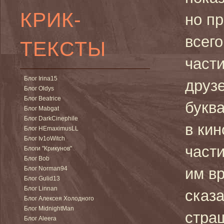
КРИК-
но пр
всег
ТЕКСТЫ
части
Блог Irina15
друз
Блог Oldys
Блог Beatrice
букв
Блог Mabgat
Блог DarkCinephile
в ки
Блог HEmaximusLL
Блог Iv1oWitch
части
Блоги "Крикунов"
Блог Bob
Блог Norman94
им в
Блог Gulid13
Блог Linnan
сказа
Блог Алексея Холодного
Блог MidnightMan
стра
Блог Aleera