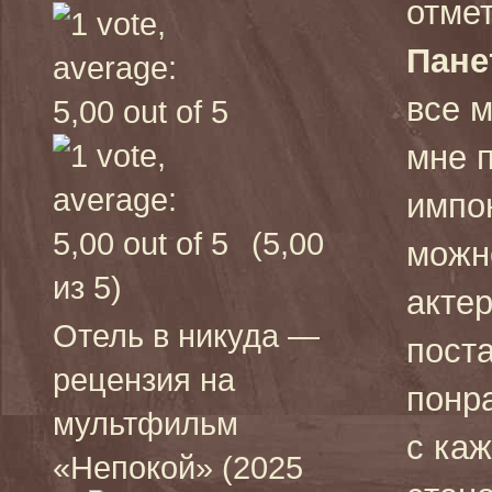
отме
Пане
все м
мне 
импо
(5,00
можно
из 5)
актер
Отель в никуда —
поста
рецензия на
понр
мультфильм
с ка
«Непокой» (2025