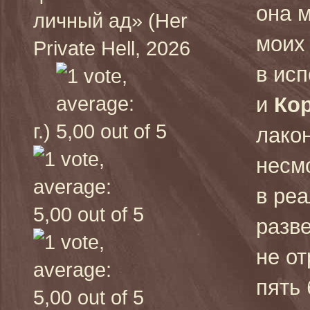
она 
личный ад» (Her
моих
Private Hell, 2026
в ис
и
Кор
г.)
лако
несмо
в ре
разве
не от
пять