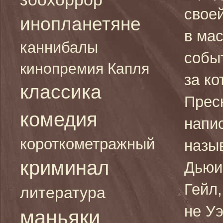
свое
инопланетяне
в ма
каннибалы
собы
кинопремия Капля
за к
классика
Прес
комедия
напис
короткометражный
назы
криминал
Дьюи
Гейл
литература
не Уэ
маньяки