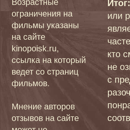
Возрастные
Итог
ограничения на
или р
фильмы указаны
явля
на сайте
часте
kinopoisk.ru,
кто 
ссылка на который
не о
ведет со страниц
с пр
фильмов.
разо
понр
Мнение авторов
соот
отзывов на сайте
может не