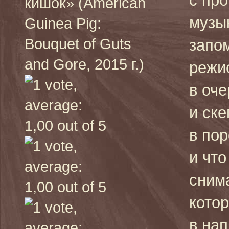
с пр
кишок» (American
музы
Guinea Pig:
Bouquet of Guts
запо
and Gore, 2015 г.)
режи
в оч
и ске
в пор
и чт
сним
кото
в на