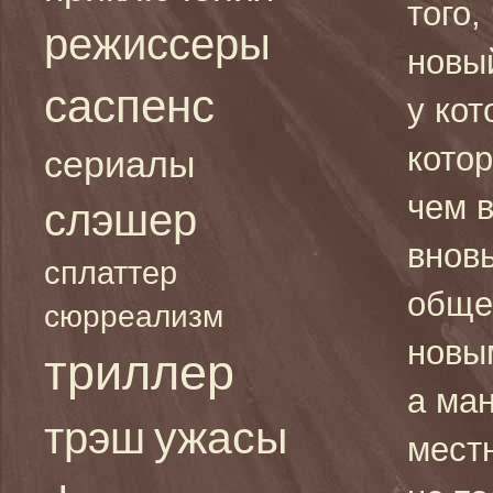
того,
режиссеры
новы
саспенс
у кот
котор
сериалы
чем в
слэшер
внов
сплаттер
обще
сюрреализм
новы
триллер
а ман
ужасы
трэш
мест