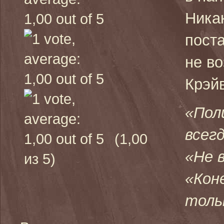
Ника
пост
не во
Крэйв
«Пол
всег
(1,00
«Не 
из 5)
«Кон
толь