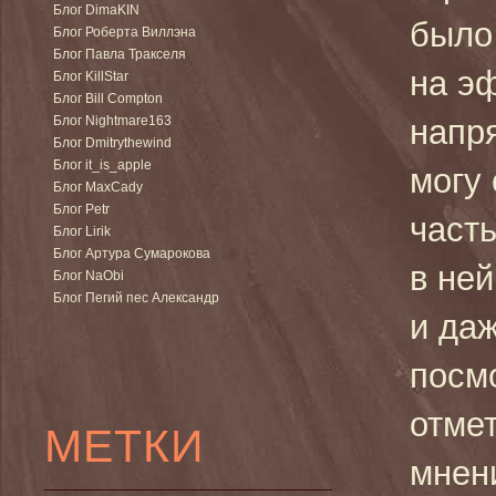
Блог DimaKIN
было
Блог Роберта Виллэна
Блог Павла Тракселя
на э
Блог KillStar
Блог Bill Compton
Блог Nightmare163
напр
Блог Dmitrythewind
Блог it_is_apple
могу 
Блог MaxCady
Блог Petr
часть
Блог Lirik
Блог Артура Сумарокова
в ней
Блог NaObi
Блог Пегий пес Александр
и да
посмо
отме
МЕТКИ
мнен