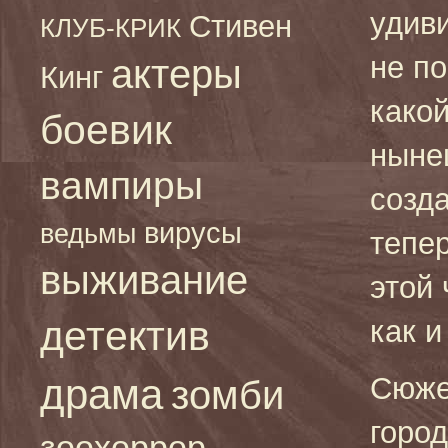
удиви
Стивен
КЛУБ-КРИК
не по
актеры
Кинг
како
боевик
нынеш
вампиры
созд
вирусы
ведьмы
тепе
выживание
этой 
детектив
как 
драма
Сюже
зомби
город
зоохоррор