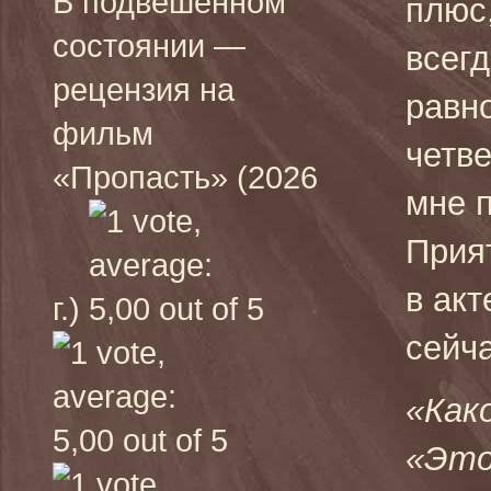
В подвешенном
плюс,
состоянии —
всегд
рецензия на
равно
фильм
четве
«Пропасть» (2026
мне 
Прия
в ак
г.)
сейча
«Как
«Это