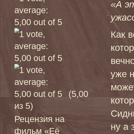
«А э
ужас
Как 
котор
вечн
уже н
може
(5,00
кото
из 5)
Сидн
Рецензия на
ну а 
фильм «Её