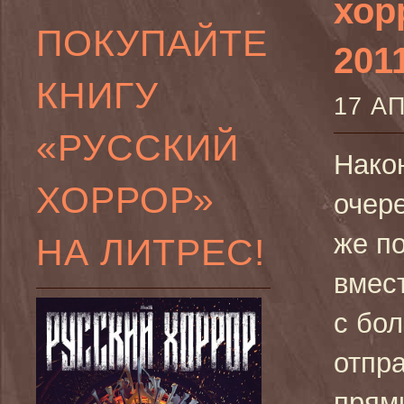
хор
ПОКУПАЙТЕ
2011
КНИГУ
17 А
«РУССКИЙ
Нако
ХОРРОР»
очере
же по
НА ЛИТРЕС!
вмес
с бо
отпр
прями