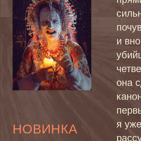
силь
почув
и вно
убийц
четве
она 
кано
первы
я уже
НОВИНКА
рассу