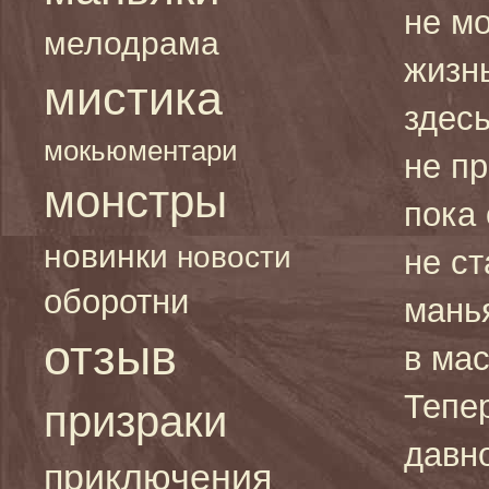
не м
мелодрама
жизн
мистика
здесь
мокьюментари
не п
монстры
пока
новинки
новости
не с
оборотни
мань
отзыв
в ма
Тепе
призраки
давн
приключения