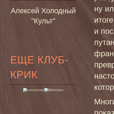
ну ил
Алексей Холодный
итоге
"Культ"
и по
путан
фран
ЕЩЕ КЛУБ-
прев
КРИК
наст
котор
Многи
пока