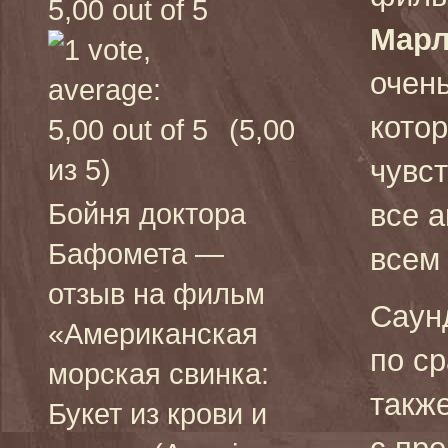
Марл
очен
кото
(5,00
из 5)
чувс
Бойня доктора
все а
Бафомета —
всем
отзыв на фильм
Саун
«Американская
по ср
морская свинка:
такж
Букет из крови и