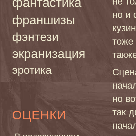
фантастика
не т
но и 
франшизы
кузин
фэнтези
тоже
экранизация
такж
эротика
Сцен
нача
но в
так д
ОЦЕНКИ
нача