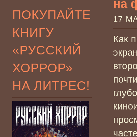
на 
ПОКУПАЙТЕ
17 М
КНИГУ
Как п
«РУССКИЙ
экран
ХОРРОР»
втор
почти
НА ЛИТРЕС!
глубо
кино
прос
часте