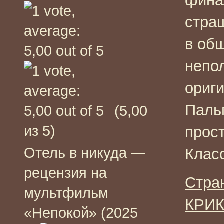
фина
стра
в об
непо
ориг
Паль
(5,00
из 5)
прос
Отель в никуда —
Клас
рецензия на
Стра
мультфильм
КРИК
«Непокой» (2025