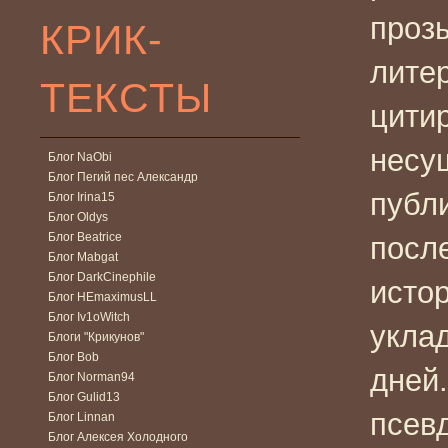
проз
КРИК-
литер
ТЕКСТЫ
цитир
несу
Блог NaObi
Блог Пегий пес Александр
публи
Блог Irina15
Блог Oldys
Блог Beatrice
посл
Блог Mabgat
Блог DarkCinephile
исто
Блог HEmaximusLL
Блог Iv1oWitch
укла
Блоги "Крикунов"
Блог Bob
дней.
Блог Norman94
Блог Gulid13
псев
Блог Linnan
Блог Алексея Холодного