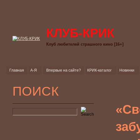
КЛУБ-КРИК
Клуб любителей страшного кино [16+]
Главная
А-Я
Впервые на сайте?
КРИК-каталог
Новинки
ПОИСК
«Св
заб