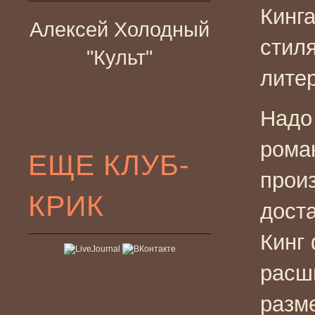
Кинга
Алексей Холодный
стил
"Культ"
лите
Надо 
рома
ЕЩЕ КЛУБ-
прои
КРИК
доста
Кинг
расш
разм