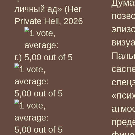
Дума
личный ад» (Her
позв
Private Hell, 2026
эпизо
визуа
Паль
г.)
саспе
спец
«пси
атмо
пред