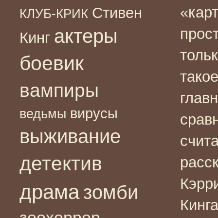
«карт
Стивен
КЛУБ-КРИК
актеры
прост
Кинг
толь
боевик
тако
вампиры
глав
вирусы
ведьмы
сравн
выживание
счит
детектив
расск
Кэрри
драма
зомби
Кинга
зоохоррор