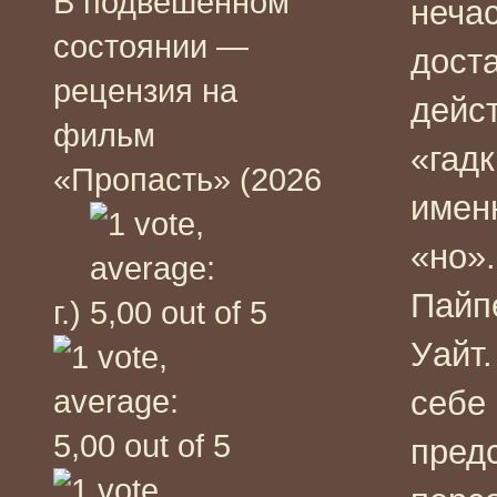
В подвешенном
нечас
состоянии —
доста
рецензия на
дейс
фильм
«гад
«Пропасть» (2026
именн
«но».
Пайп
г.)
Уайт.
себе
предс