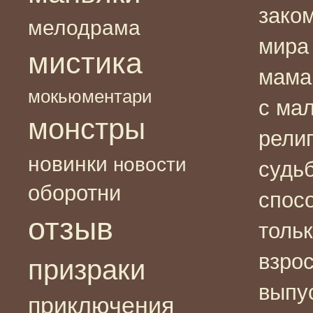
зако
мелодрама
мира
мистика
мама
мокьюментари
с ма
монстры
рели
новинки
новости
судь
оборотни
спосо
отзыв
толь
взрос
призраки
выпус
приключения