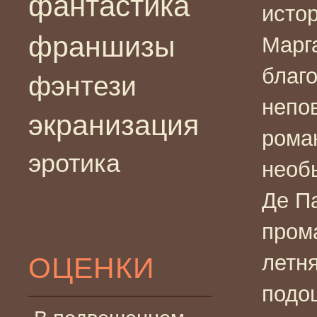
фантастика
исто
франшизы
Марг
благо
фэнтези
непо
экранизация
рома
эротика
необ
Де Па
пром
летн
ОЦЕНКИ
подо