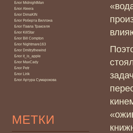
Блог MidnightMan
«вода
Блог Aleera
Блог DimaKIN
прои
Блог Роберта Виллэна
Блог Павла Тракселя
влия
Блог KillStar
Блог Bill Compton
Блог Nightmare163
Поэт
Блог Dmitrythewind
Блог it_is_apple
стоя
Блог MaxCady
Блог Petr
зада
Блог Lirik
Блог Артура Сумарокова
пере
кине
«ожи
МЕТКИ
книжн