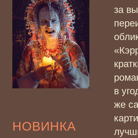
за в
пере
облик
«Кэр
крат
рома
в уго
же с
карт
НОВИНКА
лучш