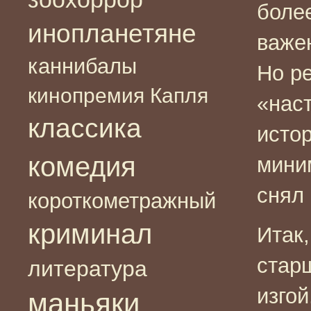
боле
инопланетяне
важе
каннибалы
Но р
кинопремия Капля
«нас
классика
истор
комедия
мини
снял
короткометражный
криминал
Итак,
стар
литература
изгой
маньяки