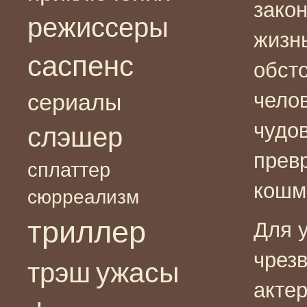
закон
режиссеры
жизнь
саспенс
обст
чело
сериалы
чудо
слэшер
прев
сплаттер
кошм
сюрреализм
триллер
Для 
чрез
ужасы
трэш
акте