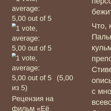
перс
бежи
Что,
Пальм
куль
преп
Стив
(5,00
опис
из 5)
с мн
Рецензия на
всев
фильм «Её