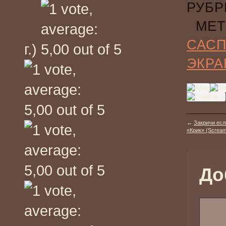
РУБР
МЕТ
САС
г.)
ЭКРА
←
Закричи есл
«Крик» (Scream
До