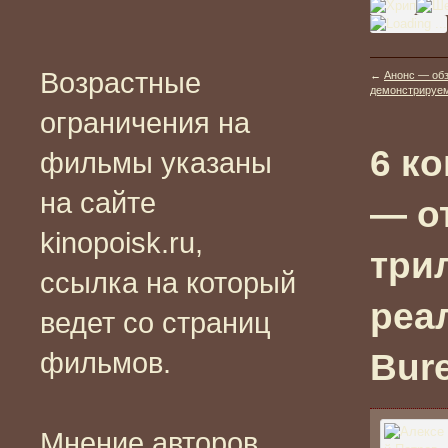
Возрастные
←
Анонс — обз
демонстрируемы
ограничения на
6 к
фильмы указаны
на сайте
— о
kinopoisk.ru,
три
ссылка на который
реа
ведет со страниц
фильмов.
Bure
Мнение авторов