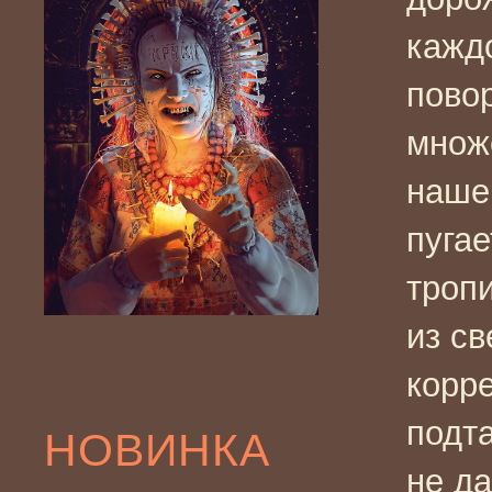
кажд
повор
множ
наше
пугае
тропи
из с
корр
подта
НОВИНКА
не да