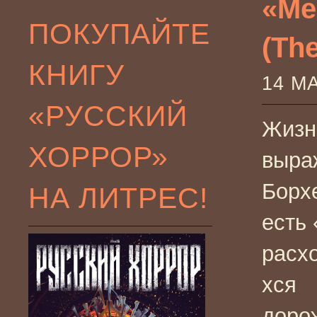
«Ме
ПОКУПАЙТЕ
(Th
КНИГУ
14 М
«РУССКИЙ
Жизн
ХОРРОР»
выра
Борх
НА ЛИТРЕС!
есть 
расх
хся
доро