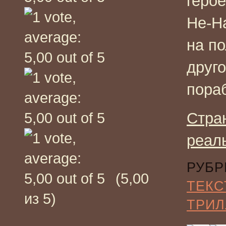
геро
Не-Н
на п
друго
пора
Стра
реал
РУБР
(5,00
ТЕКС
из 5)
ТРИЛ