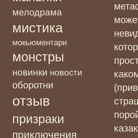
мета
мелодрама
може
мистика
неви
мокьюментари
котор
монстры
прост
новинки
новости
како
оборотни
(при
отзыв
стра
порой
призраки
казак
приключения