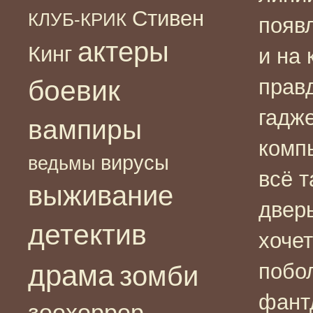
Стивен
КЛУБ-КРИК
появл
актеры
Кинг
и на
боевик
правд
гадж
вампиры
комп
вирусы
ведьмы
всё т
выживание
двер
детектив
хоче
драма
побо
зомби
фант
зоохоррор