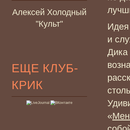
лучш
Алексей Холодный
"Культ"
Идея 
и сл
Дика
возн
ЕЩЕ КЛУБ-
расск
КРИК
стол
Удив
«
Мен
собо