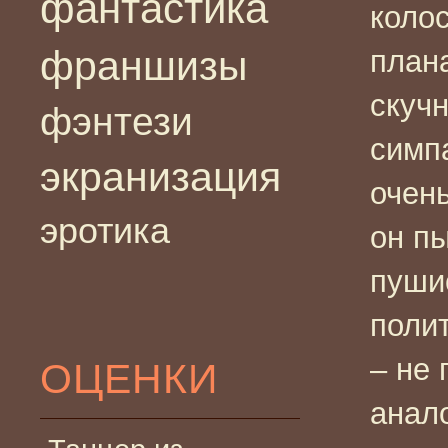
фантастика
коло
франшизы
план
скучн
фэнтези
симп
экранизация
очен
эротика
он п
пушис
полит
– не 
ОЦЕНКИ
анал