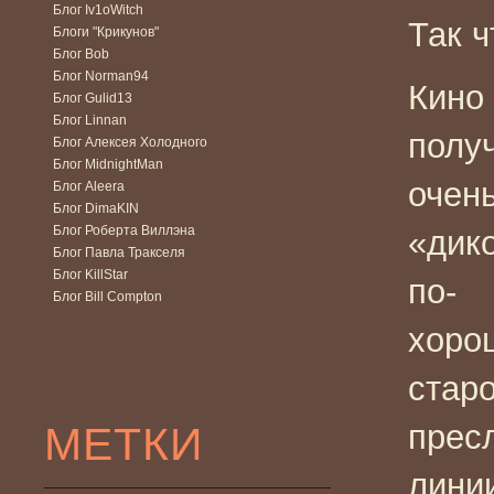
Блог Iv1oWitch
Так ч
Блоги "Крикунов"
Блог Bob
Блог Norman94
Кино
Блог Gulid13
Блог Linnan
полу
Блог Алексея Холодного
Блог MidnightMan
очен
Блог Aleera
Блог DimaKIN
Блог Роберта Виллэна
«дик
Блог Павла Тракселя
Блог KillStar
по-
Блог Bill Compton
хоро
старо
МЕТКИ
прес
лини