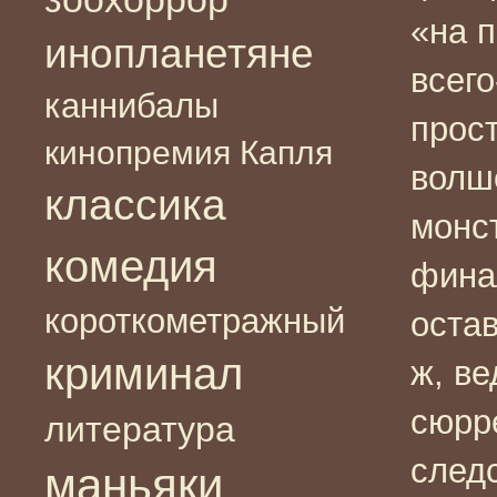
«на 
инопланетяне
всего
каннибалы
прос
кинопремия Капля
волш
классика
монс
комедия
фина
короткометражный
оста
криминал
ж, ве
сюрре
литература
след
маньяки