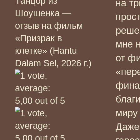
Танцор из
на т
Шоушенка —
прост
отзыв на фильм
реше
«Призрак в
мне 
клетке» (Hantu
от ф
Dalam Sel, 2026 г.)
«пер
фина
благ
миру 
Даже