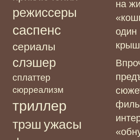
на жи
режиссеры
«кош
саспенс
один 
крыш
сериалы
слэшер
Впро
предъ
сплаттер
сюрреализм
сюже
триллер
филь
инте
ужасы
трэш
«обну