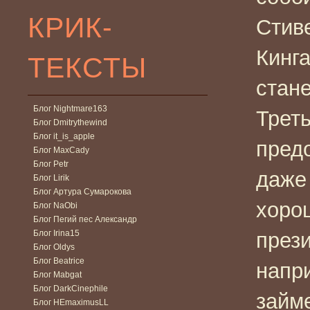
КРИК-
Стив
Кинга
ТЕКСТЫ
стане
Блог Nightmare163
Трет
Блог Dmitrythewind
Блог it_is_apple
предо
Блог MaxCady
Блог Petr
даже 
Блог Lirik
Блог Артура Сумарокова
хоро
Блог NaObi
Блог Пегий пес Александр
Блог Irina15
през
Блог Oldys
Блог Beatrice
напри
Блог Mabgat
Блог DarkCinephile
займ
Блог HEmaximusLL