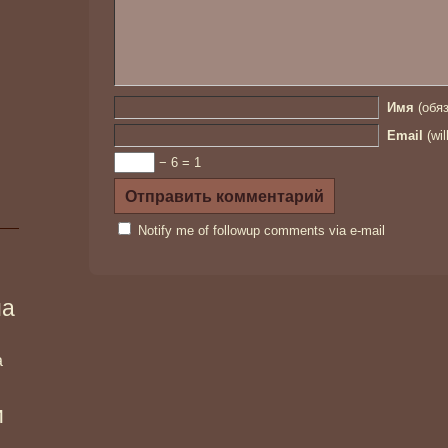
Имя
(обяз
Email
(wil
− 6 = 1
Notify me of followup comments via e-mail
ма
а
и