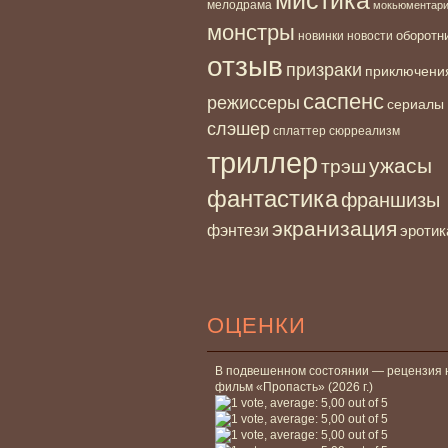
мелодрама
мокьюментар
монстры
новинки
оборотн
новости
отзыв
призраки
приключени
саспенс
режиссеры
сериалы
слэшер
сплаттер
сюрреализм
триллер
ужасы
трэш
фантастика
франшизы
экранизация
фэнтези
эротик
ОЦЕНКИ
В подвешенном состоянии — рецензия 
фильм «Пропасть» (2026 г.)