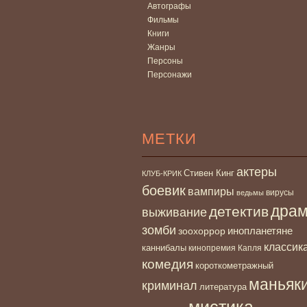
Автографы
Фильмы
Книги
Жанры
Персоны
Персонажи
МЕТКИ
актеры
Стивен Кинг
КЛУБ-КРИК
боевик
вампиры
вирусы
ведьмы
дра
детектив
выживание
зомби
инопланетяне
зоохоррор
классик
каннибалы
кинопремия Капля
комедия
короткометражный
маньяк
криминал
литература
мистика