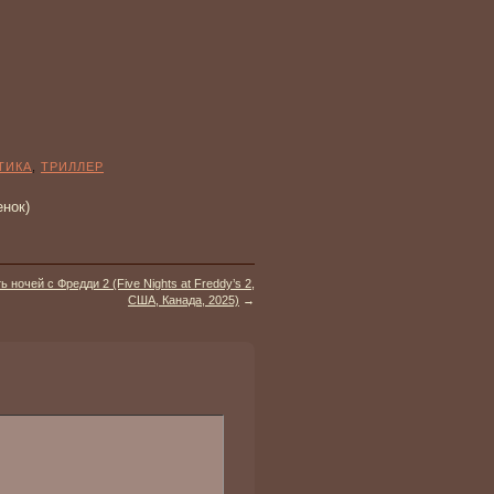
ТИКА
,
ТРИЛЛЕР
енок)
ь ночей с Фредди 2 (Five Nights at Freddy’s 2,
США, Канада, 2025)
→