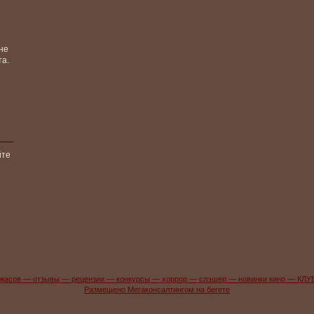
не
та.
йте
жасов — отзывы — рецензии — конкурсы — хоррор — слэшер — новинки кино — КЛУ
Размещено Мегаконсалтингом на бегете