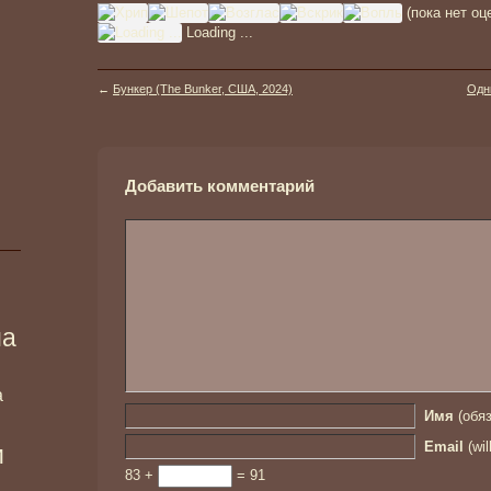
(пока нет оц
Loading ...
←
Бункер (The Bunker, США, 2024)
Одни
Добавить комментарий
ма
а
Имя
(обяз
Email
(wil
и
83 +
= 91