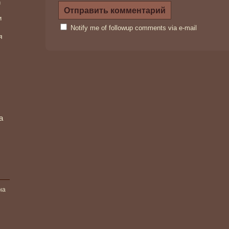
и
и
Notify me of followup comments via e-mail
я
а
на