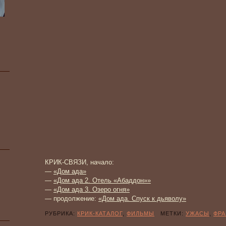
КРИК-СВЯЗИ, начало:
—
«Дом ада»
—
«Дом ада 2. Отель «Абаддон»»
—
«Дом ада 3. Озеро огня»
— продолжение:
«Дом ада. Спуск к дьяволу»
РУБРИКА:
КРИК-КАТАЛОГ
,
ФИЛЬМЫ
МЕТКИ:
УЖАСЫ
,
ФР