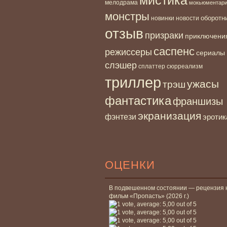
мелодрама
мокьюментар
монстры
новинки
оборотн
новости
отзыв
призраки
приключени
саспенс
режиссеры
сериалы
слэшер
сплаттер
сюрреализм
триллер
ужасы
трэш
фантастика
франшизы
экранизация
фэнтези
эротик
ОЦЕНКИ
В подвешенном состоянии — рецензия 
фильм «Пропасть» (2026 г.)