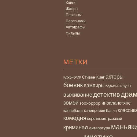
Книги
Жанры
Персоны
Персонажи
Автографы
Фильмы
МЕТКИ
актеры
Стивен Кинг
КЛУБ-КРИК
боевик
вампиры
вирусы
ведьмы
дра
детектив
выживание
зомби
инопланетяне
зоохоррор
классик
каннибалы
кинопремия Капля
комедия
короткометражный
маньяк
криминал
литература
мистика