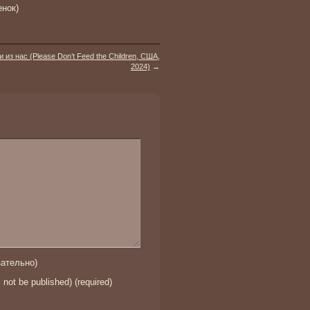
енок)
 из нас (Please Don’t Feed the Children, США,
2024)
→
ательно)
l not be published) (required)