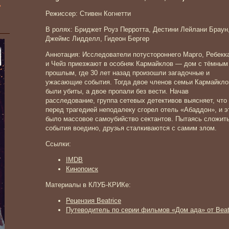
»
Режиссер: Стивен Когнетти
В ролях: Бриджет Роуз Перротта, Дестини Лейлани Браун
Джеймс Лидделл, Гидеон Бергер
Аннотация: Исследователи потустороннего Марго, Ребекк
и Чейз приезжают в особняк Кармайклов — дом с тёмным
прошлым, где 30 лет назад произошли загадочные и
ужасающие события. Тогда двое членов семьи Кармайкло
были убиты, а двое пропали без вести. Начав
расследование, группа сетевых детективов выясняет, что
перед трагедией неподалеку сгорел отель «Абаддон», и э
было массовое самоубийство сектантов. Пытаясь сложит
события воедино, друзья сталкиваются с самим злом.
Ссылки:
IMDB
Кинопоиск
Материалы в КЛУБ-КРИКе:
Рецензия Beatrice
Путеводитель по серии фильмов «Дом ада» от Beat