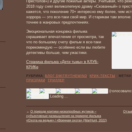
Престолов») и другие пожилые актёры. Учитывая, что ре
2018 году снял великолепную драму «Скованный» о преста
кажется, что поколение 70+ интересно ему более, чем ис
хоррора — это все-таки свой мир. И старикам там вполне
точнее в жанровых предпочтениях.
Эмоциональная концовка фильма
скрашивает впечатление от просмотра, так
что по большому счету фильм я все-таки
порекомендую — особенно если вы любите
детективы больше, чем ужастики.
Страница фильма «Дети тьмы» в КЛУБ-
КРИКе
РУБРИКА:
БЛОГ DMITRYTHEWIND
,
КРИК-ТЕКСТЫ
МЕТКИ
ПРИЗРАКИ
,
ТРИЛЛЕР
(голосовало
Loading ...
←
О природе критики низкопробных жутиков –
Отзыв
субъективные размышления на примере фильма
«Охота на ведьм» / «Военная охота» (WarHunt, 2022)