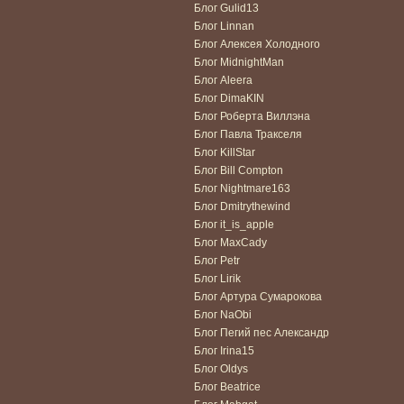
Блог Gulid13
Блог Linnan
Блог Алексея Холодного
Блог MidnightMan
Блог Aleera
Блог DimaKIN
Блог Роберта Виллэна
Блог Павла Тракселя
Блог KillStar
Блог Bill Compton
Блог Nightmare163
Блог Dmitrythewind
Блог it_is_apple
Блог MaxCady
Блог Petr
Блог Lirik
Блог Артура Сумарокова
Блог NaObi
Блог Пегий пес Александр
Блог Irina15
Блог Oldys
Блог Beatrice