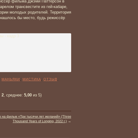
жиссёр фильма Джэми Паттерсон в
релом трансвестите из гей-кабаре,
тории молодых родителей. Территория
 нашлось бы место, будь режиссёр
:
МАНЬЯКИ
,
МИСТИКА
,
ОТЗЫВ
,
:
2
, среднее:
5,00
из 5)
 на фильм «Три тысячи лет желаний» (Three
Thousand Years of Longing, 2022 г.)
→