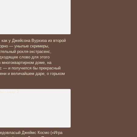
 как у Джейсона Вурхиза из второй
порно — унылые скримеры,
ательный рохля-экстрасенс,
дходящее слово для этого
в многоквартирном доме, на
ус — и получился бы прекрасный
ени и величайшем даре, о горьком
 седовласый Джеймс Космо («Игра