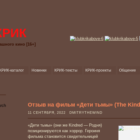
КРИК
ашного кино [16+]
КРИК-каталог
Новинки
КРИК-тексты
КРИК-проекты
Общение
Отзыв на фильм «Дети тьмы» (The Kindre
11 СЕНТЯБРЯ, 2022 DMITRYTHEWIND
«Дети тьмы» (они же Kindred — Родня)
позиционируются как хоррор. Героиня
фильма становится свидетельницей