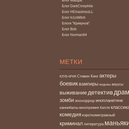
Блог Mabgat
Блог DarkCinephile
Блог HEmaximusLL
Блог Iv1oWitch
Блоги "Крикунов"
Блог Bob
Блог Norman94
МЕТКИ
актеры
Стивен Кинг
КЛУБ-КРИК
боевик
вампиры
вирусы
ведьмы
дра
детектив
выживание
зомби
инопланетяне
зоохоррор
классик
каннибалы
кинопремия Капля
комедия
короткометражный
маньяк
криминал
литература