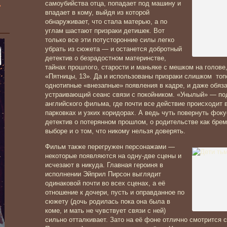
»
самоубийства отца, попадает под машину и
впадает в кому, выйдя из которой
обнаруживает, что стала матерью, а по
углам шастают призраки детишек. Вот
только все эти потусторонние силы легко
убрать из сюжета — и останется добротный
детектив о безрадостном материнстве,
тайнах прошлого, старости и маньяке с мешком на голове,
«Пятницы, 13». Да и использованы призраки слишком то
однотипные «внезапные» появления в кадре, и даже обяз
устраивающий сеанс связи с покойником. «Унылый» — по
английского фильма, где почти все действие происходит 
парковках и узких коридорах. А ведь чуть повернуть фок
детектив о потерянном прошлом, о родительстве как брем
выборе и о том, что никому нельзя доверять.
Фильм также перегружен персонажами —
некоторые появляются на одну-две сцены и
исчезают в никуда. Главная героиня в
исполнении Эйприл Пирсон выглядит
одинаковой почти во всех сценах, а её
отношение к дочери, пусть и оправданное по
сюжету (дочь родилась пока она была в
коме, и мать не чувствует связи с ней)
сильно отталкивает. Зато на её фоне отлично смотрится