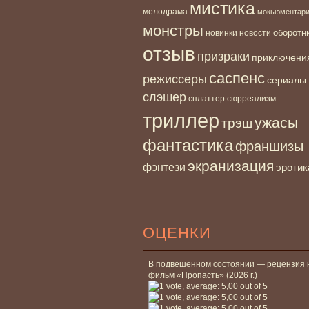
мистика
мелодрама
мокьюментар
монстры
новинки
оборотн
новости
отзыв
призраки
приключени
саспенс
режиссеры
сериалы
слэшер
сплаттер
сюрреализм
триллер
ужасы
трэш
фантастика
франшизы
экранизация
фэнтези
эротик
ОЦЕНКИ
В подвешенном состоянии — рецензия 
фильм «Пропасть» (2026 г.)