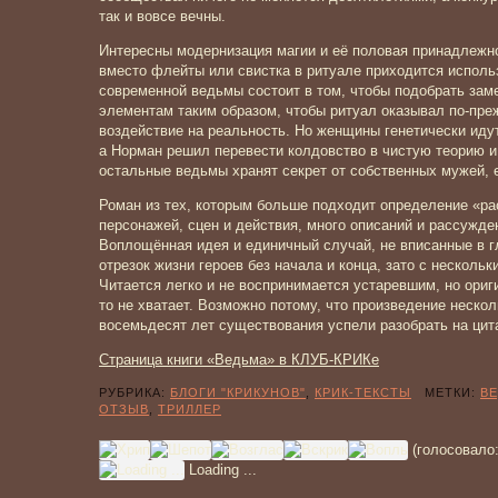
так и вовсе вечны.
Интересны модернизация магии и её половая принадлежнос
вместо флейты или свистка в ритуале приходится исполь
современной ведьмы состоит в том, чтобы подобрать зам
элементам таким образом, чтобы ритуал оказывал по-пр
воздействие на реальность. Но женщины генетически идут
а Норман решил перевести колдовство в чистую теорию и
остальные ведьмы хранят секрет от собственных мужей, 
Роман из тех, которым больше подходит определение «ра
персонажей, сцен и действия, много описаний и рассужден
Воплощённая идея и единичный случай, не вписанные в г
отрезок жизни героев без начала и конца, зато с несколь
Читается легко и не воспринимается устаревшим, но ориг
то не хватает. Возможно потому, что произведение нескол
восемьдесят лет существования успели разобрать на цит
Страница книги «Ведьма» в КЛУБ-КРИКе
РУБРИКА:
БЛОГИ "КРИКУНОВ"
,
КРИК-ТЕКСТЫ
МЕТКИ:
В
ОТЗЫВ
,
ТРИЛЛЕР
(голосовало
Loading ...