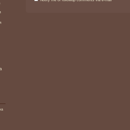
и
и
я
а
на