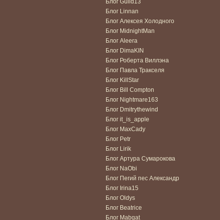
Блог Gulid13
Блог Linnan
Блог Алексея Холодного
Блог MidnightMan
Блог Aleera
Блог DimaKIN
Блог Роберта Виллэна
Блог Павла Тракселя
Блог KillStar
Блог Bill Compton
Блог Nightmare163
Блог Dmitrythewind
Блог it_is_apple
Блог MaxCady
Блог Petr
Блог Lirik
Блог Артура Сумарокова
Блог NaObi
Блог Пегий пес Александр
Блог Irina15
Блог Oldys
Блог Beatrice
Блог Mabgat