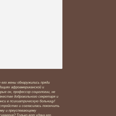
е его жены обнаружились пряди
дициях афроамериканской и
рые он, профессор социологии, не
качестве добровольного секретаря и
энси в психиатрическую больницу!
сстройство и согласилась покончить
ному и преуспевающему
суеверия? Только вот удача его