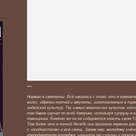
»
***
Норман в смятении. Всё началось с того, что в комнат
волос, обрезки ногтей и амулеты, изготовленные в тра
индейской культур. Тех самых магических культов, кото
так давно изучал по всей Америке, используя супругу в 
помощника. Конечно же он не собирается класть свою Т
Тем более что в личной беседе она признала нервное ра
с «колдовством» и всё сжечь. Зачем ему, молодому учё
преподавателю колледжа, «защита от сглаза» и прочие 