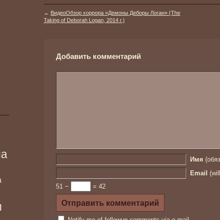
←
ВидеоОбзор хоррора «Демоны Деборы Логан» (The
Taking of Deborah Logan, 2014 г.)
Добавить комментарий
ма
Имя
(обяз
Email
(wil
а
51 −
= 42
и
Notify me of followup comments via e-mail