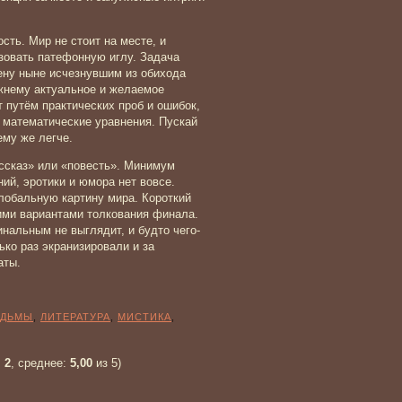
ть. Мир не стоит на месте, и
зовать патефонную иглу. Задача
ену ныне исчезнувшим из обихода
ежнему актуальное и желаемое
 путём практических проб и ошибок,
 математические уравнения. Пускай
ему же легче.
ссказ» или «повесть». Минимум
ий, эротики и юмора нет вовсе.
лобальную картину мира. Короткий
кими вариантами толкования финала.
инальным не выглядит, и будто чего-
ько раз экранизировали и за
аты.
ЕДЬМЫ
,
ЛИТЕРАТУРА
,
МИСТИКА
,
:
2
, среднее:
5,00
из 5)