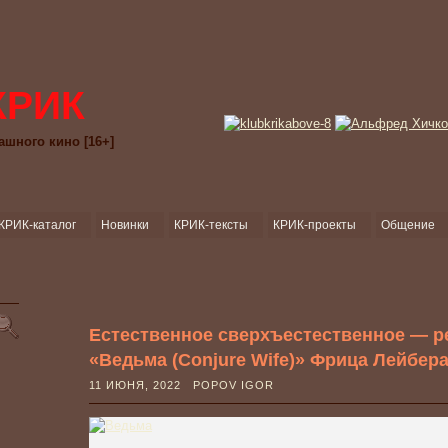
КРИК
ашного кино [16+]
КРИК-каталог
Новинки
КРИК-тексты
КРИК-проекты
Общение
Естественное сверхъестественное — р
«Ведьма (Conjure Wife)» Фрица Лейбера 
11 ИЮНЯ, 2022 POPOV IGOR