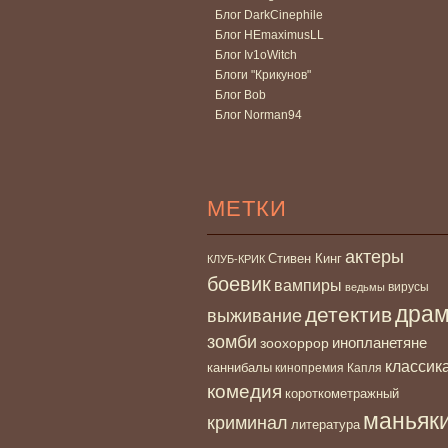
Блог DarkCinephile
Блог HEmaximusLL
Блог Iv1oWitch
Блоги "Крикунов"
Блог Bob
Блог Norman94
МЕТКИ
актеры
Стивен Кинг
КЛУБ-КРИК
боевик
вампиры
вирусы
ведьмы
дра
детектив
выживание
зомби
инопланетяне
зоохоррор
классик
каннибалы
кинопремия Капля
комедия
короткометражный
маньяк
криминал
литература