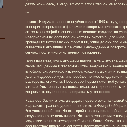
разом кончилась, а неприятности посыпались на голову о
***
Роман «Ведьма» впервые опубликован в 1943-м году, но п
сценария современных фильмов в жанре мистического тр
автор монографий о социальных основах колдовства узна
материализм не даёт полной картины окружающего мира. 
прошедших исторических формаций, живо до сих пор и не
общества и его лично. Все ходы и неожиданные повороты
сейчас, после многочисленных повторений.
Герой полагает, что у его жены невроз, а та – что все 
какие изощрённые и жестокие битвы ежедневно и ежечасн
влюбляются, женятся, изменяют, уходят к другим и возвр
удача и здоровье мужчины вообще прямое следствие и по
мастерства его жены. Профессор Норман смог всё узнать 
как все. Увы, она тут же поплатилась за откровенность, 
исправлять содеянное и возвращать утраченное.
Казалось бы, читатель двадцать первого века на каждой 
и архаизмы разного уровня – но в тексте Фрица Лейбера и
без упоминаний, нет. Но его герой живёт здесь и сейчас, 
окружающего не испытывает. Никакого сравнения с наме
«художественных мемуаров» Стивена Кинга. Кроме того, в
сообществах ничего не меняется десятилетиями, а конкур