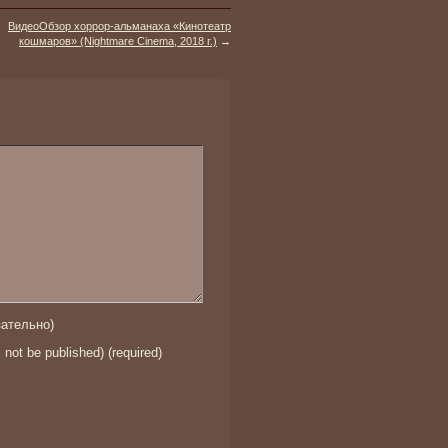
ВидеоОбзор хоррор-альманаха «Кинотеатр
кошмаров» (Nightmare Cinema, 2018 г.)
→
ательно)
l not be published) (required)