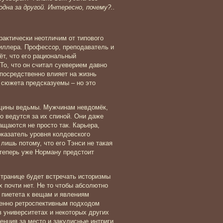
дна за другой. Интересно, почему?..
рактически неотличим от типового
иллера. Профессор, преподаватель и
ёт, что его рациональный
То, что он считал суеверием давно
посредственно влияет на жизнь
 сюжета предсказуемы – но это
женщины ведьмы. Мужчинам невдомёк,
о ведутся за их спиной. Они даже
ащаются не просто так. Карьера,
казатель уровня колдовского
лишь потому, что его Тэнси не такая
и теперь уже Норману предстоит
странице будет встречать историзмы
х почти нет. Не то чтобы абсолютно
и пиетета к вещам и явлениям
ренно ретроспективным подходом
 университетах и некоторых других
енция за место и закулисные интриги