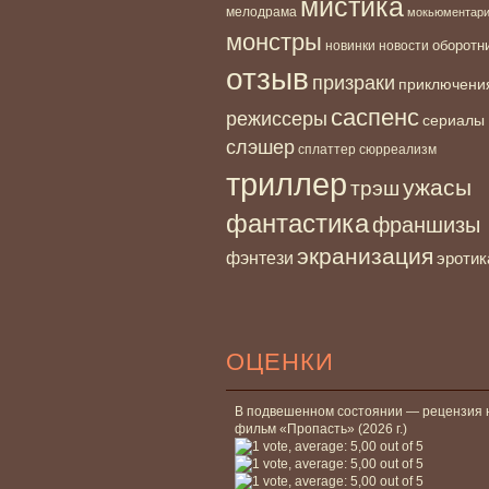
мистика
мелодрама
мокьюментар
монстры
новинки
оборотн
новости
отзыв
призраки
приключени
саспенс
режиссеры
сериалы
слэшер
сплаттер
сюрреализм
триллер
ужасы
трэш
фантастика
франшизы
экранизация
фэнтези
эротик
ОЦЕНКИ
В подвешенном состоянии — рецензия 
фильм «Пропасть» (2026 г.)