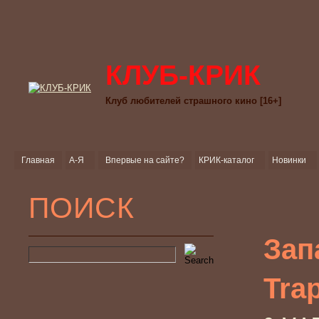
КЛУБ-КРИК
Клуб любителей страшного кино [16+]
Главная
А-Я
Впервые на сайте?
КРИК-каталог
Новинки
ПОИСК
Зап
Tra