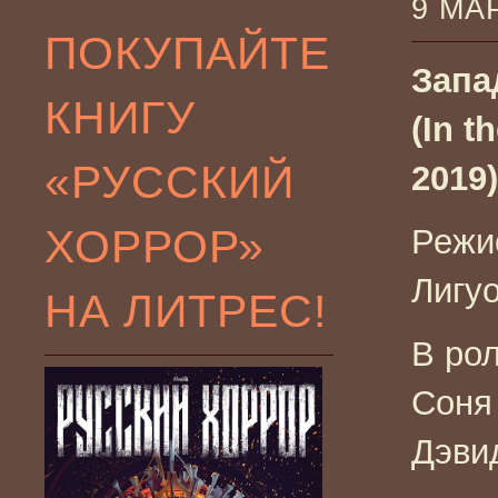
9 МА
ПОКУПАЙТЕ
Запа
КНИГУ
(In t
«РУССКИЙ
2019)
ХОРРОР»
Режи
Лигу
НА ЛИТРЕС!
В ро
Соня
Дэви