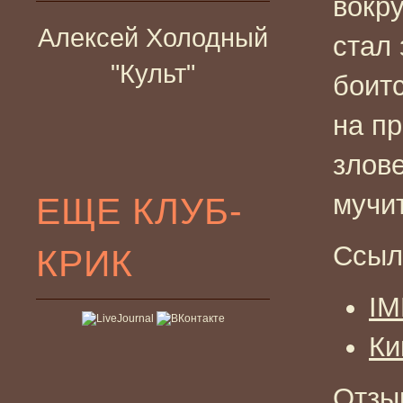
вокр
Алексей Холодный
стал
"Культ"
боит
на п
злов
мучи
ЕЩЕ КЛУБ-
Ссыл
КРИК
I
Ки
Отзы