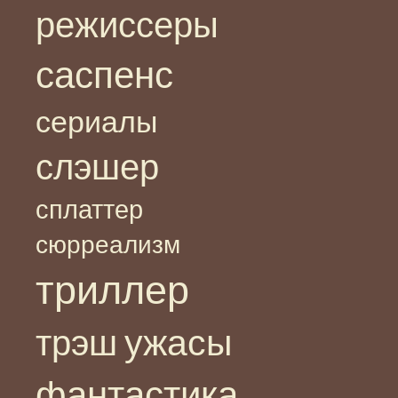
режиссеры
саспенс
сериалы
слэшер
сплаттер
сюрреализм
триллер
ужасы
трэш
фантастика