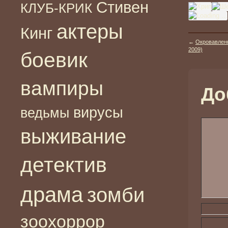
Стивен
КЛУБ-КРИК
актеры
Кинг
←
Окровавленн
2009)
боевик
вампиры
До
вирусы
ведьмы
выживание
детектив
драма
зомби
зоохоррор