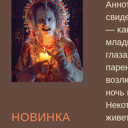
Анно
свид
— ка
млад
глаза
паре
возл
ночь
Неко
НОВИНКА
живет