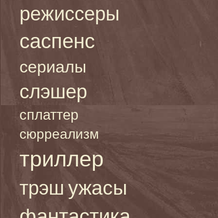
режиссеры
саспенс
сериалы
слэшер
сплаттер
сюрреализм
триллер
ужасы
трэш
фантастика