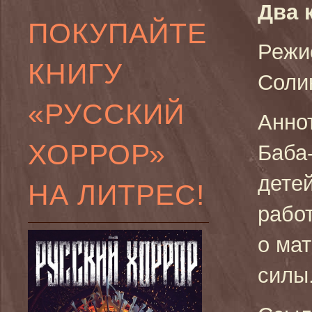
Два 
ПОКУПАЙТЕ
Режи
КНИГУ
Соли
«РУССКИЙ
Аннот
ХОРРОР»
Баба
дете
НА ЛИТРЕС!
работ
о ма
силы