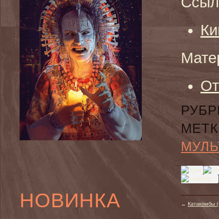
Ссыл
Ки
Мате
От
РУБР
МЕТК
МУЛЬ
НОВИНКА
←
Катакомбы (