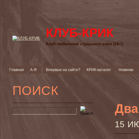
КЛУБ-КРИК
Клуб любителей страшного кино [16+]
Главная
А-Я
Впервые на сайте?
КРИК-каталог
Новинки
ПОИСК
Два
15 И