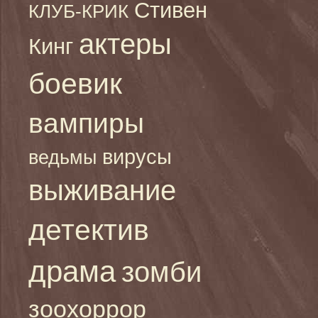
Стивен
КЛУБ-КРИК
актеры
Кинг
боевик
вампиры
вирусы
ведьмы
выживание
детектив
драма
зомби
зоохоррор