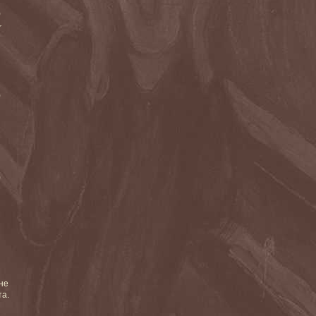
)
r
)
)
не
та.