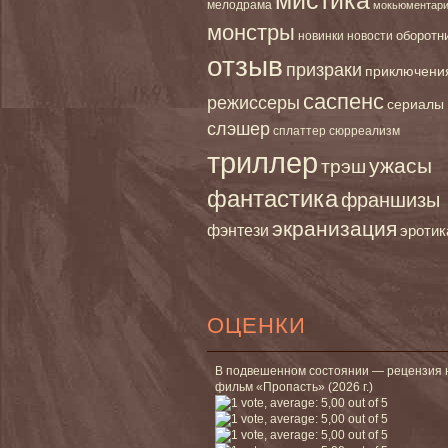
мелодрама
мокьюментар
монстры
новинки
оборотн
новости
отзыв
призраки
приключени
саспенс
режиссеры
сериалы
слэшер
сплаттер
сюрреализм
триллер
ужасы
трэш
фантастика
франшизы
экранизация
фэнтези
эротик
ОЦЕНКИ
В подвешенном состоянии — рецензия 
фильм «Пропасть» (2026 г.)