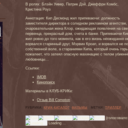
»
В ролях: Блэйн Уивер, Патрик Дэй, Джеффри Комбс,
Кристина Роуз
Аннотация: Кип Десмонд жил припеваючи: должность
заместителя директора в солидном рекламном агентстве,
очаровательная жена Клэр, ожидающая появления на све
первенца, прекрасный дом, счета в банке. Припеваючи Ки
жил ровно до того момента, как в его жизнь неожиданно н
ворвался старинный друг, Мэрвин Кроап, и ворвался не п
собственной воле, а стараниями Кипа, который очень горь
пожалеет, что затеял опасную махинацию с телом убиенн
любовницы…
Ссылки:
IMDB
Кинопоиск
Материалы в КЛУБ-КРИКе:
Отзыв Bill Compton
РУБРИКА:
КРИК-КАТАЛОГ
,
ФИЛЬМЫ
МЕТКИ:
ТРИЛЛЕР
(голосовало
Loading ...