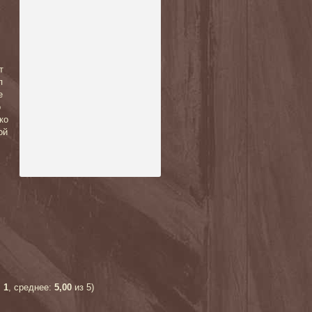
т
п
е
о
ко
ой
:
1
, среднее:
5,00
из 5)