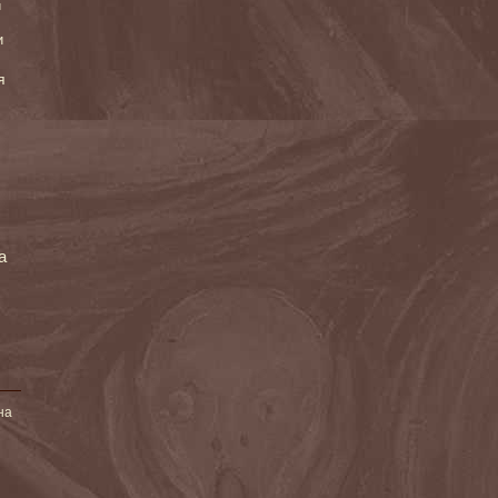
и
и
я
а
на