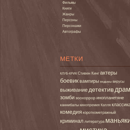
Фильмы
Книги
Жанры
Персоны
Персонажи
Автографы
МЕТКИ
актеры
Стивен Кинг
КЛУБ-КРИК
боевик
вампиры
вирусы
ведьмы
дра
детектив
выживание
зомби
инопланетяне
зоохоррор
классик
каннибалы
кинопремия Капля
комедия
короткометражный
маньяк
криминал
литература
мистика