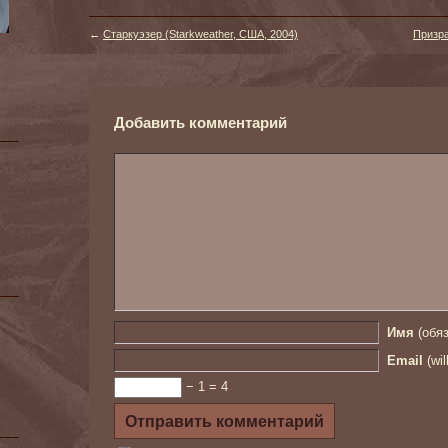
←
Старкуэзер (Starkweather, США, 2004)
Призра
Добавить комментарий
Имя
(обяз
Email
(wil
− 1 = 4