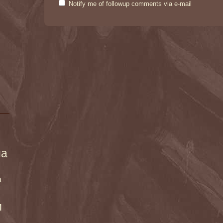
Notify me of followup comments via e-mail
ма
а
и