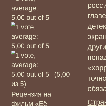
росс
главе
дете
экран
друг
попа
«хорр
(5,00
точн
из 5)
обяз
Рецензия на
Стра
фильм «Её