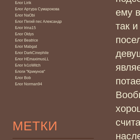
Блог Lirik
Блог Артура Сумарокова
ему 
Блог NaObi
Блог Пегий пес Александр
так и
Блог Irina15
Блог Oldys
посе
Блог Beatrice
Блог Mabgat
девуш
Блог DarkCinephile
Блог HEmaximusLL
явля
Блог Iv1oWitch
Блоги "Крикунов"
Блог Bob
пота
Блог Norman94
Вооб
хоро
счита
МЕТКИ
насл