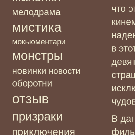
что э
мелодрама
кине
мистика
наде
мокьюментари
в это
монстры
девя
новинки
новости
страш
оборотни
искл
отзыв
чудо
призраки
В да
приключения
филь