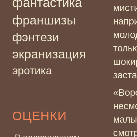
фантастика
мист
франшизы
напр
моло
фэнтези
толь
экранизация
шоки
эротика
заст
«Вор
несм
ОЦЕНКИ
малы
смот