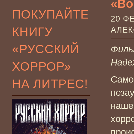
«Во
ПОКУПАЙТЕ
20 Ф
КНИГУ
АЛЕ
«РУССКИЙ
Филь
Наде
ХОРРОР»
Само
НА ЛИТРЕС!
неза
наше
хорр
проис