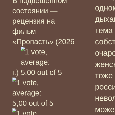
В подвешенном
одно
состоянии —
дыха
рецензия на
тема 
фильм
собст
«Пропасть» (2026
очар
женс
г.)
тоже
росси
нево
може