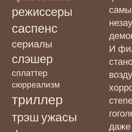
самы
режиссеры
неза
саспенс
демо
сериалы
И фи
слэшер
стано
сплаттер
возду
сюрреализм
хорро
триллер
степ
гогол
ужасы
трэш
даже 