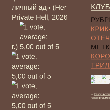
КЛУБ
личный ад» (Her
Private Hell, 2026
РУБР
КРИК
ОТЕЧ
г.)
МЕТК
КОР
ТРИЛ
←
Разрушител
героя фильмов