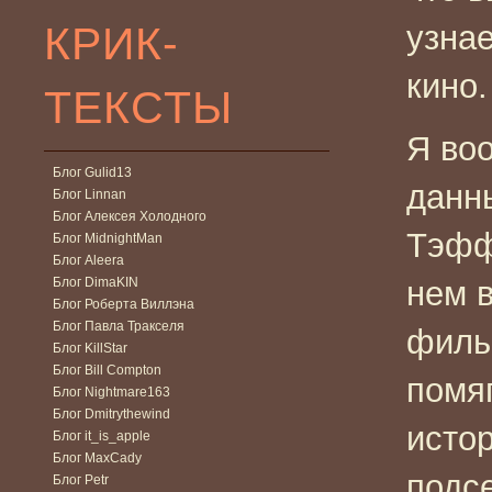
КРИК-
узнае
кино.
ТЕКСТЫ
Я во
Блог Gulid13
данн
Блог Linnan
Блог Алексея Холодного
Тэффи
Блог MidnightMan
Блог Aleera
Блог DimaKIN
нем в
Блог Роберта Виллэна
Блог Павла Тракселя
филь
Блог KillStar
Блог Bill Compton
помя
Блог Nightmare163
Блог Dmitrythewind
исто
Блог it_is_apple
Блог MaxCady
подс
Блог Petr