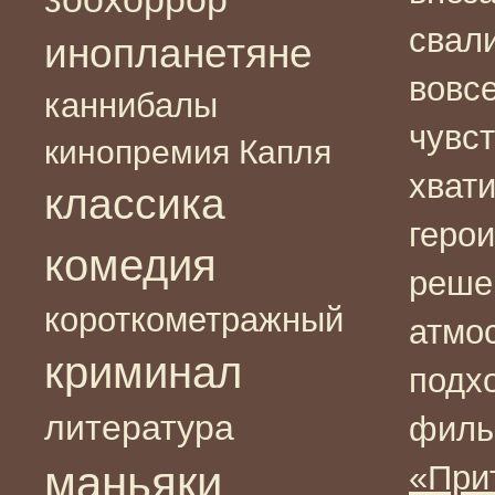
свал
инопланетяне
вовсе
каннибалы
чувст
кинопремия Капля
хвати
классика
геро
комедия
реше
короткометражный
атмо
криминал
подх
литература
филь
маньяки
«При