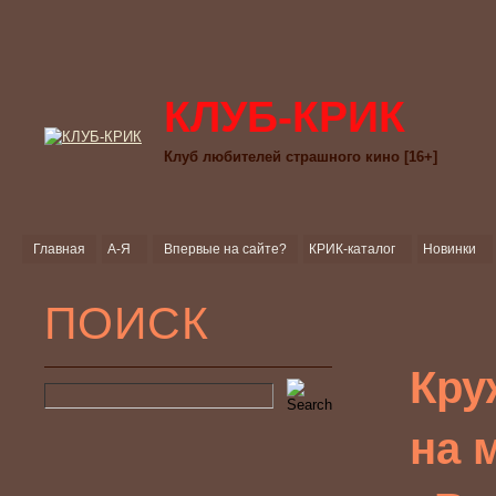
КЛУБ-КРИК
Клуб любителей страшного кино [16+]
Главная
А-Я
Впервые на сайте?
КРИК-каталог
Новинки
ПОИСК
Кру
на 