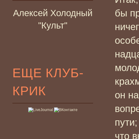
бы п
Алексей Холодный
"Культ"
ниче
особ
надц
моло
ЕЩЕ КЛУБ-
крах
КРИК
он н
вопре
пути;
что 