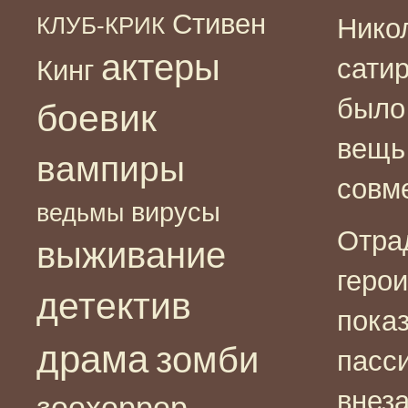
Стивен
КЛУБ-КРИК
Нико
актеры
сати
Кинг
было
боевик
вещь
вампиры
совме
вирусы
ведьмы
Отрад
выживание
герои
детектив
пока
драма
зомби
пасс
внез
зоохоррор