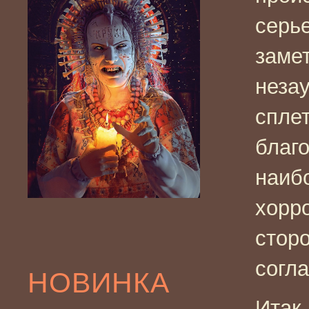
серье
заме
неза
спле
благ
наиб
хорр
стор
согла
НОВИНКА
Итак