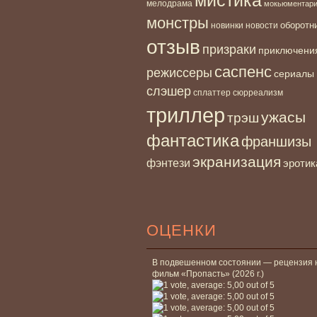
мелодрама
мокьюментар
монстры
новинки
оборотн
новости
отзыв
призраки
приключени
саспенс
режиссеры
сериалы
слэшер
сплаттер
сюрреализм
триллер
ужасы
трэш
фантастика
франшизы
экранизация
фэнтези
эротик
ОЦЕНКИ
В подвешенном состоянии — рецензия 
фильм «Пропасть» (2026 г.)