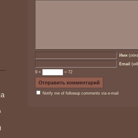
Имя
(обяз
Email
(wil
9 ×
= 72
ма
Notify me of followup comments via e-mail
а
и