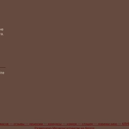
не
та.
йте
жасов — отзывы — рецензии — конкурсы — хоррор — слэшер — новинки кино — КЛУ
Размещено Мегаконсалтингом на бегете