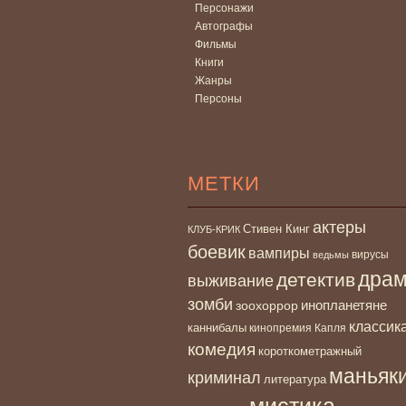
Персонажи
Автографы
Фильмы
Книги
Жанры
Персоны
МЕТКИ
актеры
Стивен Кинг
КЛУБ-КРИК
боевик
вампиры
вирусы
ведьмы
дра
детектив
выживание
зомби
инопланетяне
зоохоррор
классик
каннибалы
кинопремия Капля
комедия
короткометражный
маньяк
криминал
литература
мистика