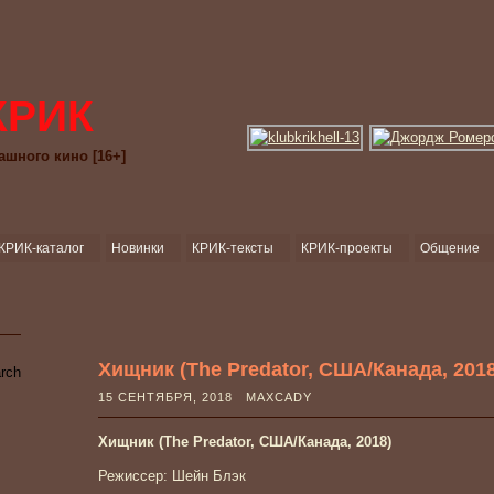
КРИК
ашного кино [16+]
КРИК-каталог
Новинки
КРИК-тексты
КРИК-проекты
Общение
Хищник (The Predator, США/Канада, 2018
15 СЕНТЯБРЯ, 2018 MAXCADY
Хищник (The Predator, США/Канада, 2018)
Режиссер: Шейн Блэк