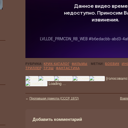
РУБРИКА:
КРИК-КАТАЛОГ
,
ФИЛЬМЫ
МЕТКИ:
БОЕВИК
,
ИН
ТРИЛЛЕР
,
ТРЭШ
,
ФАНТАСТИКА
(голосовало
Loading ...
←
Пропавшая грамота (СССР, 1972)
Взапе
Добавить комментарий