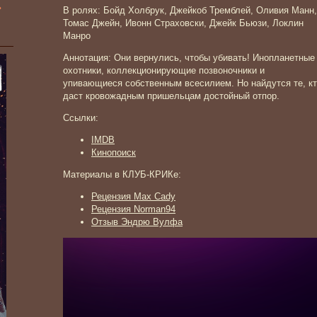
»
В ролях: Бойд Холбрук, Джейкоб Тремблей, Оливия Манн,
Томас Джейн, Ивонн Страховски, Джейк Бьюзи, Локлин
Манро
Аннотация: Они вернулись, чтобы убивать! Инопланетные
охотники, коллекционирующие позвоночники и
упивающиеся собственным всесилием. Но найдутся те, к
даст кровожадным пришельцам достойный отпор.
Ссылки:
IMDB
Кинопоиск
Материалы в КЛУБ-КРИКе:
Рецензия Max Cady
Рецензия Norman94
Отзыв Эндрю Вулфа