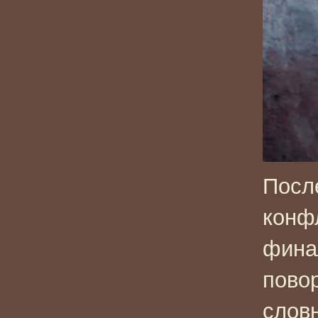
Посл
конф
фина
пово
слов