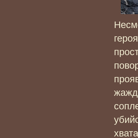
Несм
героя
прос
пово
проя
жажд
сопл
убийс
хвата