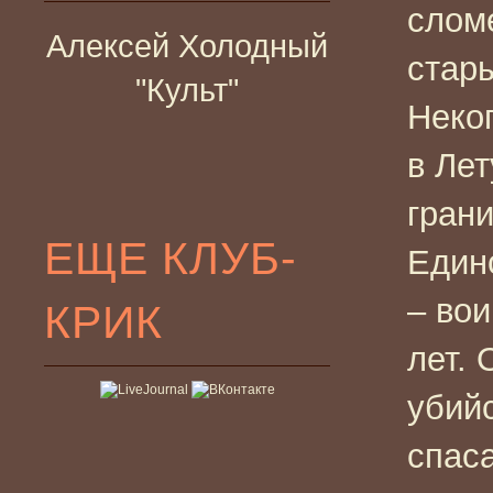
слом
Алексей Холодный
стар
"Культ"
Неко
в Лет
гран
ЕЩЕ КЛУБ-
Един
– во
КРИК
лет. 
убийс
спаса