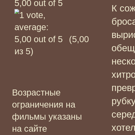
К сож
броса
вырис
(5,00
обещ
из 5)
неско
хитро
прев
Возрастные
рубку
ограничения на
серед
фильмы указаны
хоте
на сайте