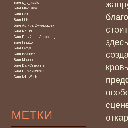
жанру
Блог it_is_apple
Блог MaxCady
Блог Petr
благо
Блог Lirik
Блог Артура Сумарокова
стои
Блог NaObi
Блог Пегий пес Александр
здес
Блог Irina15
Блог Oldys
созд
Блог Beatrice
Блог Mabgat
кров
Блог DarkCinephile
Блог HEmaximusLL
Блог Iv1oWitch
пред
особе
сцен
МЕТКИ
отка