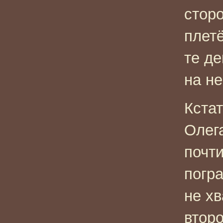
стор
плетё
те де
на не
Кста
Олег
почти
погра
не хв
второ