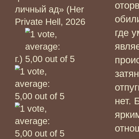
отор
личный ад» (Her
обил
Private Hell, 2026
где 
являе
г.)
проис
затян
отпуг
нет.
ярки
отнош