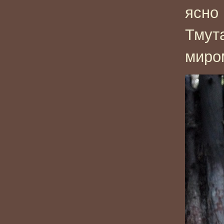
ясно 
Тмута
миро