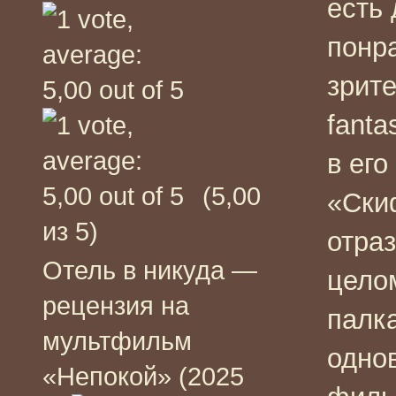
есть 
понр
зрите
fanta
в его
(5,00
«Ски
из 5)
отра
Отель в никуда —
цело
рецензия на
палка
мультфильм
одно
«Непокой» (2025