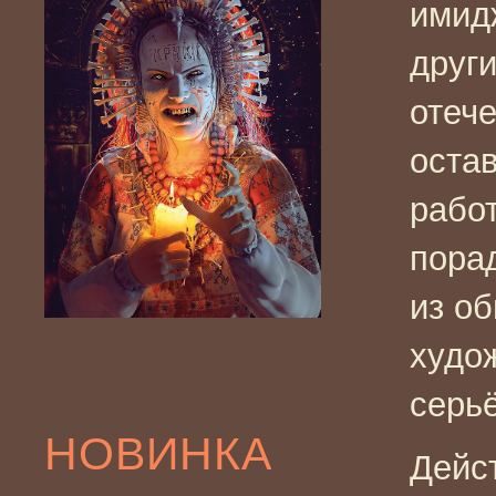
имид
други
отече
оста
рабо
пора
из об
худож
серьё
НОВИНКА
Дейс