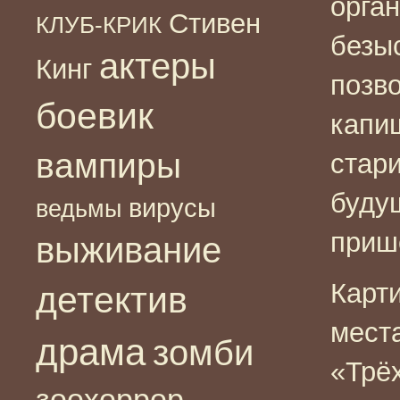
орга
Стивен
КЛУБ-КРИК
безы
актеры
Кинг
позво
боевик
капи
вампиры
стар
будущ
вирусы
ведьмы
приш
выживание
Карти
детектив
мест
драма
зомби
«Трёх
зоохоррор