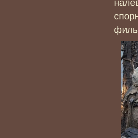
нале
спорн
филь