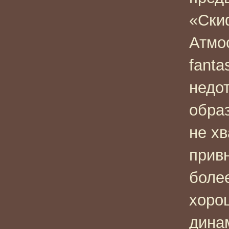
«Ски
Атмо
fanta
недот
образ
не х
привн
боле
хорош
дина