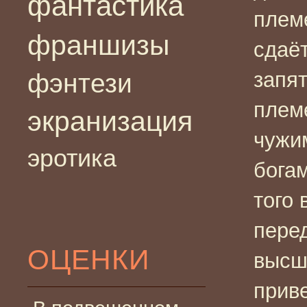
фантастика
плем
франшизы
сдаё
запят
фэнтези
плем
экранизация
чужи
эротика
бога
того
пере
ОЦЕНКИ
высш
прив