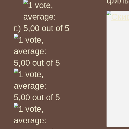
филь
г.)