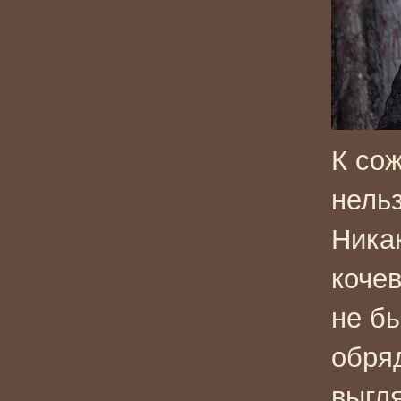
К со
нель
Ника
коче
не б
обря
выгля