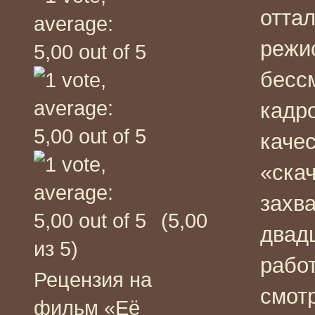
оттал
режи
бесс
кадр
каче
«скач
захв
(5,00
двад
из 5)
рабо
Рецензия на
смотр
фильм «Её