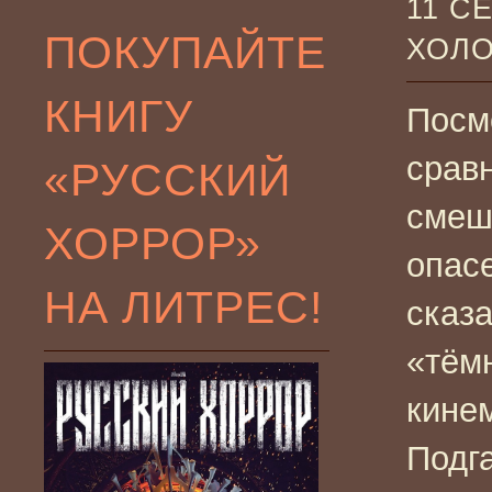
11 С
ПОКУПАЙТЕ
ХОЛ
КНИГУ
Посм
срав
«РУССКИЙ
смеш
ХОРРОР»
опас
НА ЛИТРЕС!
сказа
«тём
кинем
Подг