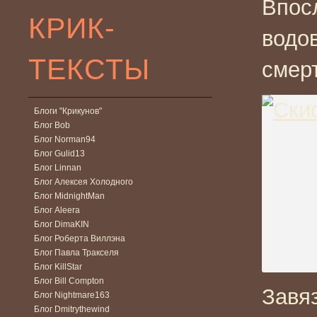
Впос
КРИК-
водов
ТЕКСТЫ
смер
Блоги "Крикунов"
Блог Bob
Блог Norman94
Блог Gulid13
Блог Linnan
Блог Алексея Холодного
Блог MidnightMan
Блог Aleera
Блог DimaKIN
Блог Роберта Виллэна
Блог Павла Тракселя
Блог KillStar
Блог Bill Compton
Завя
Блог Nightmare163
Блог Dmitrythewind