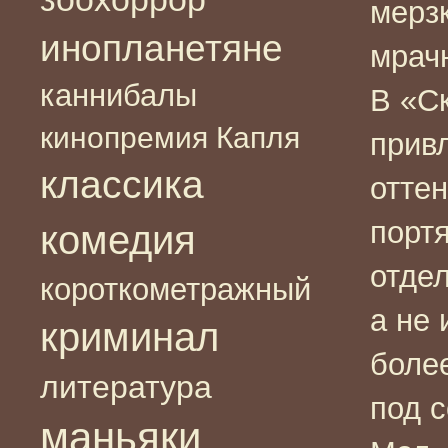
мерз
инопланетяне
мрач
каннибалы
В «С
кинопремия Капля
привл
классика
оттен
портя
комедия
отде
короткометражный
а не 
криминал
боле
литература
под 
маньяки