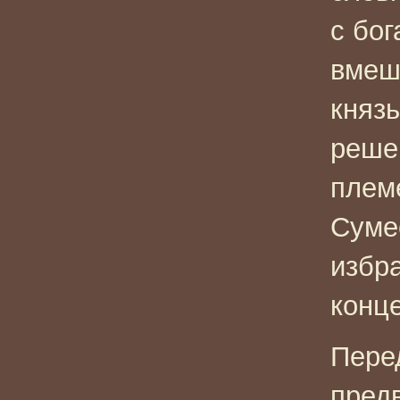
с бог
вмеш
князь
реше
плем
Суме
избра
конце
Пере
пред