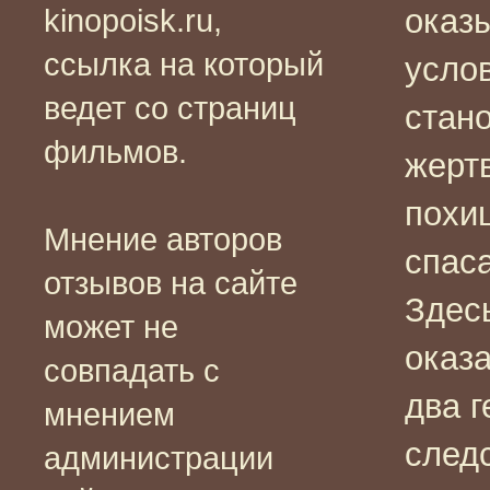
оказ
kinopoisk.ru,
ссылка на который
услов
ведет со страниц
стан
фильмов.
жерт
похи
Мнение авторов
спас
отзывов на сайте
Здес
может не
оказ
совпадать с
два г
мнением
след
администрации