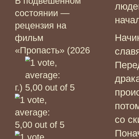
В подвешенном
людей
состоянии —
нача
рецензия на
Начи
фильм
«Пропасть» (2026
слав
Пере
драка
г.)
проис
пото
со с
Пона