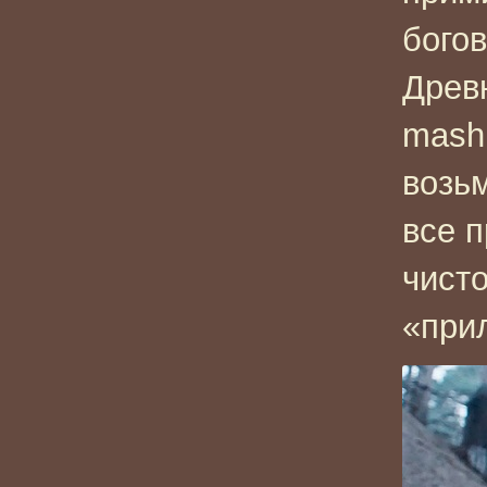
бого
Древ
mashi
возьм
все 
чисто
«при