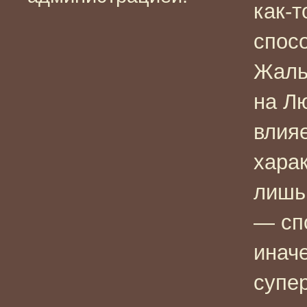
как-т
спос
Жаль,
на Лю
влияе
харак
лишь
— сп
иначе
супер