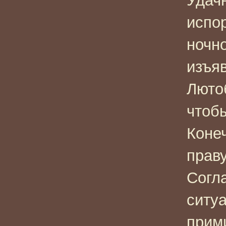
Удач
испо
ночн
изъяв
Люто
чтоб
Конеч
праву
Согл
ситу
прим