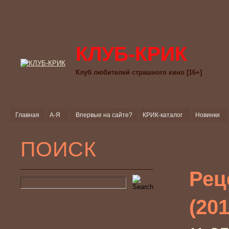
КЛУБ-КРИК
Клуб любителей страшного кино [16+]
Главная
А-Я
Впервые на сайте?
КРИК-каталог
Новинки
ПОИСК
Рец
(201