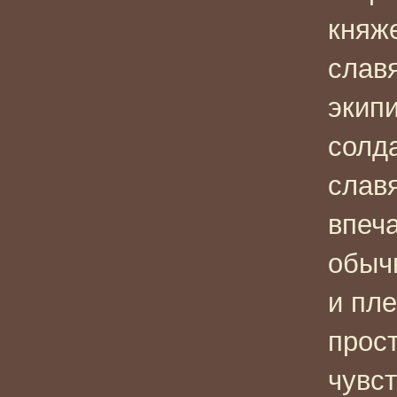
княж
слав
экипи
солда
слав
впеч
обыч
и пле
прос
чувст