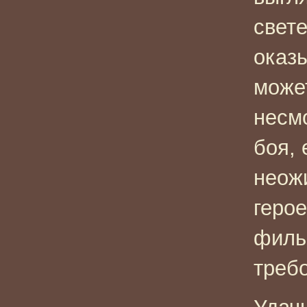
свете
оказ
может
несм
боя,
неож
герое
филь
требо