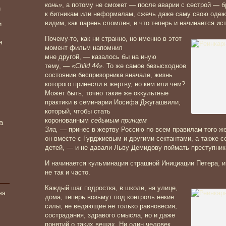
конь»
, а потому не сможет — после аварии с сестрой — б
и
к битникам или неформалам, сжечь даже саму свою одеж
видим, как парень сломлен, и что теперь и начинается ис
и
Почему-то, как ни странно, но именно в этот
я
момент фильм напомнил
мне другой, — казалось бы на иную
тему, —
«Child 44»
. То же самое безысходное
состояние беспризорника вначале, жизнь
которого принесли в жертву, но кем или чем?
Может быть, точно такие же оккультные
практики в семинарии Иосифа Джугашвили,
который, чтобы стать
коронованным
седьмым принцем
а
Зла,
— принес в жертву Россию по всем правилам того же
он вместе с Гурджиевым и другими сектантами, а также с
детей, — и не давали Льву Демидову поймать преступник
И начинается кульминация страшной Инициации Петера, и
не так и часто.
Каждый шаг подростка, в школе, на улице,
на
дома, теперь возьмут под контроль некие
силы, не ведающие не только равновесия,
сострадания, здравого смысла, но и даже
понятий о таких вещах. Ни один человек