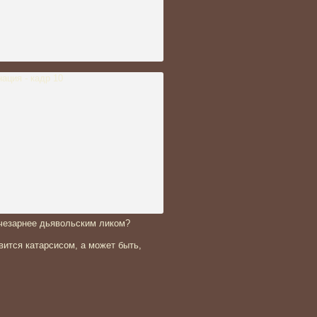
учезарнее дьявольским ликом?
вится катарсисом, а может быть,