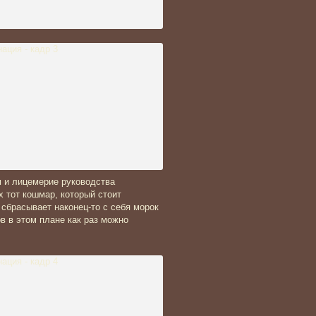
м и лицемерие руководства
 тот кошмар, который стоит
 сбрасывает наконец-то с себя морок
в в этом плане как раз можно