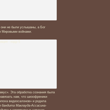
о они не были услышаны, а Бог
я Мировыми войнами.
амус». Эта обработка сознания была
навязать нам, что шизофреники
эпоха видеосалонов» и родила
ти
бандита Маклауда-Ассасина-
андита-в-спортивных штанах,