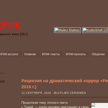
КРИК
ашного кино [16+]
КРИК-каталог
Новинки
КРИК-тексты
КРИК-проекты
Общение
Рецензия на драматический хоррор «Реи
2018 г.)
12 СЕНТЯБРЯ, 2018 ÆLFFLÆD CERIDWEN
Продолжая тему личного пакта
с Тьмой, — когда человек приглашает в свою