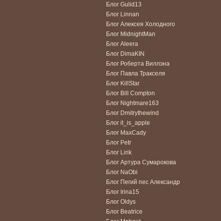
Блог Gulid13
Блог Linnan
Блог Алексея Холодного
Блог MidnightMan
Блог Aleera
Блог DimaKIN
Блог Роберта Виллэна
Блог Павла Тракселя
Блог KillStar
Блог Bill Compton
Блог Nightmare163
Блог Dmitrythewind
Блог it_is_apple
Блог MaxCady
Блог Petr
Блог Lirik
Блог Артура Сумарокова
Блог NaObi
Блог Пегий пес Александр
Блог Irina15
Блог Oldys
Блог Beatrice