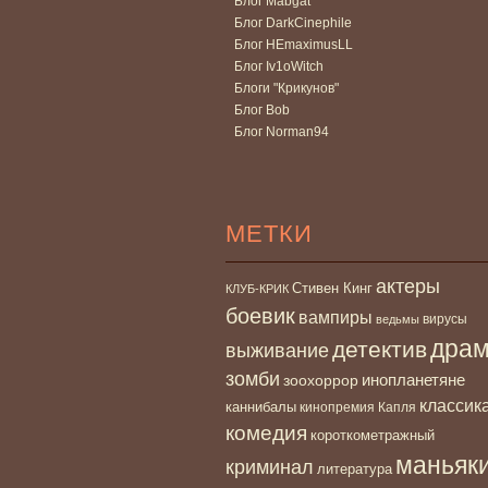
Блог Mabgat
Блог DarkCinephile
Блог HEmaximusLL
Блог Iv1oWitch
Блоги "Крикунов"
Блог Bob
Блог Norman94
МЕТКИ
актеры
Стивен Кинг
КЛУБ-КРИК
боевик
вампиры
вирусы
ведьмы
дра
детектив
выживание
зомби
инопланетяне
зоохоррор
классик
каннибалы
кинопремия Капля
комедия
короткометражный
маньяк
криминал
литература