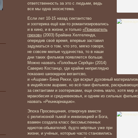
ответственность за это с людьми, ведь
все мы одна экосистема.
Если лет 10-15 назад сектантство
и эзотерика ещё как-то романтизировались
и в кино, и в жизни, и только
«Пожиратель
грехов»
(2003) Брайана Хелгеленда,
опередив своё время, впервые заставил
задуматься о том, что это, мягко говоря,
не совсем милые чудачества, то в наши
дни таких фильмов появляется больше.
Можно назвать
«Голодные Сердца»
(2014)
Саверио Костанцо, где крайне неприглядно
показано шизоидное вегантсво,
и
«Ашрам»
Бена Рекхи, где вскрыт духовный материализ
в индийском ашраме, но всё-таки фильмов, раскрывающих
за сектантами и эзотериками, еще очень мало, хотя мир и
мракобесия и средневековья, и одним из сильных фильмо
назвать
«Реинкарнацию».
Эпоха Просвещения, отвергнув вместе
с религиозной тьмой и инквизицией и Бога,
взамен создала класс бессмысленных
идиотов-обывателей, будто мёртвых уже при
жизни, и учёных, которые часто становились