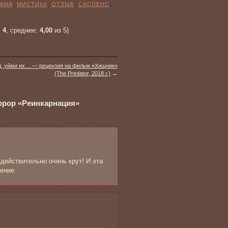
РАМА
,
МИСТИКА
,
ОТЗЫВ
,
САСПЕНС
,
:
4
, среднее:
4,00
из 5)
д, уйми их… — рецензия на фильм «Хищник»
(The Predator, 2018 г.)
→
оррор «Реинкарнация»
 действительно очень крут! И эта
ение.