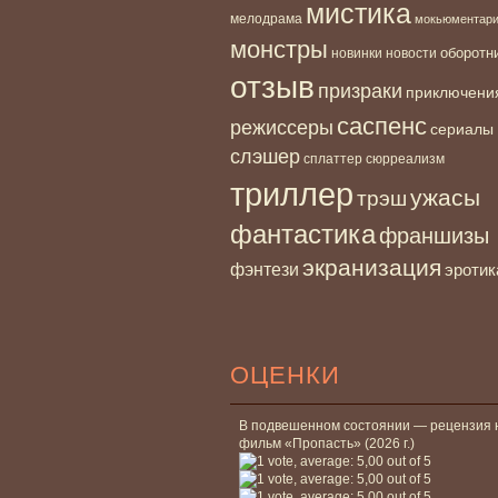
мистика
мелодрама
мокьюментар
монстры
новинки
оборотн
новости
отзыв
призраки
приключени
саспенс
режиссеры
сериалы
слэшер
сплаттер
сюрреализм
триллер
ужасы
трэш
фантастика
франшизы
экранизация
фэнтези
эротик
ОЦЕНКИ
В подвешенном состоянии — рецензия 
фильм «Пропасть» (2026 г.)