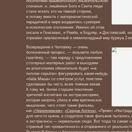
носителями
прагматичного обывательского
сознания
, и, лишённые Бога и Света люди
стали искать это на тёмной стороне,
и потому вместе с материалистической
парадигмой в мире воцарились суеверия
и психические отклонения. Именно об этом
писали и Гюисманс, и Рембо, и Бодлер, и Достоевский, н
отрезвил прагматичный и немилосердный мир буржуа 2-м
Возвращение к Человеку — очень
болезненный процесс, — возьмите любую
газетёнку, — там наряду с предложением
столярных-малярных работ и выходами
из алкоголизма обязательно будет «на
полном серьёзе» фигурировать какая-нибудь
«баба Маша» со спектром услуг, поистине
сделавших бы честь всем темным векам.
К тому же, более старшее поколение
зрителей воспитано на экстрасенсорике,
которая напрочь убила в нём критическое
мышление, чего стоят такие фильмы,
как
«Чернокнижник»
,
«Сердце Ангела»
, «Проект «Нострад
для чего-то нужна, и создатели таких фильмов пытались 
и экстрасенсы — нормальные люди. Вот тогда та самая «
странный тип «романтичного» и оторванного от реальнос
Рыжего-В-Красных-Кроссовках
и
гонгонгского крутого-б