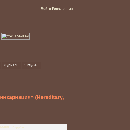
Войти
Регистрация
Журнал
О клубе
нкарнация» (Hereditary,