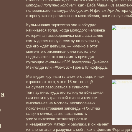
который попутно колдует, как «Баба Маша» из газетён
пелевинского
«гламура-дискурса»
. И фильм Ари Астера о
сторону как от религиозного мракобесия, так и от суеве
Кульминация торжества зла и абсурда
начинается тогда, когда молодого человека
истеричная шизофреничка-мать заставляет
взять дефективную сестру на вечеринку,
где его ждёт девушка, — именно в этот
момент его жизненная сила настолько
подрывается, что на память приходят
пугающие фильмы
«Girl, Inerrapted»
Джеймса
Мэнголда или
«Фрэнсис»
Грэма Клиффорда.
Мы видим крупным планом его лицо, и нам
страшно от того, что в 16 лет он ещё
не сумеет разобраться в сущности
той паутины, куда его толкнула вбиваемая
ма
нам всем с утра нашей жизни и камнем
высеченная на могилах бесчисленных
поколений страшная заповедь
«Почитай
а
отца и мать»
, а его витальность
уже уничтожена тоталитарностью
и
и неадекватом матери и бабушки, и он начнёт
их «почитать» и разрушать себя, как в фильме Фернандо