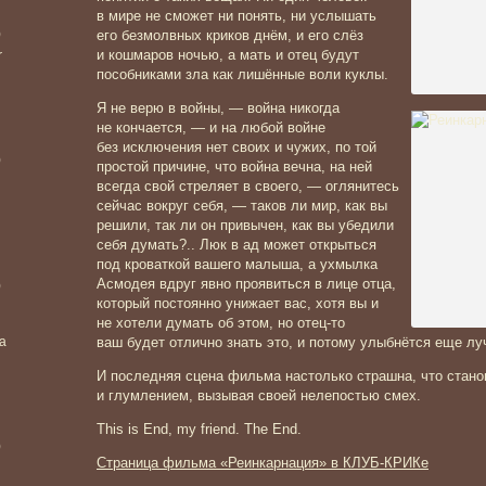
в мире не сможет ни понять, ни услышать
)
его безмолвных криков днём, и его слёз
и кошмаров ночью, а мать и отец будут
r
пособниками зла как лишённые воли куклы.
Я не верю в войны, — война никогда
не кончается, — и на любой войне
без исключения нет своих и чужих, по той
)
простой причине, что война вечна, на ней
всегда свой стреляет в своего, — оглянитесь
сейчас вокруг себя, — таков ли мир, как вы
решили, так ли он привычен, как вы убедили
себя думать?.. Люк в ад может открыться
под кроваткой вашего малыша, а ухмылка
Асмодея вдруг явно проявиться в лице отца,
)
который постоянно унижает вас, хотя вы и
не хотели думать об этом, но отец-то
ea
ваш будет отлично знать это, и потому улыбнётся еще л
И последняя сцена фильма настолько страшна, что стано
и глумлением, вызывая своей нелепостью смех.
This is End, my friend. The End.
)
Страница фильма «Реинкарнация» в КЛУБ-КРИКе