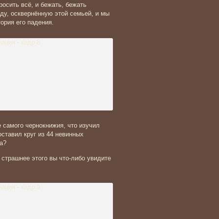
росить всё, и бежать, бежать
ду, осквернённую этой семьей, и мы
тория его падения.
 самого чернокнижия, что изучил
оставил круг из 44 невинных
а?
 страшнее этого вы что-либо увидите