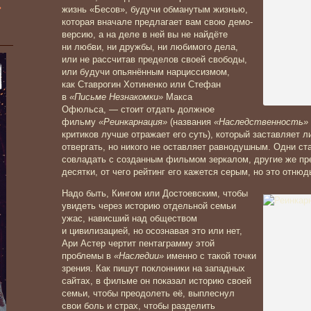
»
жизнь «Бесов», будучи обманутым жизнью,
которая вначале предлагает вам свою демо-
версию, а на деле в ней вы не найдёте
ни любви, ни дружбы, ни любимого дела,
или не рассчитав пределов своей свободы,
или будучи опьянённым нарциссизмом,
как Ставрогин Хотиненко или Стефан
в
«Письме Незнакомки»
Макса
Офюльса, — стоит отдать должное
фильму
«Реинкарнация»
(названия
«Наследственность»
критиков лучше отражает его суть), который заставляет л
отвергать, но никого не оставляет равнодушным. Одни ст
совладать с созданным фильмом зеркалом, другие же пре
десятки, от чего рейтинг его кажется серым, но это отнюдь
Надо быть, Кингом или Достоевским, чтобы
увидеть через историю отдельной семьи
ужас, нависший над обществом
и цивилизацией, но осознавая это или нет,
Ари Астер чертит пентаграмму этой
проблемы в
«Наследии»
именно с такой точки
зрения. Как пишут поклонники на западных
сайтах, в фильме он показал историю своей
семьи, чтобы преодолеть её, выплеснул
свои боль и страх, чтобы разделить