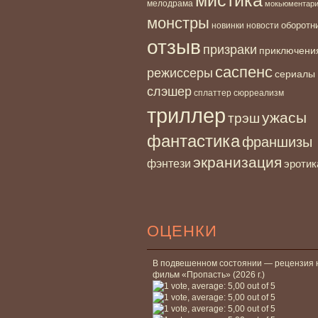
мелодрама
мокьюментар
монстры
новинки
оборотн
новости
отзыв
призраки
приключени
саспенс
режиссеры
сериалы
слэшер
сплаттер
сюрреализм
триллер
ужасы
трэш
фантастика
франшизы
экранизация
фэнтези
эротик
ОЦЕНКИ
В подвешенном состоянии — рецензия 
фильм «Пропасть» (2026 г.)