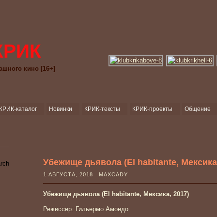
КРИК
ашного кино [16+]
КРИК-каталог
Новинки
КРИК-тексты
КРИК-проекты
Общение
Убежище дьявола (El habitante, Мексика
1 АВГУСТА, 2018 MAXCADY
Убежище дьявола (El habitante, Мексика, 2017)
Режиссер: Гильермо Амоедо