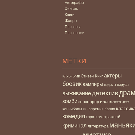
Автографы
Фильмы
Книги
Жанры
Персоны
Персонажи
МЕТКИ
актеры
Стивен Кинг
КЛУБ-КРИК
боевик
вампиры
вирусы
ведьмы
дра
детектив
выживание
зомби
инопланетяне
зоохоррор
классик
каннибалы
кинопремия Капля
комедия
короткометражный
маньяк
криминал
литература
мистика