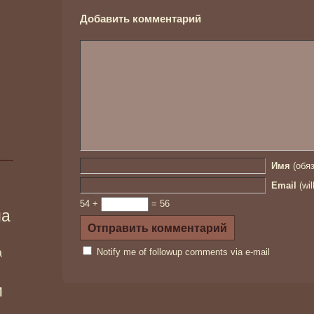
Добавить комментарий
Имя
(обяз
Email
(wil
54 +
= 56
ма
а
Notify me of followup comments via e-mail
и