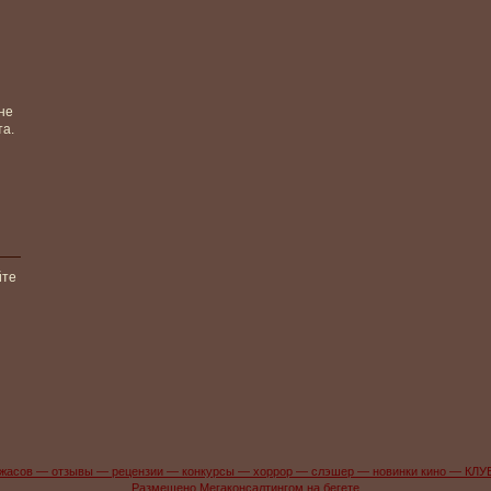
не
та.
йте
жасов — отзывы — рецензии — конкурсы — хоррор — слэшер — новинки кино — КЛУ
Размещено Мегаконсалтингом на бегете