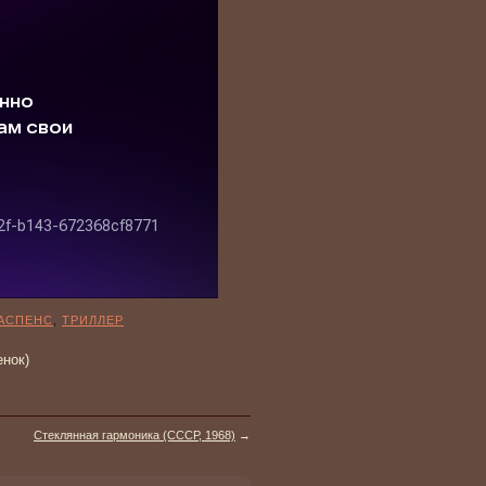
АСПЕНС
,
ТРИЛЛЕР
енок)
Стеклянная гармоника (СССР, 1968)
→