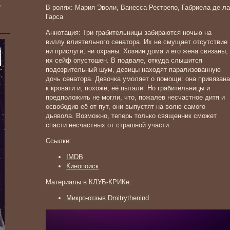
»
В ролях: Мария Эволи, Ванесса Рестрепо, Габриела де ла
Гарса
Аннотация: Три грабительницы забираются ночью на
виллу влиятельного сенатора. Их не смущает отсутствие
ни прислуги, ни охраны. Хозяин дома и его жена связаны,
их сейф опустошен. В подвале, откуда слышится
подозрительный шум, девицы находят парализованную
дочь сенатора. Девочка умоляет о помощи: она привязана
к кровати и, похоже, её пытали. Но грабительницы и
предположить не могли, что, пожалев несчастное дитя и
освободив её от пут, они выпустят на волю самого
дьявола. Возможно, теперь только священник сможет
спасти несчастных от страшной участи.
Ссылки:
IMDB
Кинопоиск
Материалы в КЛУБ-КРИКе:
Микро-отзыв Dmitrythenind