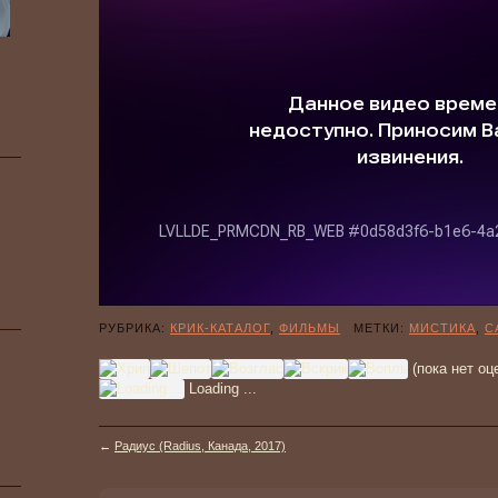
РУБРИКА:
КРИК-КАТАЛОГ
,
ФИЛЬМЫ
МЕТКИ:
МИСТИКА
,
С
(пока нет оц
Loading ...
←
Радиус (Radius, Канада, 2017)