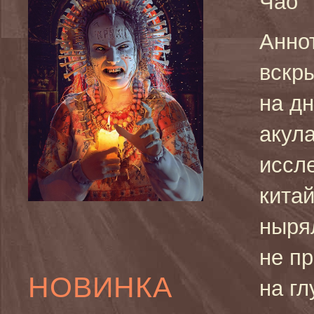
Чао
Анно
вскр
на дн
акула
иссл
китай
ныря
не п
НОВИНКА
на гл