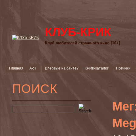
КЛУБ-КРИК
Клуб любителей страшного кино [16+]
Главная
А-Я
Впервые на сайте?
КРИК-каталог
Новинки
ПОИСК
Мег
Meg