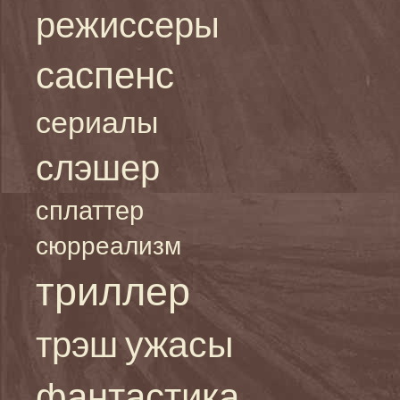
режиссеры
саспенс
сериалы
слэшер
сплаттер
сюрреализм
триллер
ужасы
трэш
фантастика