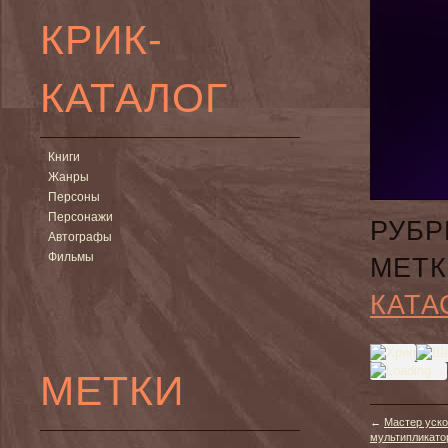
КРИК-
КАТАЛОГ
Книги
Жанры
Персоны
Персонажи
РУБР
Автографы
Фильмы
МЕТК
КАТА
МЕТКИ
←
Мастер уск
мультипликато