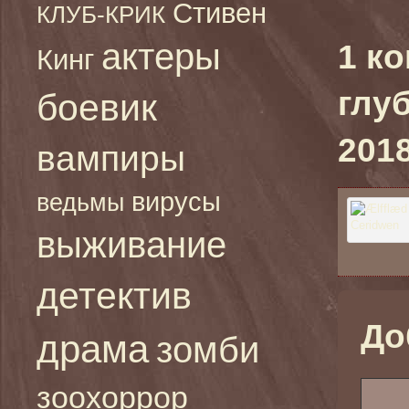
Стивен
КЛУБ-КРИК
актеры
1 к
Кинг
глу
боевик
2018
вампиры
вирусы
ведьмы
выживание
детектив
До
драма
зомби
зоохоррор