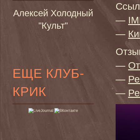
Ссыл
Алексей Холодный
—
I
"Культ"
—
Ки
Отзы
—
От
ЕЩЕ КЛУБ-
—
Ре
КРИК
—
Ре