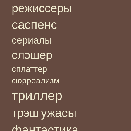
режиссеры
саспенс
сериалы
слэшер
сплаттер
сюрреализм
триллер
ужасы
трэш
фантастика