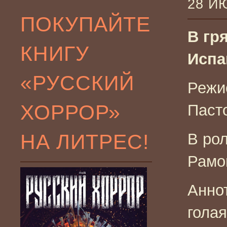
28 И
ПОКУПАЙТЕ
В гря
КНИГУ
Испа
«РУССКИЙ
Режи
ХОРРОР»
Паст
НА ЛИТРЕС!
В ро
Рамо
Анно
голая