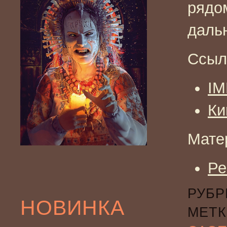
рядо
даль
Ссыл
I
Ки
Мате
Ре
РУБР
НОВИНКА
МЕТК