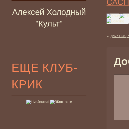
САС
Алексей Холодный
"Культ"
←
Дама Пик (Р
До
ЕЩЕ КЛУБ-
КРИК