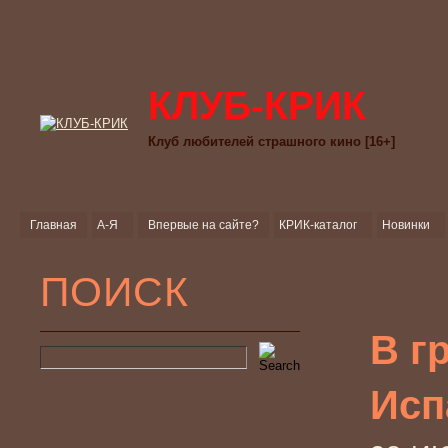
КЛУБ-КРИК
Клуб любителей страшного кино [16+]
Главная
А-Я
Впервые на сайте?
КРИК-каталог
Новинки
ПОИСК
В гр
Исп