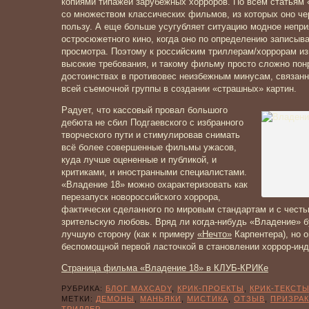
копиями типажей зарубежных хорроров. По всем статьям
со множеством классических фильмов, из которых оно че
пользу. А еще больше усугубляет ситуацию модное непр
остросюжетного кино, когда оно по определению записыва
просмотра. Поэтому к российским триллерам/хоррорам и
высокие требования, и такому фильму просто сложно понр
достоинствах в противовес неизбежным минусам, связанн
всей съемочной группы в создании «страшных» картин.
Радует, что кассовый провал большого
дебюта не сбил Подгаевского с избранного
творческого пути и стимулировав снимать
всё более совершенные фильмы ужасов,
куда лучше оцененные и публикой, и
критиками, и иностранными специалистами.
«Владение 18» можно охарактеризовать как
перезапуск новороссийского хоррора,
фактически сделанного по мировым стандартам и с честь
зрительскую любовь. Вряд ли когда-нибудь «Владение» 
лучшую сторону (как к примеру
«Нечто»
Карпентера), но 
беспомощной первой ласточкой в становлении хоррор-инд
Страница фильма «Владение 18» в КЛУБ-КРИКе
РУБРИКА:
БЛОГ MAXCADY
,
КРИК-ПРОЕКТЫ
,
КРИК-ТЕКСТ
МЕТКИ:
ДЕМОНЫ
,
МАНЬЯКИ
,
МИСТИКА
,
ОТЗЫВ
,
ПРИЗРА