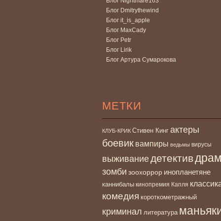
Блог Nightmare163
Блог Dmitrythewind
Блог it_is_apple
Блог MaxCady
Блог Petr
Блог Lirik
Блог Артура Сумарокова
МЕТКИ
актеры
Стивен Кинг
КЛУБ-КРИК
боевик
вампиры
вирусы
ведьмы
дра
детектив
выживание
зомби
инопланетяне
зоохоррор
классик
каннибалы
кинопремия Капля
комедия
короткометражный
маньяк
криминал
литература