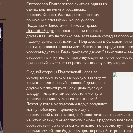
»
Святослава Подгаевского считают одним из
самых компетентных российских
хоррормейкеров, благодаря его четкому
пониманию специфики жанра ужасов.
Недавние
«Невеста»
и
«Пиковая дама:
Черный обряд»
неплохо прошли в прокате,
доказывая, что не только отечественные комедии способ
нашему зрителю. А начинал Подгаевский в большом кино 
не выстрелившего весомыми сборами, но зародившего на
хоррор-индустрии. Ведь де-факто дебют Станислава – те
стереотипный жутик, не претендующий на почетное место
призванный качественно развлечь целевую аудиторию.
С одной стороны Подгаевский берет за
основу классическую заморскую завязку —
«они въехали в новый зловещий дом», но с
другой эксплуатирует насущную русскую
засаду – квартирный вопрос, или мечту о
«своем» жилище у многих юных семей.
Поэтому когда молодожены вдруг получают
манну небесную – дешевую хату в
современной многоэтажке, сей факт дико настораживает.
избитую истину о «бесплатном сыре» и радостно вселяютс
соответствии со слоганом «Зло живет по соседству», на 
неприятностей, как будто сам дом норовит быстро выгна