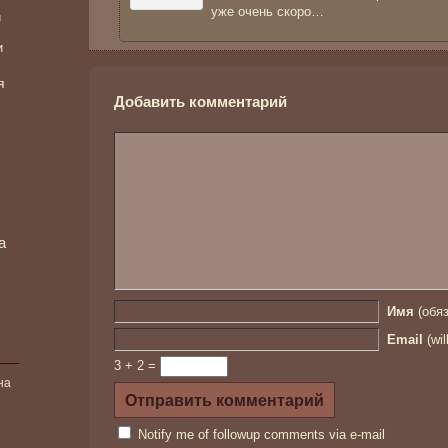
уже очень скоро…
и
и
я
Добавить комментарий
а
Имя
(обяз
Email
(wil
3 + 2 =
на
Notify me of followup comments via e-mail