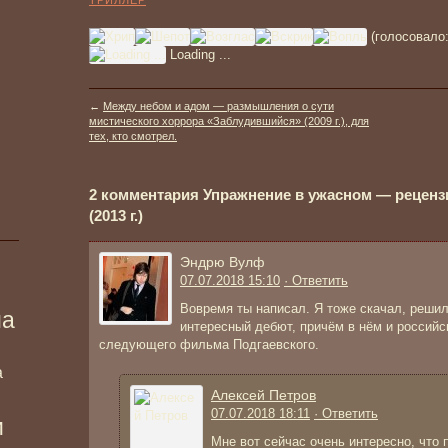
ТРИЛЛЕР
(голосовало
Loading ...
←
Между небом и адом — размышления о сути
мистического хоррора «Заблудившийся» (2009 г.), для
тех, кто смотрел.
2 комментария Упражнение в ужасном — реценз
(2013 г.)
Эндрю Вулф
07.07.2018 15:10
· Ответить
Вовремя ты написал. Я тоже скачал, решил
ма
интересный дебют, причём в нём и российск
следующего фильма Подгаевского.
а
Алексей Петров
07.07.2018 18:11
· Ответить
и
Мне вот сейчас очень интересно, что 