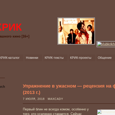
КРИК
ашного кино [16+]
КРИК-каталог
Новинки
КРИК-тексты
КРИК-проекты
Общение
Упражнение в ужасном — рецензия на 
(2013 г.)
7 ИЮЛЯ, 2018 MAXCADY
Первый блин не всегда комом, особенно у
того, кто усиленно старается. Сейчас