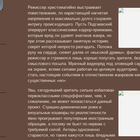
Режиссер хрестоматийно выстраивает
повествование, по нарастающей нагнетая
напряжение и максимально долго сохраняя
интригу происходящего. Пусть Подгаевский
оперирует классическими хоррор-приемами,
которые вряд ли удивят знатоков жанра, но
при этом рассказывает занятную историю,
секрет которой непросто разгадать. Положа
руку на сердце, сюжет далек от «высокой драмы», факти
режиссер и стремился лишь хорошо попугать зрителя, бе
смыслового посыла. Мрачный видеоряд под зловещий сау
на экране, всеми силами работая на целевую аудиторию.
стать настоящим событием в отечественном жанровом ки
существенных «но».
Увы, сегодняшний зритель сильно избалован
первоклассными спецэффектами, чем, к
сожалению, не может похвастаться данный
проект. Страшно-демонические рожи и
визуальные кошмары по реалистичности
явно проигрывают популярным иностранным
образцам, а посему не бьют по нервам с
требуемой силой. Актеры однозначно
стараются, но также кажутся лишь бледными