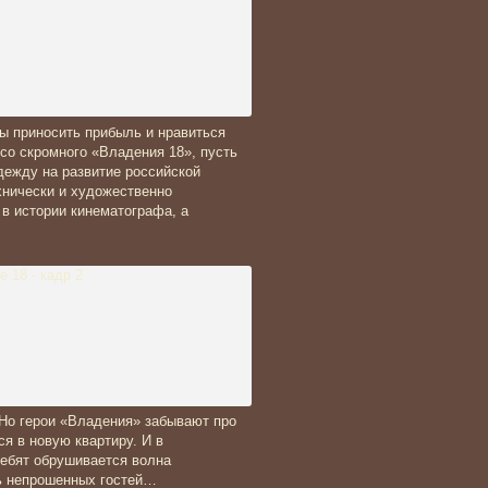
ны приносить прибыль и нравиться
со скромного «Владения 18», пусть
дежду на развитие российской
хнически и художественно
 в истории кинематографа, а
 Но герои «Владения» забывают про
я в новую квартиру. И в
ребят обрушивается волна
ть непрошенных гостей…