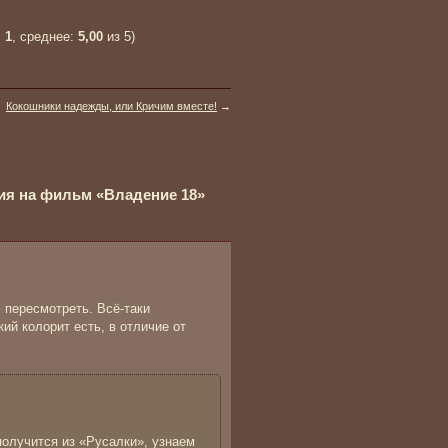
:
1
, среднее:
5,00
из 5)
Кокошники надежды, или Кричим вместе!
→
ия на фильм «Владение 18»
 пересмотреть. Всё-таки
ий колорит есть, в отличие от
получится из «Русалки», узнаем