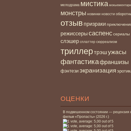
мистика
мелодрама
мокьюментар
монстры
новинки
оборотн
новости
отзыв
призраки
приключени
саспенс
режиссеры
сериалы
слэшер
сплаттер
сюрреализм
триллер
ужасы
трэш
фантастика
франшизы
экранизация
фэнтези
эротик
ОЦЕНКИ
В подвешенном состоянии — рецензия 
фильм «Пропасть» (2026 г.)