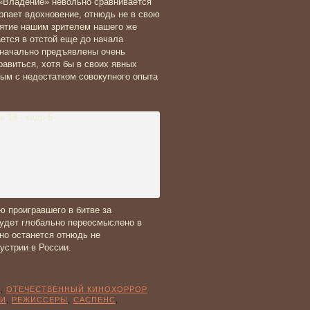
 «Владение» невольно сравнивается
рпает вдохновение, отнюдь не в свою
иятие нашим зрителем нашего же
ется в отстой еще до начала
значально предъявлены очень
авиться, хотя бы в своих явных
ым с недостатком совокупного опыта
ю проигравшего в битве за
будет глобально переосмыслено в
оно останется отнюдь не
устрии в России.
Ы
,
ОТЕЧЕСТВЕННЫЙ КИНОХОРРОР
КИ
,
РЕЖИССЕРЫ
,
САСПЕНС
,