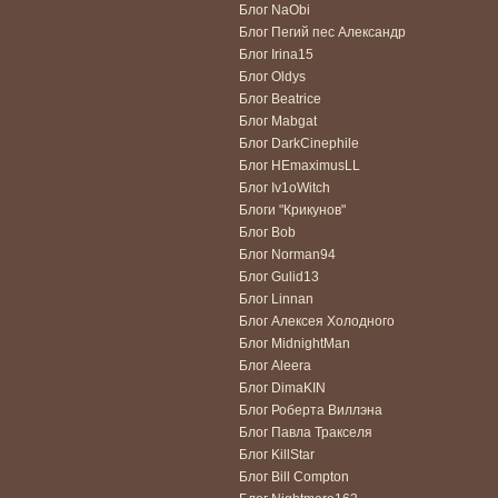
Блог NaObi
Блог Пегий пес Александр
Блог Irina15
Блог Oldys
Блог Beatrice
Блог Mabgat
Блог DarkCinephile
Блог HEmaximusLL
Блог Iv1oWitch
Блоги "Крикунов"
Блог Bob
Блог Norman94
Блог Gulid13
Блог Linnan
Блог Алексея Холодного
Блог MidnightMan
Блог Aleera
Блог DimaKIN
Блог Роберта Виллэна
Блог Павла Тракселя
Блог KillStar
Блог Bill Compton