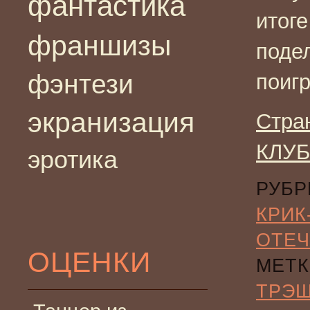
фантастика
итог
франшизы
поде
фэнтези
поигр
экранизация
Стра
КЛУБ
эротика
РУБР
КРИК
ОТЕЧ
ОЦЕНКИ
МЕТК
ТРЭ