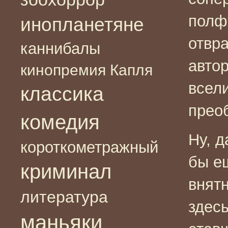
полф
инопланетяне
отвра
каннибалы
автор
кинопремия Капля
всел
классика
прео
комедия
Ну, д
короткометражный
бы е
криминал
внят
литература
здесь
маньяки