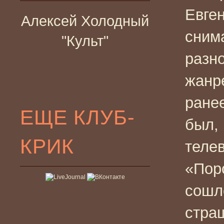
Евге
Алексей Холодный
сним
"Культ"
разно
жанр
ране
ЕЩЕ КЛУБ-
был, 
КРИК
теле
«Поро
сошл
стра