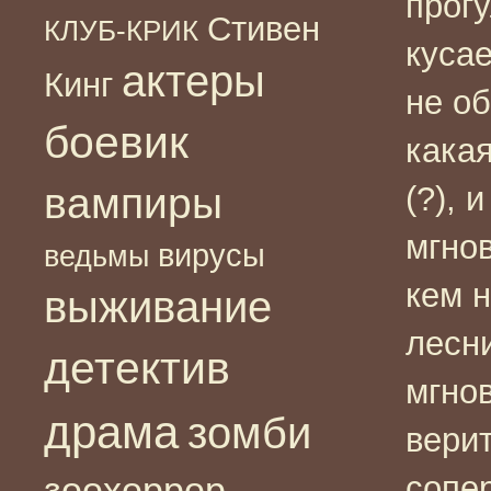
прогу
Стивен
КЛУБ-КРИК
кусае
актеры
Кинг
не об
боевик
кака
вампиры
(?), 
мгнов
вирусы
ведьмы
кем 
выживание
лесни
детектив
мгно
драма
зомби
верит
зоохоррор
сопе