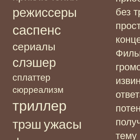
режиссеры
без 
прост
саспенс
конце
сериалы
Филь
слэшер
громо
сплаттер
извин
сюрреализм
ответ
триллер
поте
полу
ужасы
трэш
тему