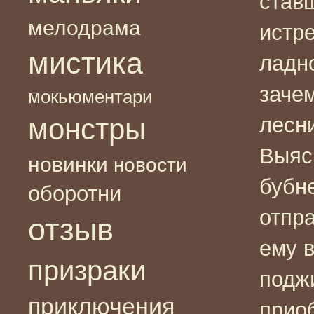
став
мелодрама
истр
мистика
ладно
заче
мокьюментари
монстры
лесн
Выясн
новинки
новости
бубн
оборотни
отпр
отзыв
ему в
призраки
поджи
приключения
прио