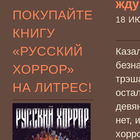
жду
ПОКУПАЙТЕ
18 И
КНИГУ
«РУССКИЙ
Каза
безн
ХОРРОР»
трэш
НА ЛИТРЕС!
остал
девя
нет, 
хорр