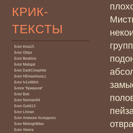
плох
КРИК-
Мист
ТЕКСТЫ
неко
груп
Блог Irina15
Блог Oldys
подо
Блог Beatrice
Блог Mabgat
абсо
Блог DarkCinephile
Блог HEmaximusLL
замы
Блог Iv1oWitch
Блоги "Крикунов"
Блог Bob
поло
Блог Norman94
Блог Gulid13
пейз
Блог Linnan
Блог Алексея Холодного
отвр
Блог MidnightMan
Блог Aleera