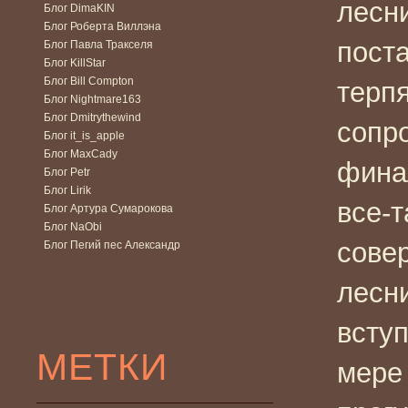
лесн
Блог DimaKIN
Блог Роберта Виллэна
поста
Блог Павла Тракселя
Блог KillStar
Блог Bill Compton
терп
Блог Nightmare163
Блог Dmitrythewind
сопро
Блог it_is_apple
Блог MaxCady
фина
Блог Petr
Блог Lirik
все-
Блог Артура Сумарокова
Блог NaObi
совер
Блог Пегий пес Александр
лесн
вступ
МЕТКИ
мере 