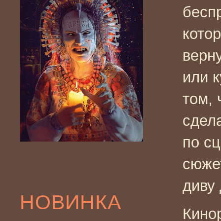
бесп
кото
верн
или к
том,
сдела
по сц
сюжет
диву
НОВИНКА
Кино