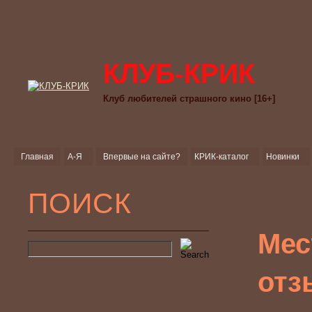
КЛУБ-КРИК
Клуб любителей страшного кино [16+]
Главная
А-Я
Впервые на сайте?
КРИК-каталог
Новинки
ПОИСК
Мес
отз