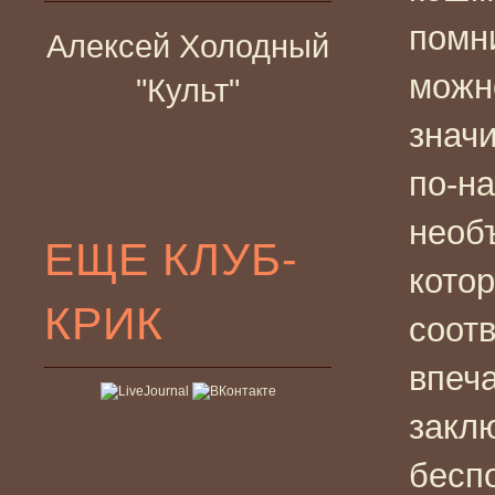
помни
Алексей Холодный
можн
"Культ"
знач
по-н
необ
ЕЩЕ КЛУБ-
котор
КРИК
соотв
впеч
закл
бесп