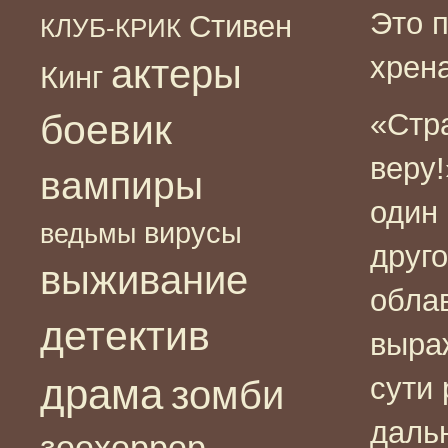
Это 
Стивен
КЛУБ-КРИК
хрен
актеры
Кинг
боевик
«Стр
веру!
вампиры
один
вирусы
ведьмы
друг
выживание
обла
детектив
выра
драма
сути 
зомби
даль
зоохоррор