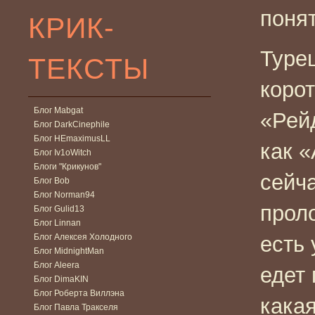
понят
КРИК-
Туре
ТЕКСТЫ
коро
Блог Mabgat
«Рей
Блог DarkCinephile
Блог HEmaximusLL
как «
Блог Iv1oWitch
Блоги "Крикунов"
сейча
Блог Bob
Блог Norman94
прол
Блог Gulid13
Блог Linnan
Блог Алексея Холодного
есть 
Блог MidnightMan
Блог Aleera
едет 
Блог DimaKIN
Блог Роберта Виллэна
кака
Блог Павла Тракселя