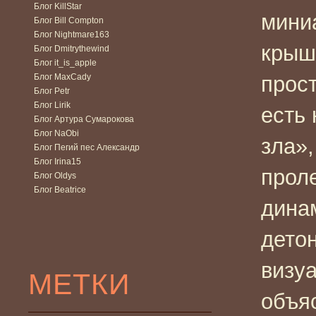
Блог KillStar
мини
Блог Bill Compton
Блог Nightmare163
крыш
Блог Dmitrythewind
Блог it_is_apple
Блог MaxCady
прост
Блог Petr
Блог Lirik
есть 
Блог Артура Сумарокова
Блог NaObi
зла»,
Блог Пегий пес Александр
Блог Irina15
проле
Блог Oldys
Блог Beatrice
дина
дето
визу
МЕТКИ
объяс