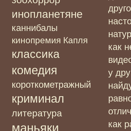
друг
инопланетяне
наст
каннибалы
натур
кинопремия Капля
как н
классика
виде
комедия
у дру
короткометражный
найду
криминал
равн
отлич
литература
как р
маньяки