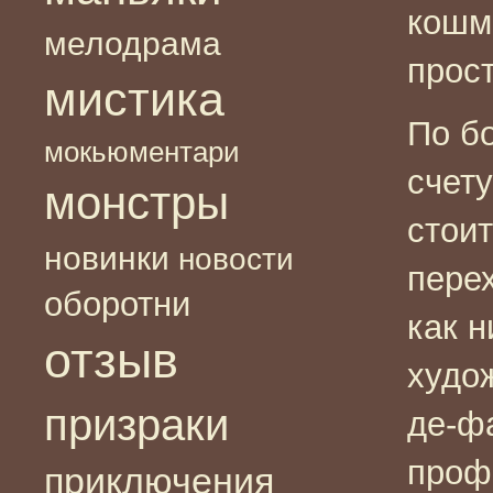
кошм
мелодрама
прос
мистика
По б
мокьюментари
счет
монстры
стоит
новинки
новости
перех
оборотни
как н
отзыв
худож
призраки
де-ф
проф
приключения