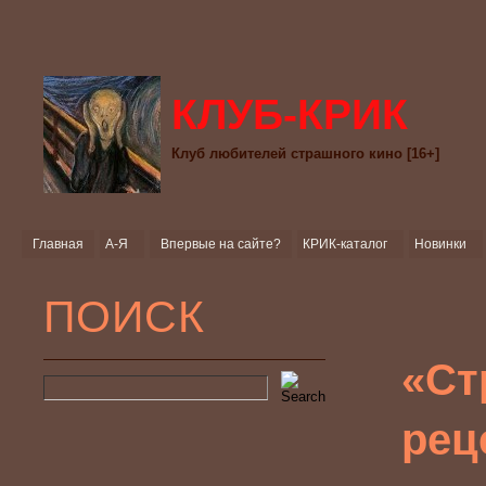
КЛУБ-КРИК
Клуб любителей страшного кино [16+]
Главная
А-Я
Впервые на сайте?
КРИК-каталог
Новинки
ПОИСК
«Ст
рец