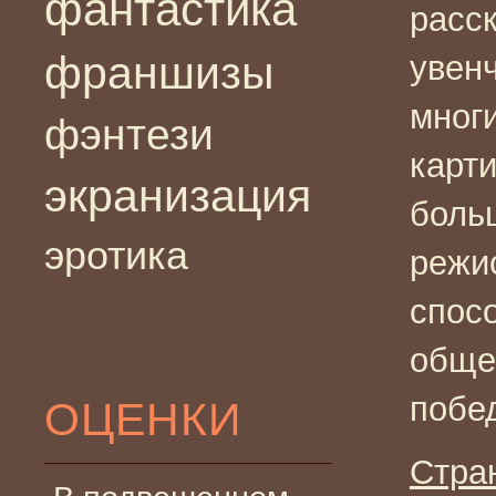
фантастика
расс
франшизы
увен
мног
фэнтези
карт
экранизация
больш
эротика
режи
спос
обще
побед
ОЦЕНКИ
Стра