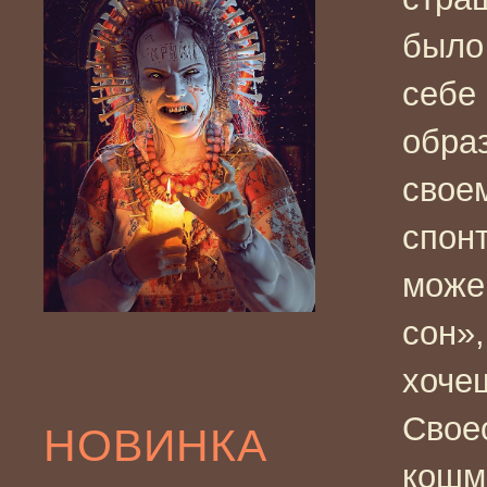
было
себе
обра
свое
спонт
може
сон»,
хочеш
Свое
НОВИНКА
кошма