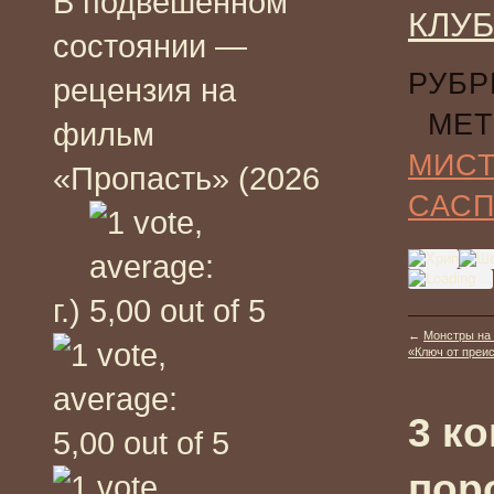
В подвешенном
КЛУБ
состоянии —
РУБР
рецензия на
МЕТ
фильм
МИС
«Пропасть» (2026
САС
г.)
←
Монстры на 
«Ключ от преис
3 к
пор