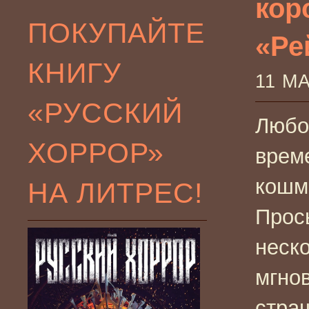
кор
ПОКУПАЙТЕ
«Рей
КНИГУ
11 М
«РУССКИЙ
Любо
ХОРРОР»
врем
кошм
НА ЛИТРЕС!
Прос
неск
мгно
страш