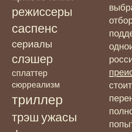
выбр
режиссеры
отбо
саспенс
подде
сериалы
одно
слэшер
росс
преи
сплаттер
сюрреализм
стоит
триллер
перен
полн
ужасы
трэш
попы