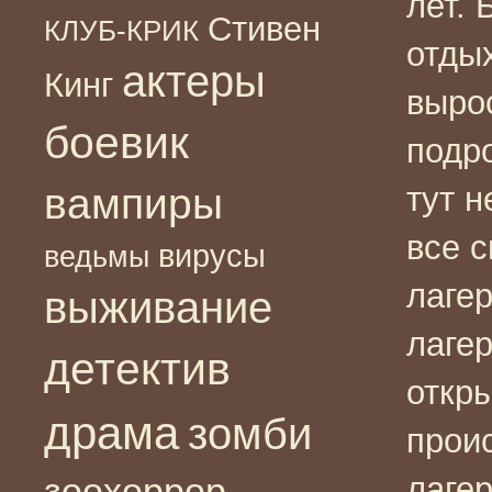
лет.
Стивен
КЛУБ-КРИК
отдых
актеры
Кинг
выро
боевик
подр
вампиры
тут 
все 
вирусы
ведьмы
лаге
выживание
лагер
детектив
откры
драма
зомби
прои
зоохоррор
лаге