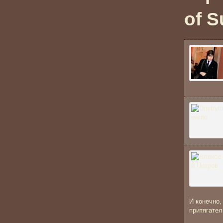
of S
И конечно,
притягател