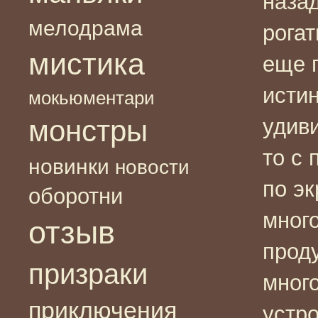
назад
мелодрама
рогат
мистика
еще 
истин
мокьюментари
монстры
удиви
то с 
новинки
новости
по э
оборотни
мног
отзыв
прод
призраки
мног
приключения
устр