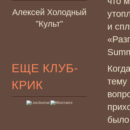
что 
Алексей Холодный
утоп
"Культ"
и сп
«Разг
Sum
ЕЩЕ КЛУБ-
Когд
тему 
КРИК
вопр
прих
было