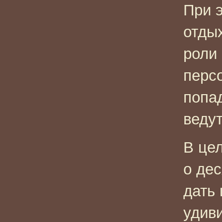
При 
отдых
роли
перс
попад
ведут
В цел
о де
дать
удив