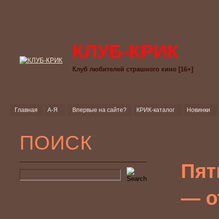
КЛУБ-КРИК
Клуб любителей страшного кино [16+]
Главная
А-Я
Впервые на сайте?
КРИК-каталог
Новинки
ПОИСК
Пят
— о