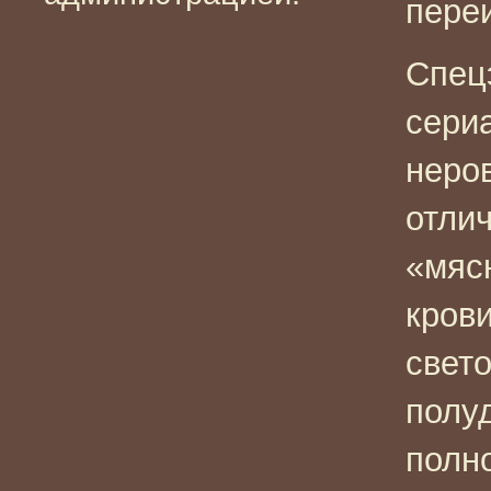
пере
Спец
сери
неро
отли
«мяс
кров
свет
полу
полно