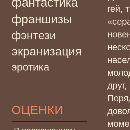
фантастика
гей, 
франшизы
«сер
фэнтези
нове
неско
экранизация
насел
эротика
моло
друг
Поря
ОЦЕНКИ
дово
моме