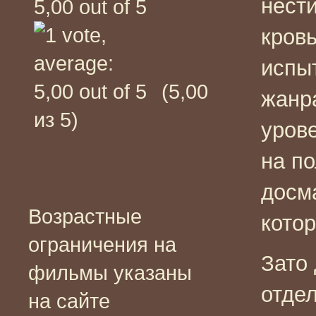
нести
кров
испы
(5,00
жанра
из 5)
уров
на по
досм
Возрастные
кото
ограничения на
Зато 
фильмы указаны
отде
на сайте