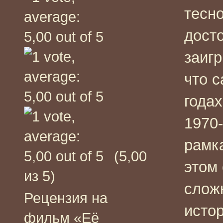
тесн
дост
заиг
что с
годах
1970-
рамк
(5,00
этом 
из 5)
слож
Рецензия на
исто
фильм «Её