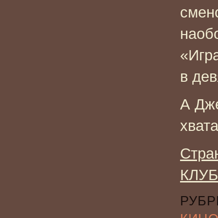
смен
наобо
«Игр
в дев
А Дже
хвата
Стра
КЛУБ
РУБР