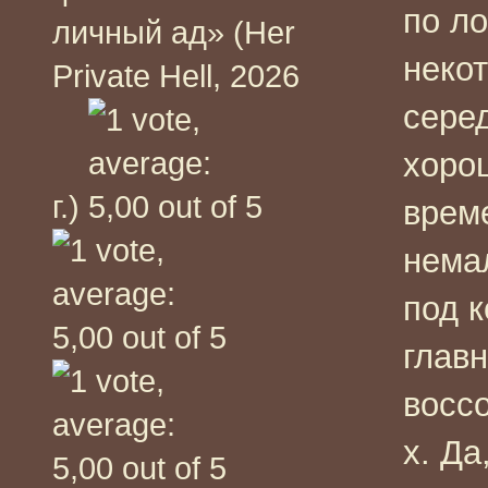
по ло
личный ад» (Her
неко
Private Hell, 2026
сере
хоро
г.)
врем
немал
под к
глав
восс
х. Да