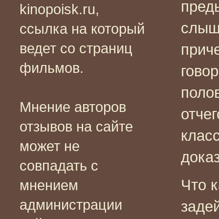
пред
kinopoisk.ru,
слыша
ссылка на который
ведет со страниц
прич
фильмов.
говор
поло
Мнение авторов
отчег
отзывов на сайте
клас
может не
дока
совпадать с
Что к
мнением
администрации
заде