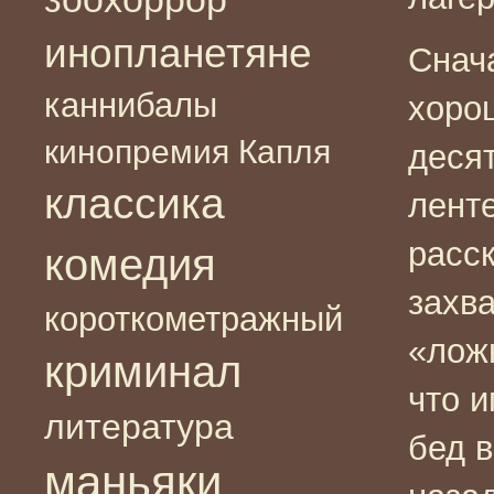
инопланетяне
Снач
каннибалы
хоро
кинопремия Капля
десят
классика
лент
расс
комедия
захв
короткометражный
«лож
криминал
что 
литература
бед в
маньяки