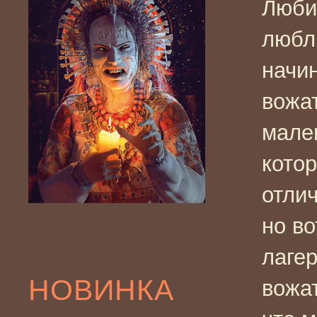
Любит
люблю
начи
вожа
мале
кото
отлич
но во
лаге
НОВИНКА
вожат