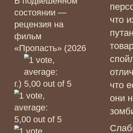
В подвешенном
перс
состоянии —
что 
рецензия на
пута
фильм
това
«Пропасть» (2026
спойл
отлич
г.)
что е
они 
зомби
Слаб