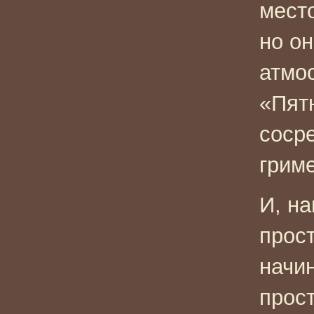
мест
но он
атмо
«Пят
соср
гриме
И, на
прост
начин
прост