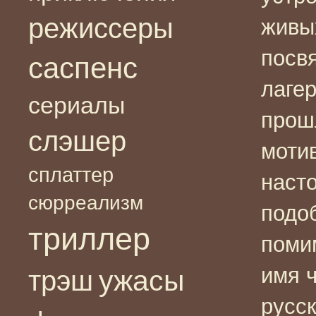
режиссеры
живых
посв
саспенс
лаге
сериалы
прош
слэшер
моти
сплаттер
наст
сюрреализм
подо
триллер
поми
имя ч
ужасы
трэш
русск