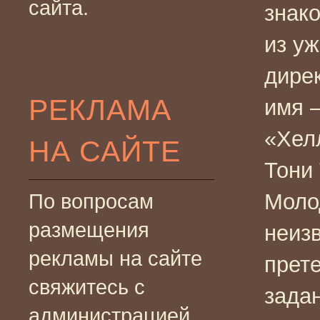
сайта.
знак
из уж
дире
РЕКЛАМА
имя 
«Хелл
НА САЙТЕ
Тони 
Моло
По вопросам
размещения
неизв
рекламы на сайте
прете
свяжитесь с
задан
администрацией.