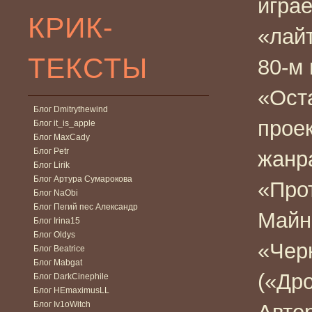
игра
КРИК-
«лай
ТЕКСТЫ
80-м
«Ост
Блог Dmitrythewind
прое
Блог it_is_apple
Блог MaxCady
Блог Petr
жанра
Блог Lirik
Блог Артура Сумарокова
«Прот
Блог NaObi
Блог Пегий пес Александр
Майне
Блог Irina15
Блог Oldys
«Чер
Блог Beatrice
Блог Mabgat
(«Дро
Блог DarkCinephile
Блог HEmaximusLL
Блог Iv1oWitch