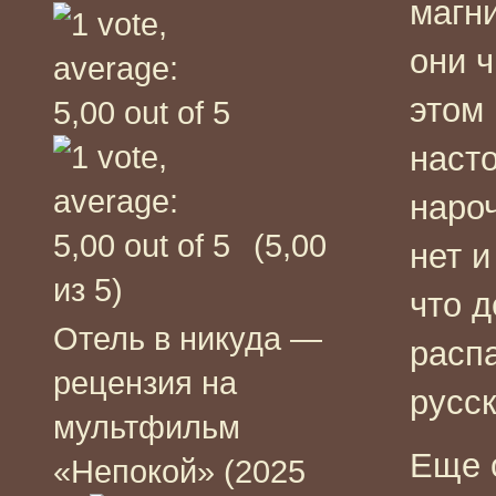
магни
они 
этом 
наст
нароч
(5,00
нет и
из 5)
что 
Отель в никуда —
расп
рецензия на
русс
мультфильм
Еще 
«Непокой» (2025