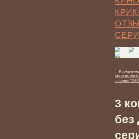
КИНО
КРИК
ОТЗ
СЕР
←
К сожалению
отзыв на мист
спящих» (2017 
3 к
без
сер