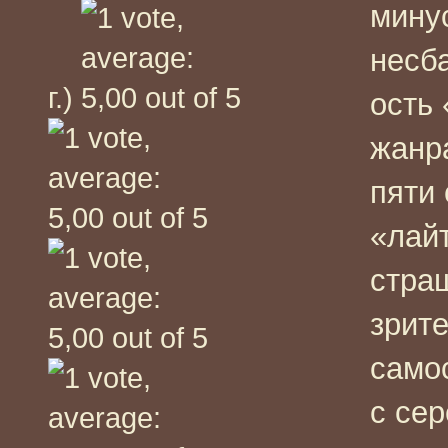
мину
несб
г.)
ость
жанр
пяти
«лайт
стра
зрит
самос
с се