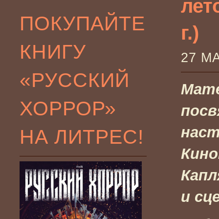
лет
ПОКУПАЙТЕ
г.)
КНИГУ
27 М
«РУССКИЙ
Мат
ХОРРОР»
пос
наст
НА ЛИТРЕС!
Кино
Капл
и сц