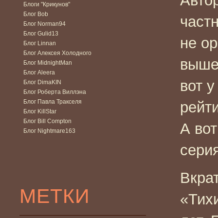
Автор
Блоги "Крикунов"
Блог Bob
частн
Блог Norman94
Блог Gulid13
не о
Блог Linnan
Блог Алексея Холодного
выше
Блог MidnightMan
Блог Aleera
вот 
Блог DimaKIN
Блог Роберта Виллэна
Блог Павла Тракселя
рейти
Блог KillStar
Блог Bill Compton
А во
Блог Nightmare163
серия
Вкра
МЕТКИ
«Тих