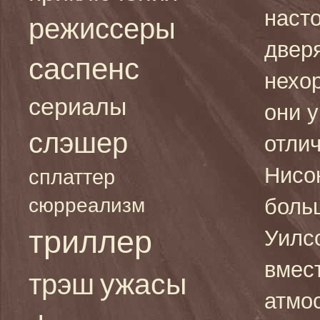
наст
режиссеры
двер
саспенс
нехо
сериалы
они у
слэшер
отли
Нисон
сплаттер
сюрреализм
боль
триллер
Уилс
вмес
ужасы
трэш
атмо