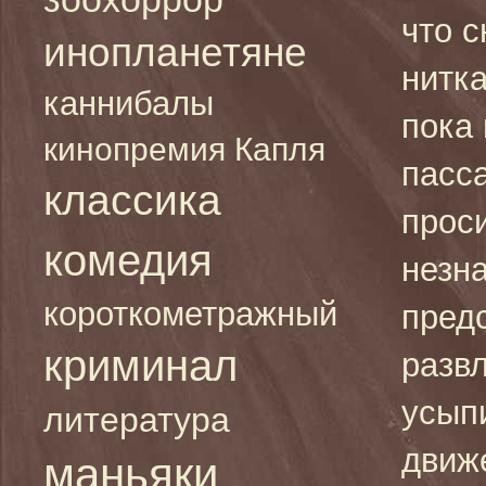
что 
инопланетяне
нитка
каннибалы
пока
кинопремия Капля
пасс
классика
проси
комедия
незн
короткометражный
предс
криминал
разв
усып
литература
движ
маньяки