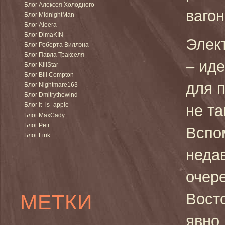
Блог Алексея Холодного
ваго
Блог MidnightMan
Блог Aleera
Блог DimaKIN
Элект
Блог Роберта Виллэна
Блог Павла Тракселя
– ид
Блог KillStar
Блог Bill Compton
для 
Блог Nightmare163
Блог Dmitrythewind
Блог it_is_apple
не та
Блог MaxCady
Блог Petr
Вспо
Блог Lirik
неда
очер
МЕТКИ
Вост
явно