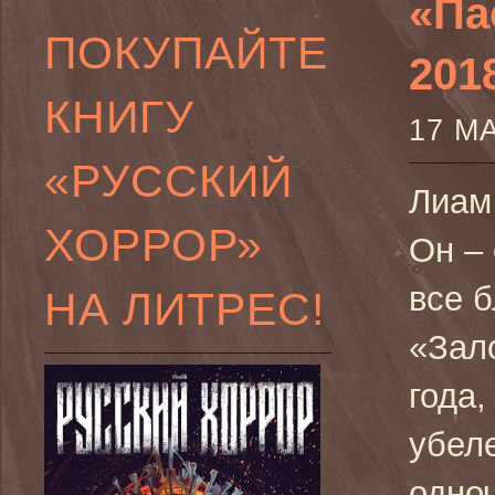
«Па
ПОКУПАЙТЕ
2018
КНИГУ
17 М
«РУССКИЙ
Лиам
ХОРРОР»
Он – 
все 
НА ЛИТРЕС!
«Зал
года,
убел
одно