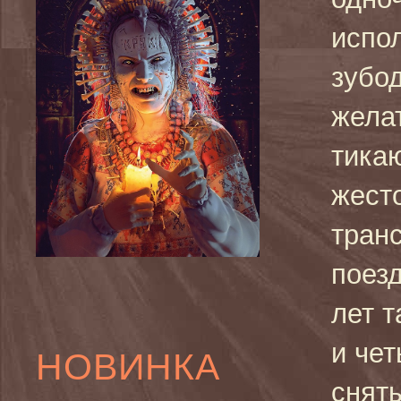
испо
зубо
жела
тика
жест
транс
поез
лет 
и чет
НОВИНКА
снят