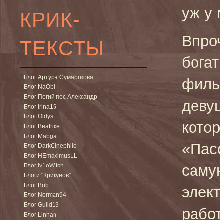
уж у 
КРИК-
Впро
ТЕКСТЫ
бога
Блог Артура Сумарокова
филь
Блог NaObi
Блог Пегий пес Александр
девуш
Блог Irina15
Блог Oldys
котор
Блог Beatrice
Блог Mabgat
«Пас
Блог DarkCinephile
Блог HEmaximusLL
Блог Iv1oWitch
саму
Блоги "Крикунов"
Блог Bob
элект
Блог Norman94
Блог Gulid13
работ
Блог Linnan