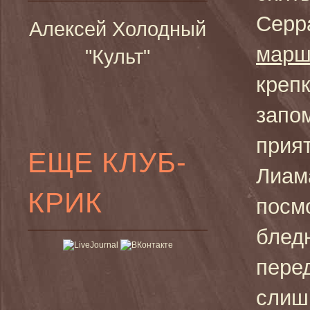
Серр
Алексей Холодный
марш
"Культ"
крепк
запо
прият
ЕЩЕ КЛУБ-
Лиам
КРИК
посмо
бледн
пере
слишк