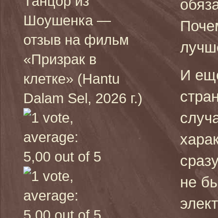
Танцор из
обяз
Шоушенка —
Поче
отзыв на фильм
лучш
«Призрак в
И еще
клетке» (Hantu
стра
Dalam Sel, 2026 г.)
случ
хара
сраз
не бы
элек