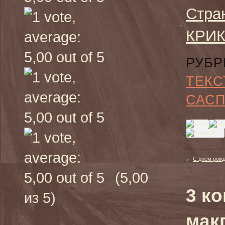
Стра
КРИК
РУБР
ТЕКС
САС
←
С днём рожд
(5,00
3 к
из 5)
мак