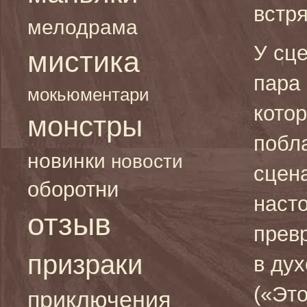
встря
мелодрама
У сц
мистика
пара
мокьюментари
кото
монстры
побл
новинки
новости
сцена
оборотни
наст
отзыв
прев
призраки
в ду
(«Это
приключения