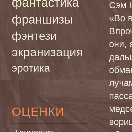
фантастика
Сэм 
франшизы
«Во 
Впро
фэнтези
они, 
экранизация
даль
эротика
обма
луча
пасс
медс
ОЦЕНКИ
вориш