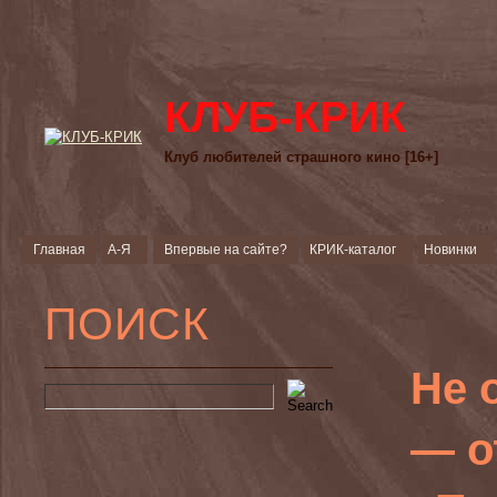
КЛУБ-КРИК
Клуб любителей страшного кино [16+]
Главная
А-Я
Впервые на сайте?
КРИК-каталог
Новинки
ПОИСК
Не 
— о