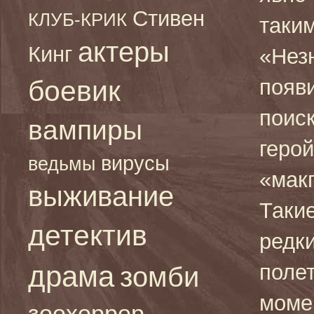
Стивен
КЛУБ-КРИК
таким
актеры
Кинг
«Нез
боевик
появи
поис
вампиры
геро
вирусы
ведьмы
«мак
выживание
Таки
детектив
редк
драма
полет
зомби
моме
зоохоррор