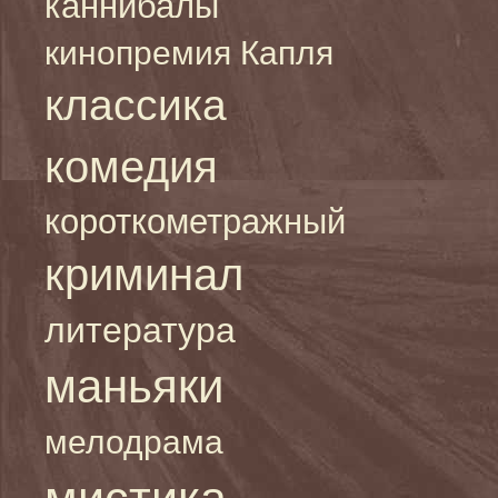
каннибалы
кинопремия Капля
классика
комедия
короткометражный
криминал
литература
маньяки
мелодрама
мистика