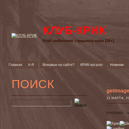
КЛУБ-КРИК
Клуб любителей страшного кино [16+]
Главная
А-Я
Впервые на сайте?
КРИК-каталог
Новинки
ПОИСК
getImag
11 МАРТА,
РУБРИКА: 