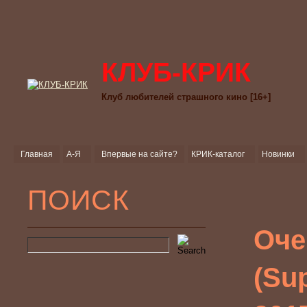
КЛУБ-КРИК
Клуб любителей страшного кино [16+]
Главная
А-Я
Впервые на сайте?
КРИК-каталог
Новинки
ПОИСК
Оче
(Su