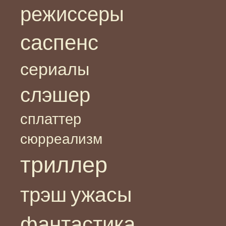
режиссеры
саспенс
сериалы
слэшер
сплаттер
сюрреализм
триллер
ужасы
трэш
фантастика