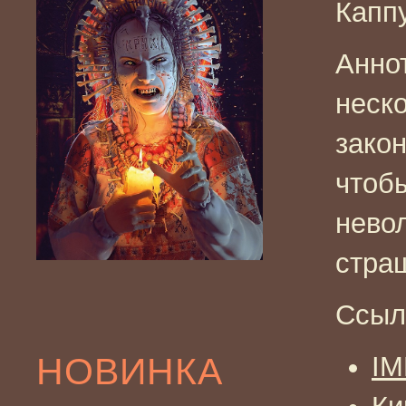
Капп
Анно
неск
закон
чтоб
нево
стра
Ссыл
НОВИНКА
I