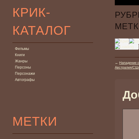
КРИК-
РУБР
МЕТК
КАТАЛОГ
Фильмы
Книги
Жанры
←
Нападение са
Персоны
Австралия/США
Персонажи
Автографы
До
МЕТКИ