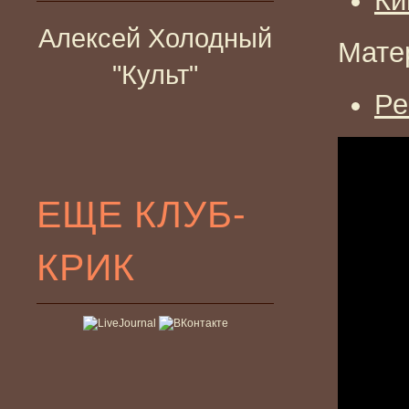
Ки
Алексей Холодный
Мате
"Культ"
Ре
ЕЩЕ КЛУБ-
КРИК