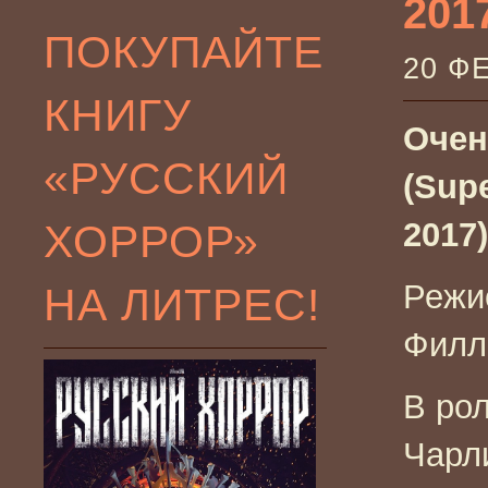
201
ПОКУПАЙТЕ
20 Ф
КНИГУ
Очен
«РУССКИЙ
(Sup
ХОРРОР»
2017)
Режи
НА ЛИТРЕС!
Филл
В ро
Чарл