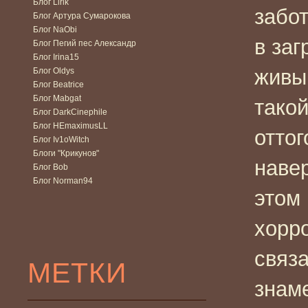
Блог Lirik
забот
Блог Артура Сумарокова
Блог NaObi
в заг
Блог Пегий пес Александр
Блог Irina15
живы,
Блог Oldys
Блог Beatrice
Блог Mabgat
тако
Блог DarkCinephile
Блог HEmaximusLL
оттог
Блог Iv1oWitch
Блоги "Крикунов"
навер
Блог Bob
Блог Norman94
этом
хорр
связа
МЕТКИ
знам