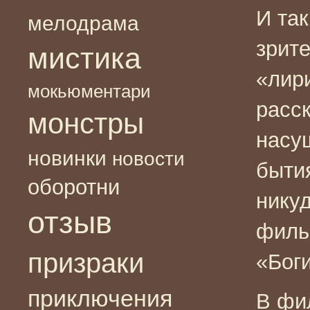
И так
мелодрама
зрит
мистика
«лири
мокьюментари
расс
монстры
насу
новинки
новости
быти
оборотни
никуд
отзыв
филь
призраки
«Боги
приключения
В фи