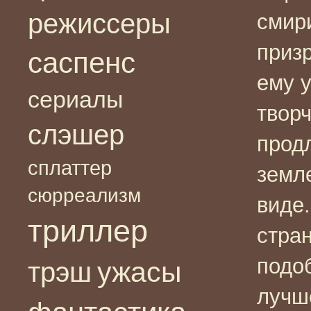
режиссеры
смири
призр
саспенс
ему у
сериалы
творч
слэшер
прод
сплаттер
земле
сюрреализм
виде
триллер
стран
подо
ужасы
трэш
лучше