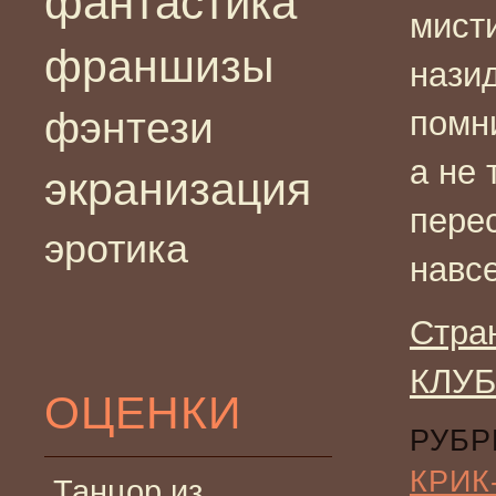
фантастика
мисти
франшизы
нази
фэнтези
помни
а не 
экранизация
пере
эротика
навсе
Стра
КЛУБ
ОЦЕНКИ
РУБР
КРИК
Танцор из