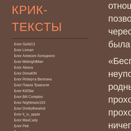
отнош
КРИК-
позв
ТЕКСТЫ
чере
была
Блог Gulid13
Блог Linnan
Блог Алексея Холодного
«Бес
Блог MidnightMan
Блог Aleera
неупо
Блог DimaKIN
Блог Роберта Виллэна
родн
Блог Павла Тракселя
Блог KillStar
прохо
Блог Bill Compton
Блог Nightmare163
Блог Dmitrythewind
прохо
Блог it_is_apple
Блог MaxCady
ниче
Блог Petr