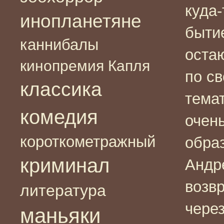
куда
инопланетяне
быти
каннибалы
оста
кинопремия Капля
по с
классика
тема
комедия
очень
короткометражный
обра
криминал
Андре
возвр
литература
чере
маньяки