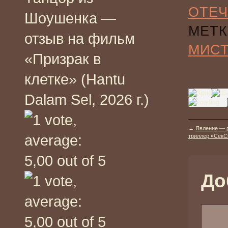
ОТЕЧ
Шоушенка —
МЕТК
отзыв на фильм
МИС
«Призрак в
клетке» (Hantu
Dalam Sel, 2026 г.)
←
Явление — р
триллер «СекСк
До