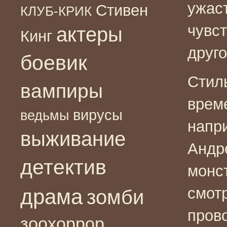
ужас
Стивен
КЛУБ-КРИК
чувст
актеры
Кинг
друго
боевик
Стил
вампиры
врем
вирусы
ведьмы
напри
выживание
Андр
детектив
монст
смот
драма
зомби
пров
зоохоррор