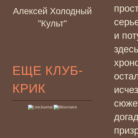
прос
Алексей Холодный
серье
"Культ"
и пот
здесь
хрон
ЕЩЕ КЛУБ-
оста
КРИК
исчез
сюжет
догад
призр