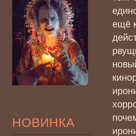
един
ещё к
дейс
рвущи
новы
кино
ирон
хорр
поче
НОВИНКА
ирон