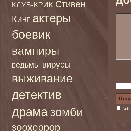
До
Стивен
КЛУБ-КРИК
актеры
Кинг
боевик
вампиры
вирусы
ведьмы
выживание
детектив
драма
зомби
Noti
зоохоррор