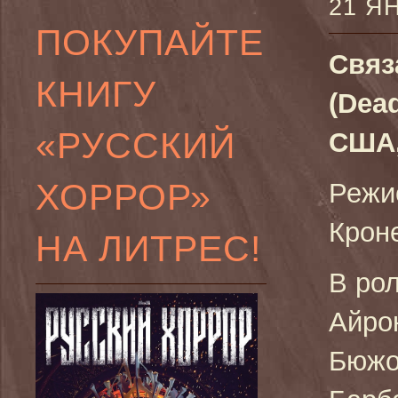
21 Я
ПОКУПАЙТЕ
Связ
КНИГУ
(Dea
«РУССКИЙ
США,
ХОРРОР»
Режи
Крон
НА ЛИТРЕС!
В ро
Айро
Бюжо