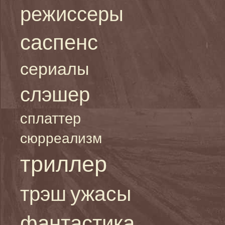
режиссеры
саспенс
сериалы
слэшер
сплаттер
сюрреализм
триллер
ужасы
трэш
фантастика