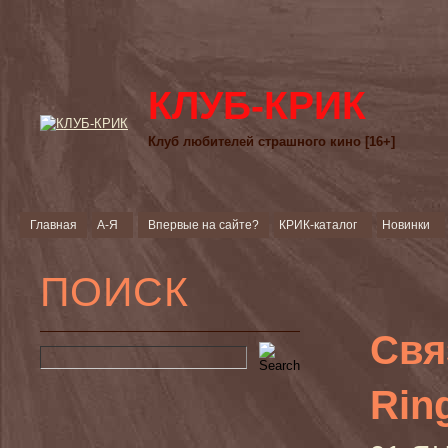
КЛУБ-КРИК
Клуб любителей страшного кино [16+]
Главная
А-Я
Впервые на сайте?
КРИК-каталог
Новинки
ПОИСК
Свя
Rin