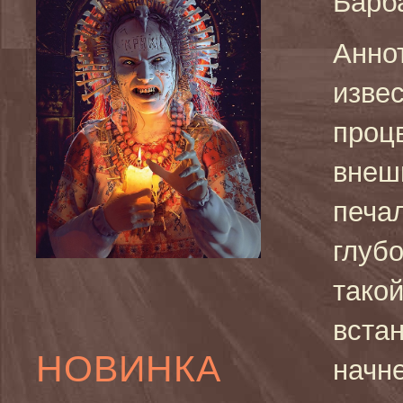
Барб
Анно
изве
проц
внеш
печал
глубо
такой
встан
НОВИНКА
начн