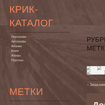
КРИК-
КАТАЛОГ
Персонажи
РУБР
Автографы
Фильмы
МЕТК
Книги
Жанры
Персоны
←
Третья план
МЕТКИ