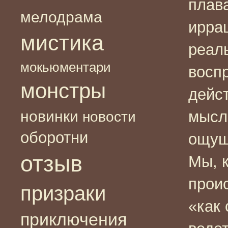
плав
мелодрама
ирра
мистика
реал
мокьюментари
воспр
монстры
дейс
новинки
мысл
новости
оборотни
ощущ
отзыв
Мы, к
прои
призраки
«как
приключения