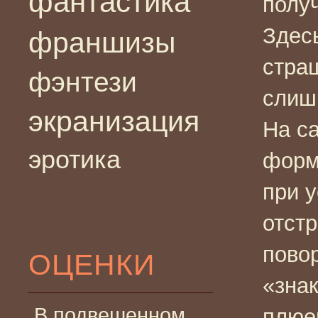
фантастика
полу
Здесь
франшизы
стра
фэнтези
слиш
экранизация
На с
эротика
форм
при 
отст
пово
ОЦЕНКИ
«знак
В подвешенном
плюе