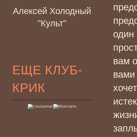
пред
Алексей Холодный
пред
"Культ"
один
прост
вам о
ЕЩЕ КЛУБ-
вами
КРИК
хоче
исте
жизн
запл