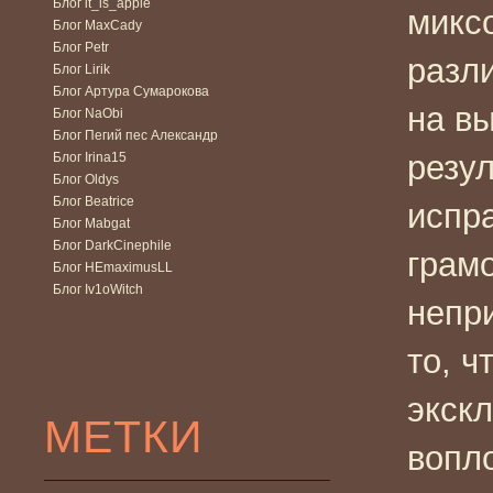
Блог it_is_apple
микс
Блог MaxCady
Блог Petr
разл
Блог Lirik
Блог Артура Сумарокова
на в
Блог NaObi
Блог Пегий пес Александр
резул
Блог Irina15
Блог Oldys
Блог Beatrice
испра
Блог Mabgat
Блог DarkCinephile
грамо
Блог HEmaximusLL
Блог Iv1oWitch
непр
то, ч
экск
МЕТКИ
вопл