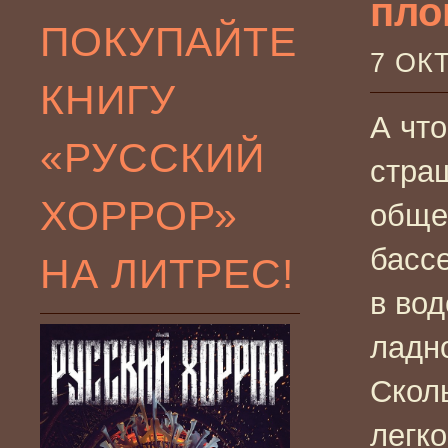
пло
ПОКУПАЙТЕ
7 ОК
КНИГУ
А чт
«РУССКИЙ
стра
ХОРРОР»
обще
басс
НА ЛИТРЕС!
в вод
ладно
Скол
легко