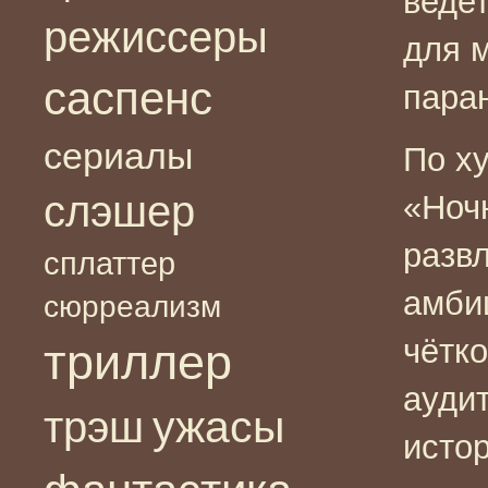
ведет
режиссеры
для 
саспенс
пара
сериалы
По х
слэшер
«Ноч
разв
сплаттер
амби
сюрреализм
чётк
триллер
ауди
ужасы
трэш
истор