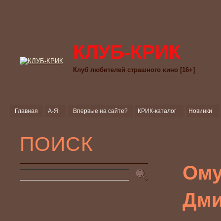
КЛУБ-КРИК
Клуб любителей страшного кино [16+]
Главная
А-Я
Впервые на сайте?
КРИК-каталог
Новинки
ПОИСК
Ому
Дми