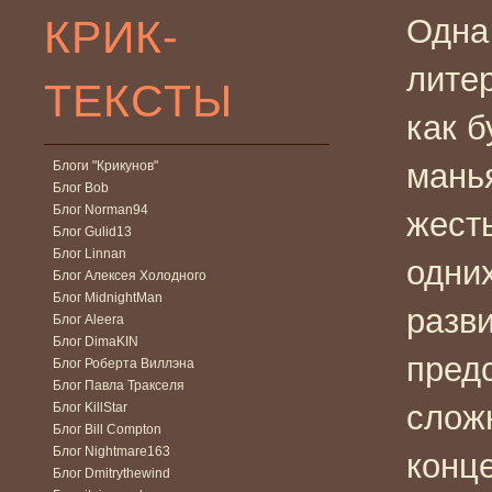
КРИК-
Одна
литер
ТЕКСТЫ
как б
манья
Блоги "Крикунов"
Блог Bob
Блог Norman94
жест
Блог Gulid13
Блог Linnan
одних
Блог Алексея Холодного
Блог MidnightMan
разв
Блог Aleera
Блог DimaKIN
пред
Блог Роберта Виллэна
Блог Павла Тракселя
слож
Блог KillStar
Блог Bill Compton
Блог Nightmare163
конц
Блог Dmitrythewind