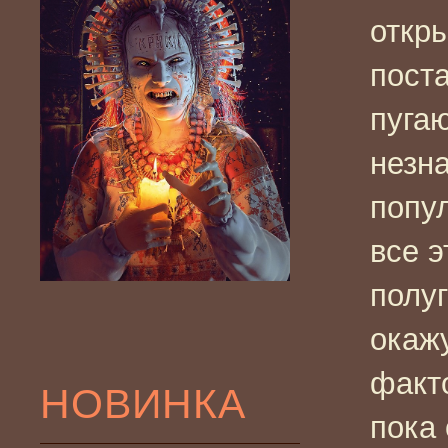
откры
пост
пуга
незн
попул
все 
полу
окажу
факто
НОВИНКА
пока 