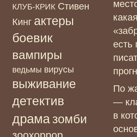
мест
Стивен
КЛУБ-КРИК
кака
актеры
Кинг
«заб
боевик
есть 
вампиры
писа
вирусы
ведьмы
прог
выживание
По ж
детектив
— кл
в ко
драма
зомби
основ
зоохоррор