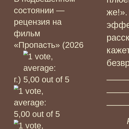
состоянии —
же!».
рецензия на
эффе
фильм
расск
«Пропасть» (2026
каже
безвр
——
г.)
——
——