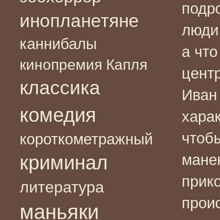
подр
инопланетяне
люди
каннибалы
а что
кинопремия Капля
цент
классика
Иван
комедия
харак
чтоб
короткометражный
мане
криминал
прико
литература
прои
маньяки