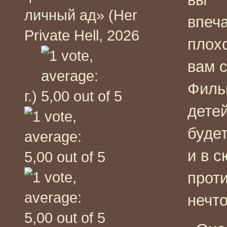
личный ад» (Her
впеч
Private Hell, 2026
плохо
вам с
Филь
г.)
дете
будет
и в 
прот
нечт