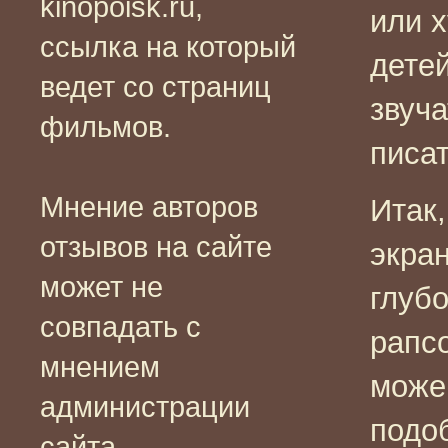
kinopoisk.ru,
или 
ссылка на который
дете
ведет со страниц
звуча
фильмов.
писа
Мнение авторов
Итак,
отзывов на сайте
экра
может не
глуб
совпадать с
рапс
мнением
можем
администрации
подо
сайта.