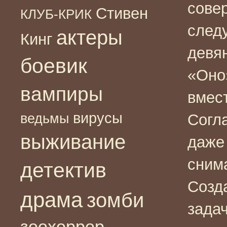
сове
Стивен
КЛУБ-КРИК
следу
актеры
Кинг
девя
боевик
«Оно
вампиры
вмес
вирусы
ведьмы
Согл
выживание
даже
сним
детектив
Созд
драма
зомби
задач
зоохоррор