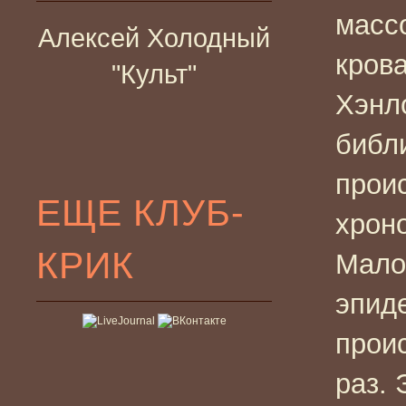
масс
Алексей Холодный
кров
"Культ"
Хэнл
библ
прои
ЕЩЕ КЛУБ-
хрон
КРИК
Мало 
эпид
проис
раз. 