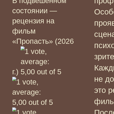
проф
В подвешенном
состоянии —
Особ
рецензия на
проя
фильм
сцен
«Пропасть» (2026
психо
зрите
Кажд
г.)
не до
это р
филь
После