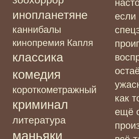
наст
инопланетяне
если
каннибалы
спец
кинопремия Капля
проиг
классика
восп
оста
комедия
ужас
короткометражный
как т
криминал
ещё о
литература
прои
маньяки