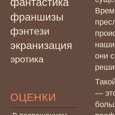
фантастика
Время
франшизы
пресл
фэнтези
прои
экранизация
наши
они 
эротика
решит
Тако
— эт
ОЦЕНКИ
боль