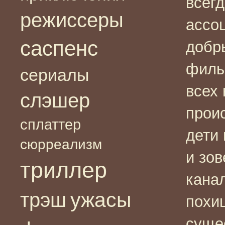
всег
режиссеры
ассо
саспенс
добр
филь
сериалы
всех 
слэшер
прои
сплаттер
дети
сюрреализм
и зов
триллер
канал
ужасы
трэш
похи
сущес