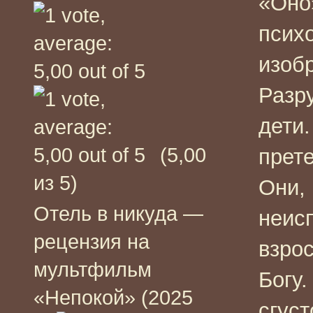
«Оно
псих
изоб
Разр
дети.
(5,00
прет
из 5)
Они,
Отель в никуда —
неис
рецензия на
взро
мультфильм
Богу
«Непокой» (2025
сгуст