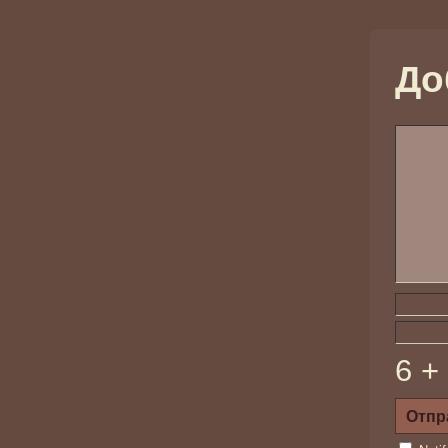
До
6 +