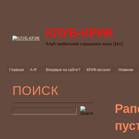
КЛУБ-КРИК
Клуб любителей страшного кино [16+]
Главная
А-Я
Впервые на сайте?
КРИК-каталог
Новинки
ПОИСК
Рап
пус