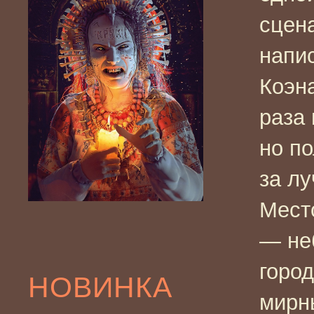
сцена
напис
Коэн
раза
но п
за л
Мест
— не
город
НОВИНКА
мирн