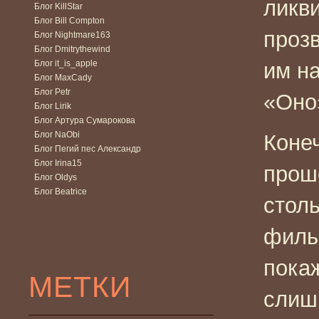
ликви
Блог KillStar
Блог Bill Compton
проз
Блог Nightmare163
Блог Dmitrythewind
Блог it_is_apple
им на
Блог MaxCady
Блог Petr
«Оно
Блог Lirik
Блог Артура Сумарокова
Блог NaObi
Конеч
Блог Пегий пес Александр
Блог Irina15
прош
Блог Oldys
Блог Beatrice
столь
филь
пока
МЕТКИ
слиш