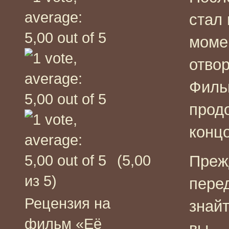
стал
моме
отво
Филь
продо
концо
(5,00
Преж
из 5)
пере
Рецензия на
знайт
фильм «Её
вы