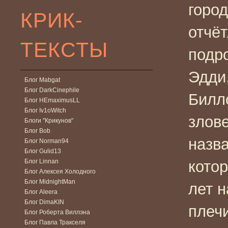
город
КРИК-
отчёт
ТЕКСТЫ
подр
Эдди
Блог Mabgat
Блог DarkCinephile
Билл
Блог HEmaximusLL
Блог Iv1oWitch
злов
Блоги "Крикунов"
Блог Bob
назва
Блог Norman94
Блог Gulid13
Блог Linnan
котор
Блог Алексея Холодного
Блог MidnightMan
лет н
Блог Aleera
Блог DimaKIN
плечи
Блог Роберта Виллэна
Блог Павла Тракселя