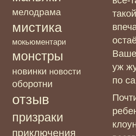
всё-т
мелодрама
тако
мистика
впеча
остаё
мокьюментари
Ваше
монстры
уж ж
новинки
новости
по с
оборотни
отзыв
Почт
ребе
призраки
клоун
приключения