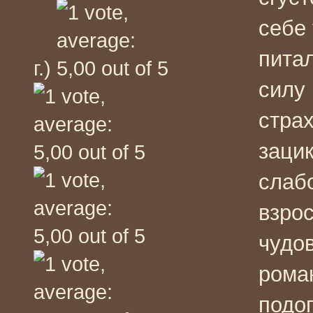
себе 
пита
г.)
силу
стра
заци
слаб
взро
чудов
рома
подо