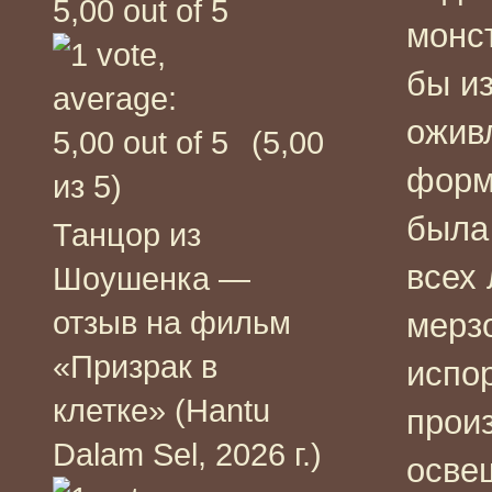
монст
бы из
ожив
(5,00
форму
из 5)
была
Танцор из
всех 
Шоушенка —
отзыв на фильм
мерз
«Призрак в
испор
клетке» (Hantu
прои
Dalam Sel, 2026 г.)
осве