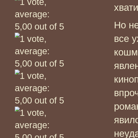
хвати
Но н
все 
кошм
явле
кино
впроч
рома
явило
неуд