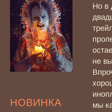
Но в
двад
трей
прол
остае
не в
Впро
хорош
иноп
НОВИНКА
мы ка