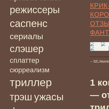
КРИК
режиссеры
КОР
саспенс
ОТЗ
ФАНТ
сериалы
слэшер
сплаттер
←
RIP: Джордж
сюрреализм
триллер
1 к
— о
ужасы
трэш
три