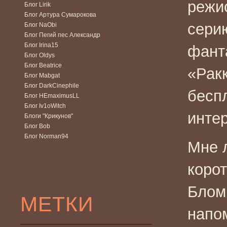
режи
Блог Lirik
Блог Артура Сумарокова
сери
Блог NaObi
Блог Пегий пес Александр
Блог Irina15
фант
Блог Oldys
Блог Beatrice
«Ракк
Блог Mabgat
Блог DarkCinephile
бесп
Блог HEmaximusLL
Блог Iv1oWitch
интер
Блоги "Крикунов"
Блог Bob
Блог Norman94
Мне 
коро
Блом
МЕТКИ
напо