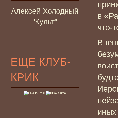
прин
Алексей Холодный
в «Р
"Культ"
что-т
Внеш
безу
ЕЩЕ КЛУБ-
воис
КРИК
будт
Иеро
пейз
иных