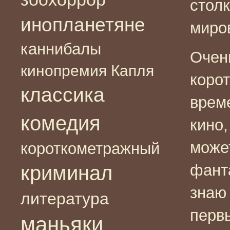
стол
инопланетяне
миро
каннибалы
Очень
кинопремия Капля
коро
классика
врем
комедия
кино,
може
короткометражный
фанта
криминал
знаю 
литература
перв
маньяки