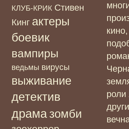
мног
Стивен
КЛУБ-КРИК
прои
актеры
Кинг
кино
боевик
подо
вампиры
рома
вирусы
ведьмы
Черн
выживание
земл
роли
детектив
друг
драма
зомби
вечн
зоохоррор