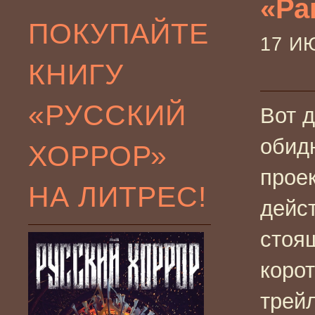
«Рак
ПОКУПАЙТЕ
17 И
КНИГУ
«РУССКИЙ
Вот д
обид
ХОРРОР»
прое
НА ЛИТРЕС!
дейс
стоя
коро
трейл