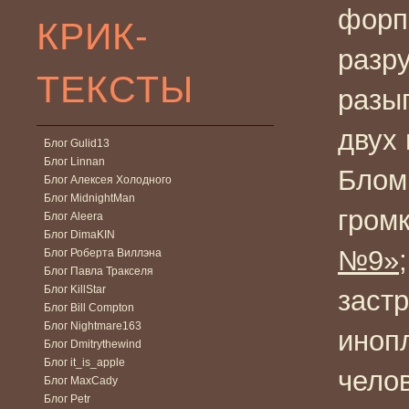
форп
КРИК-
разр
ТЕКСТЫ
разы
двух
Блог Gulid13
Блог Linnan
Блом
Блог Алексея Холодного
Блог MidnightMan
гром
Блог Aleera
Блог DimaKIN
№9»
Блог Роберта Виллэна
Блог Павла Тракселя
Блог KillStar
заст
Блог Bill Compton
Блог Nightmare163
иноп
Блог Dmitrythewind
Блог it_is_apple
чело
Блог MaxCady
Блог Petr