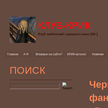
КЛУБ-КРИК
Клуб любителей страшного кино [16+]
Главная
А-Я
Впервые на сайте?
КРИК-каталог
Новинки
ПОИСК
Чер
фан