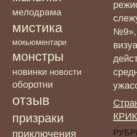
режис
мелодрама
слеж
мистика
№9»,
мокьюментари
визу
монстры
дейс
новинки
сред
новости
оборотни
ужас
отзыв
Стра
КРИК
призраки
приключения
РУБР