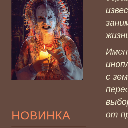
изве
зани
жизни
Имен
иноп
с зе
пере
выбо
НОВИНКА
от п