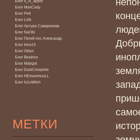
непо
Блог it_is_apple
Блог MaxCady
конц
Блог Petr
Блог Lirik
Блог Артура Сумарокова
люде
Блог NaObi
Блог Пегий пес Александр
Добр
Блог Irina15
Блог Oldys
иноп
Блог Beatrice
Блог Mabgat
земля
Блог DarkCinephile
Блог HEmaximusLL
запа
Блог Iv1oWitch
приш
само
МЕТКИ
исто
земн