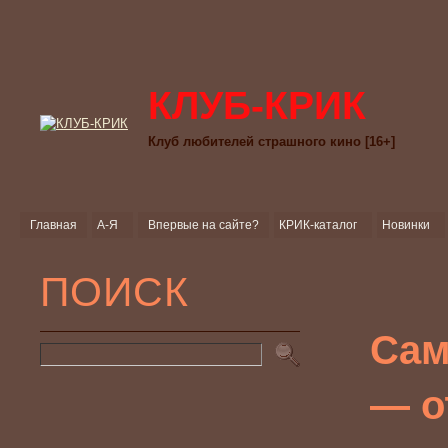
КЛУБ-КРИК
Клуб любителей страшного кино [16+]
Главная
А-Я
Впервые на сайте?
КРИК-каталог
Новинки
ПОИСК
Сам
— о