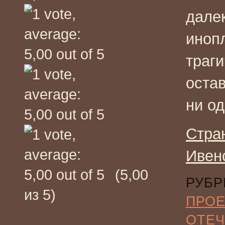
далек
иноп
траг
оста
ни од
Стра
Ивен
(5,00
РУБР
из 5)
ПРО
ОТЕЧ