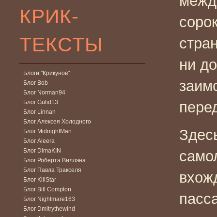
межд
КРИК-
сорок
ТЕКСТЫ
стран
ни д
Блоги "Крикунов"
заим
Блог Bob
Блог Norman94
Блог Gulid13
пере
Блог Linnan
Блог Алексея Холодного
Здес
Блог MidnightMan
Блог Aleera
Блог DimaKIN
самол
Блог Роберта Виллэна
Блог Павла Тракселя
вхож
Блог KillStar
Блог Bill Compton
пасс
Блог Nightmare163
Блог Dmitrythewind