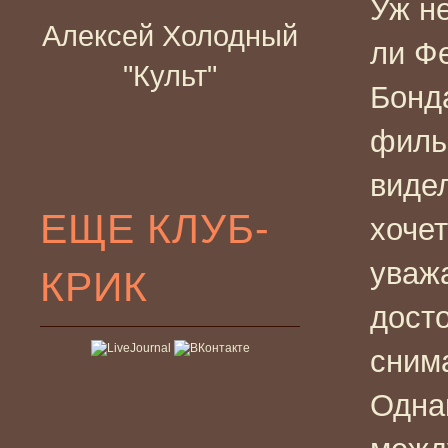
Уж н
Алексей Холодный
ли Ф
"Культ"
Бонд
филь
видел
ЕЩЕ КЛУБ-
хочет
уваж
КРИК
дост
сним
Одна