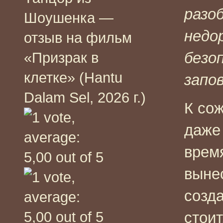
разо
Шоушенка —
недо
отзыв на фильм
безо
«Призрак в
клетке» (Hantu
запо
Dalam Sel, 2026 г.)
К со
даже 
врем
выне
созд
стоит