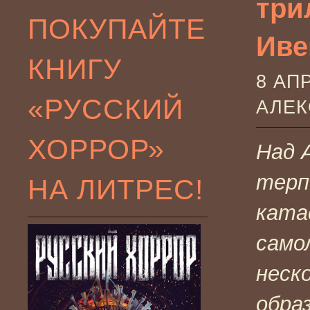
три
ПОКУПАЙТЕ
Ивен
КНИГУ
8 АП
«РУССКИЙ
АЛЕ
ХОРРОР»
Над 
тер
НА ЛИТРЕС!
ката
само
неск
обра