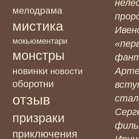
неле
мелодрама
прор
мистика
Ивен
мокьюментари
«пер
монстры
фант
Арте
новинки
новости
оборотни
всту
отзыв
стал
Серг
призраки
филь
приключения