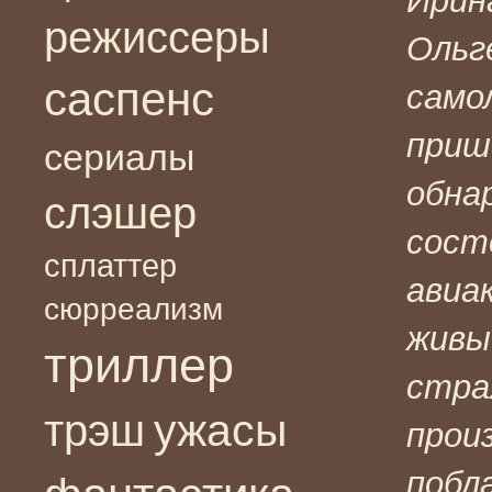
Ирин
режиссеры
Ольг
саспенс
само
приш
сериалы
обна
слэшер
сост
сплаттер
авиа
сюрреализм
живы
триллер
стра
ужасы
трэш
прои
побл