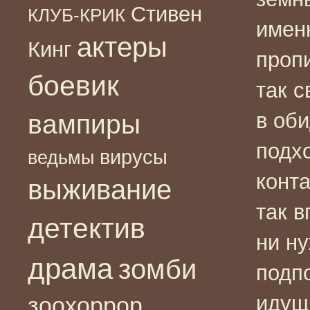
Стивен
КЛУБ-КРИК
имен
актеры
Кинг
проп
боевик
так с
в об
вампиры
подх
вирусы
ведьмы
конт
выживание
так 
детектив
ни н
драма
зомби
подп
идущ
зоохоррор