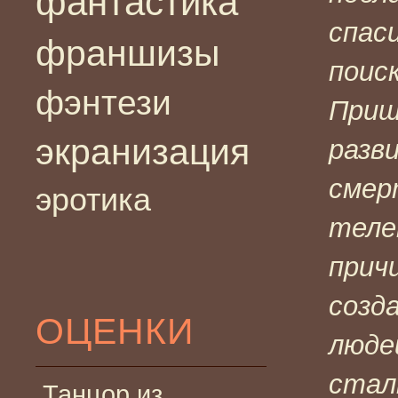
фантастика
спас
франшизы
поис
фэнтези
Приш
экранизация
разв
смер
эротика
теле
прич
созд
ОЦЕНКИ
люде
стал
Танцор из