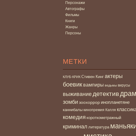
Персонажи
Автографы
Фильмы
Книги
Жанры
Персоны
МЕТКИ
актеры
Стивен Кинг
КЛУБ-КРИК
боевик
вампиры
вирусы
ведьмы
дра
детектив
выживание
зомби
инопланетяне
зоохоррор
классик
каннибалы
кинопремия Капля
комедия
короткометражный
маньяк
криминал
литература
мистика