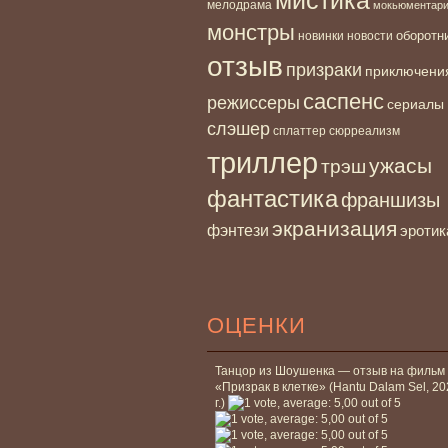
мелодрама
мокьюментар
монстры
новинки
оборотн
новости
отзыв
призраки
приключени
саспенс
режиссеры
сериалы
слэшер
сплаттер
сюрреализм
триллер
ужасы
трэш
фантастика
франшизы
экранизация
фэнтези
эротик
ОЦЕНКИ
Танцор из Шоушенка — отзыв на фильм
«Призрак в клетке» (Hantu Dalam Sel, 2
г.)