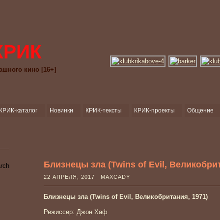
КРИК
ашного кино [16+]
КРИК-каталог
Новинки
КРИК-тексты
КРИК-проекты
Общение
Близнецы зла (Twins of Evil, Великобри
22 АПРЕЛЯ, 2017 MAXCADY
Близнецы зла (Twins of Evil, Великобритания, 1971)
Режиссер: Джон Хаф