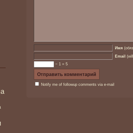
Имя
(обяз
Email
(wil
− 1 = 5
Notify me of followup comments via e-mail
ма
а
и