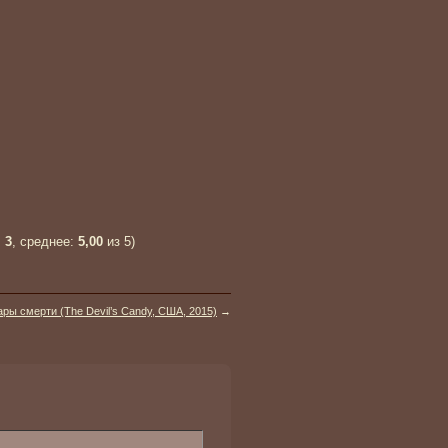
:
3
, среднее:
5,00
из 5)
ары смерти (The Devil’s Candy, США, 2015)
→