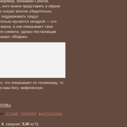
 например, Вениамин Смехов,
 кого можно представить в образе
ее сыграл вполне убедительно.
я поддерживать градус
только мучается загадкой — кто
 маски, и они показывают свои
ля сиквела, однако постановщик
сиквел «Мафии».
, что показывают по телевизору, то
 слава богу, мифическую.
-КРИКе
И:
ОТЗЫВ
,
ТРИЛЛЕР
,
ФАНТАСТИКА
:
4
, среднее:
5,00
из 5)