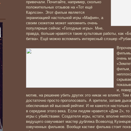
»
привечали. Почитайте, например, сколько
положительных отзывов на «Тот ещё
Карлсон». Этот фильм является
экранизацией настольной игры «Мафия», а
своим сюжетом может напомнить очень
популярные сейчас «Голодные игры». Мне,
правда, больше нравятся такие культовые работы, как «Б
битва». Ещё можно вспомнить интересный слэшер «Рубак
Впрочем
фильмы 
очень м
«Землет
фильм, 
неплохо
скрывае
показыв
и, пове
мотив, на решение убить других это никак не влияет. Те
достаточно просто проголосовать. А зрители, затаив дыхан
обеспечивая ей высокий рейтинг. И не кажется настолько
в середине этого века. Если людям нравится «Дом 2», то
игры с убийствами. Создателя игры, кстати, вполне непл
ведущего озвучивает мастер дубляжа Всеволод Кузнецов, 
озвученных фильмов. Вообще кастинг фильма стоит похва