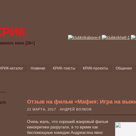
КРИК
ашного кино [16+]
КРИК-каталог
Новинки
КРИК-тексты
КРИК-проекты
Общение
Отзыв на фильм «Мафия: Игра на выжи
22 МАРТА, 2017 АНДРЕЙ ВОЛКОВ
Очень жаль, что хороший жанровый фильм
кинокритики разругали, в то время как
беспомощные комедии Андреасяна явно