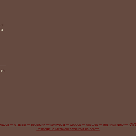
не
та.
йте
жасов — отзывы — рецензии — конкурсы — хоррор — слэшер — новинки кино — КЛУ
Размещено Мегаконсалтингом на бегете