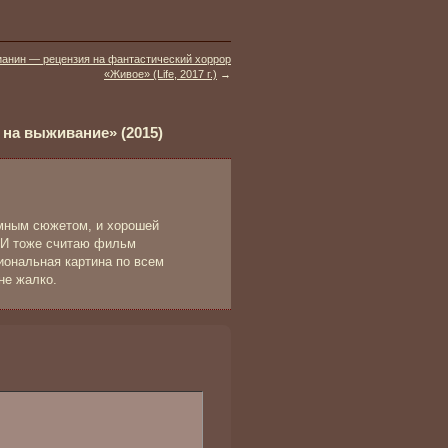
анин — рецензия на фантастический хоррор
«Живое» (Life, 2017 г.)
→
на выживание» (2015)
мным сюжетом, и хорошей
 И тоже считаю фильм
ональная картина по всем
не жалко.