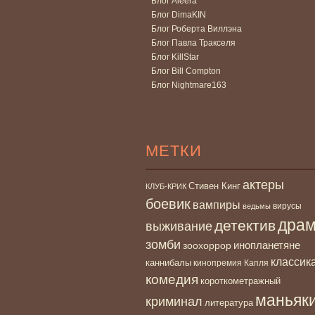
Блог Aleera
Блог DimaKIN
Блог Роберта Виллэна
Блог Павла Тракселя
Блог KillStar
Блог Bill Compton
Блог Nightmare163
МЕТКИ
актеры
Стивен Кинг
КЛУБ-КРИК
боевик
вампиры
вирусы
ведьмы
дра
детектив
выживание
зомби
инопланетяне
зоохоррор
классик
каннибалы
кинопремия Капля
комедия
короткометражный
маньяк
криминал
литература