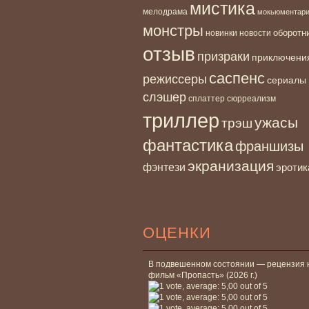
мистика
мелодрама
мокьюментар
монстры
новинки
оборотн
новости
отзыв
призраки
приключени
саспенс
режиссеры
сериалы
слэшер
сплаттер
сюрреализм
триллер
ужасы
трэш
фантастика
франшизы
экранизация
фэнтези
эротик
ОЦЕНКИ
В подвешенном состоянии — рецензия 
фильм «Пропасть» (2026 г.)