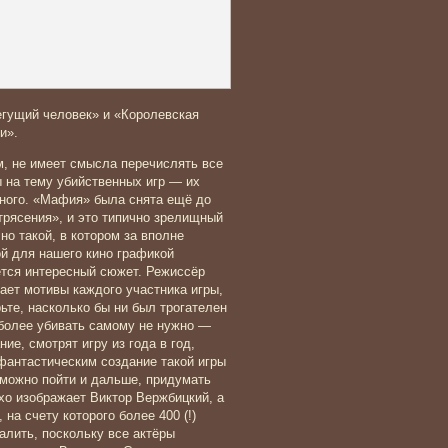
егущий человек» и «Королевская
и».
, не имеет смысла перечислять все
на тему убийственных игр — их
ного. «Мафия» была снята ещё до
рясения», и это типично зрелищный
но такой, в котором за вполне
й для нашего кино графикой
тся интересный сюжет. Режиссёр
ает мотивы каждого участника игры,
рьте, насколько бы ни был трогателен
м более убивать самому не нужно —
ие, смотрят игру из года в год,
 фантастическим создание такой игры
 можно пойти и дальше, придумать
охо изображает Виктор Вержбицкий, а
на счету которого более 400 (!)
лить, поскольку все актёры