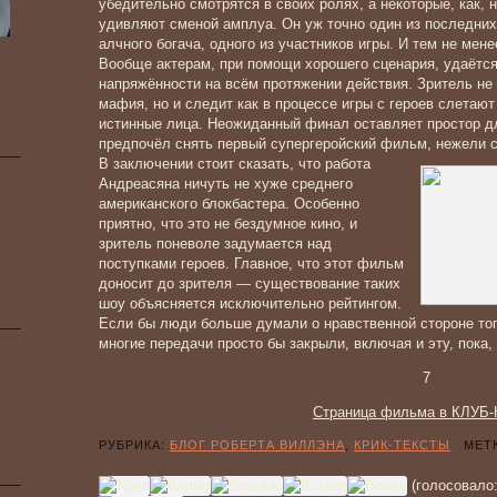
убедительно смотрятся в своих ролях, а некоторые, как,
удивляют сменой амплуа. Он уж точно один из последних,
алчного богача, одного из участников игры. И тем не мен
Вообще актерам, при помощи хорошего сценария, удаётс
напряжённости на всём протяжении действия. Зритель не 
мафия, но и следит как в процессе игры с героев слетают
истинные лица. Неожиданный финал оставляет простор д
предпочёл снять первый супергеройский фильм, нежели 
В заключении стоит сказать, что работа
Андреасяна ничуть не хуже среднего
американского блокбастера. Особенно
приятно, что это не бездумное кино, и
зритель поневоле задумается над
поступками героев. Главное, что этот фильм
доносит до зрителя — существование таких
шоу объясняется исключительно рейтингом.
Если бы люди больше думали о нравственной стороне того
многие передачи просто бы закрыли, включая и эту, пока,
7
Страница фильма в КЛУБ
РУБРИКА:
БЛОГ РОБЕРТА ВИЛЛЭНА
,
КРИК-ТЕКСТЫ
МЕТК
(голосовало