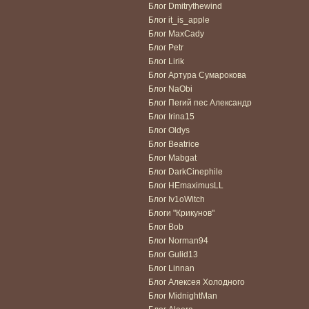
Блог Dmitrythewind
Блог it_is_apple
Блог MaxCady
Блог Petr
Блог Lirik
Блог Артура Сумарокова
Блог NaObi
Блог Пегий пес Александр
Блог Irina15
Блог Oldys
Блог Beatrice
Блог Mabgat
Блог DarkCinephile
Блог HEmaximusLL
Блог Iv1oWitch
Блоги "Крикунов"
Блог Bob
Блог Norman94
Блог Gulid13
Блог Linnan
Блог Алексея Холодного
Блог MidnightMan