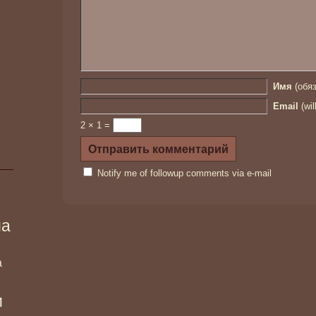
Имя
(обяз
Email
(wil
2 × 1 =
Notify me of followup comments via e-mail
ма
а
и