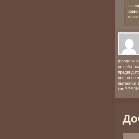
По со
равно
много
(продолжен
нет ибо те
предвидитс
все на соп
пытаются 
как ЗРЕЛИ
До