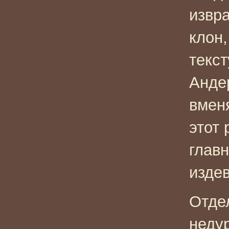
извр
клон,
текст
Анде
вмен
этот 
главн
издев
Отде
неду