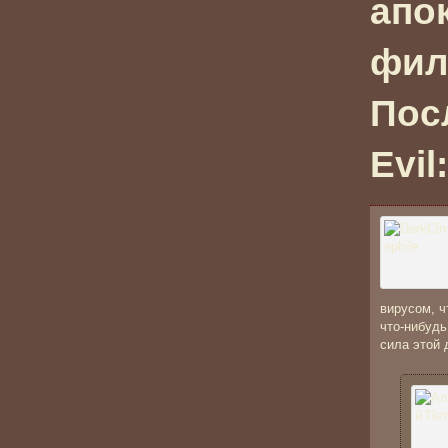
апо
фил
Пос
Evil
вирусом, ч
что-нибудь
сила этой д