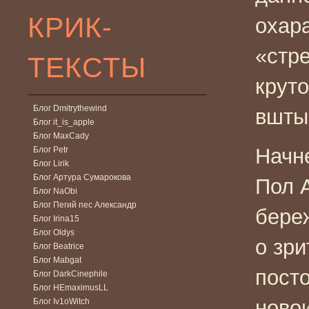
КРИК-
охара
«стре
ТЕКСТЫ
круто
Блог Dmitrythewind
вшты
Блог it_is_apple
Блог MaxCady
Начне
Блог Petr
Блог Lirik
Блог Артура Сумарокова
Пол 
Блог NaObi
Блог Пегий пес Александр
бере
Блог Irina15
Блог Oldys
о зри
Блог Beatrice
Блог Mabgat
посто
Блог DarkCinephile
Блог HEmaximusLL
ново
Блог Iv1oWitch