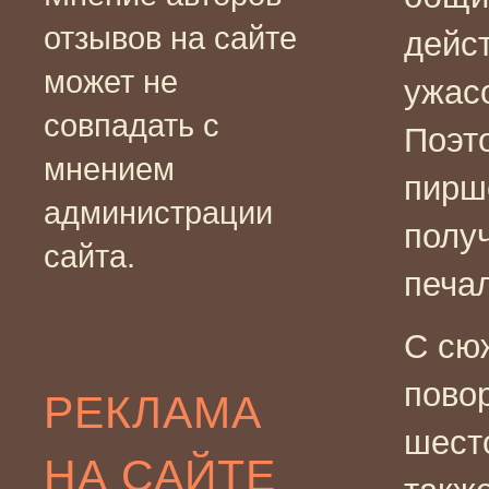
отзывов на сайте
дейст
может не
ужасо
совпадать с
Поэто
мнением
пирш
администрации
полу
сайта.
печа
С сю
пово
РЕКЛАМА
шест
НА САЙТЕ