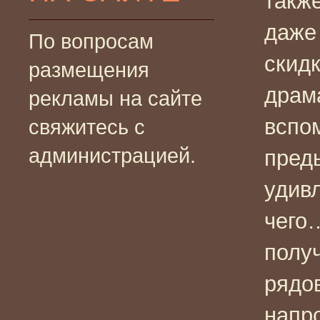
также
даже
По вопросам
скид
размещения
драм
рекламы на сайте
вспом
свяжитесь с
администрацией.
пред
удив
чего
получ
рядо
напро