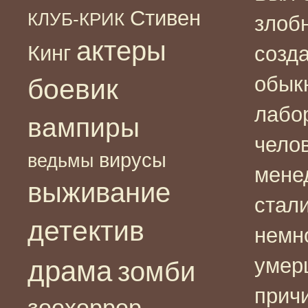
Стивен
КЛУБ-КРИК
злоб
актеры
Кинг
созд
обык
боевик
лабо
вампиры
челов
вирусы
ведьмы
мене
выживание
стали
детектив
немн
умер
драма
зомби
прич
зоохоррор