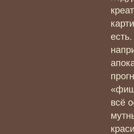
креат
карти
есть.
напр
апок
прог
«фише
всё 
мутн
крас