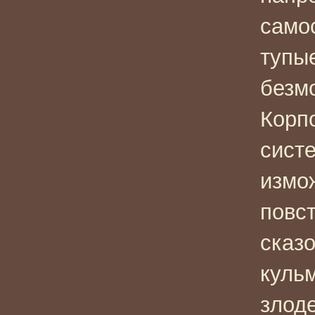
само
тупы
безмо
Корп
сист
измо
повс
сказо
куль
злод