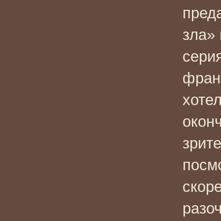
пред
зла»
сери
фран
хоте
оконч
зрит
посм
скоре
разоч