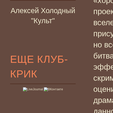
«хор
Алексей Холодный
прое
"Культ"
всел
прис
но вс
битв
ЕЩЕ КЛУБ-
эффе
КРИК
скри
оцен
драм
данно