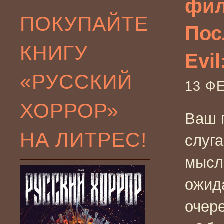
фил
ПОКУПАЙТЕ
Пос
КНИГУ
Evil
«РУССКИЙ
13 Ф
ХОРРОР»
Ваш 
НА ЛИТРЕС!
слуга
мысли
ожид
очер