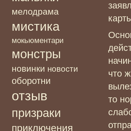
заявл
мелодрама
карты
мистика
Осно
мокьюментари
дейс
монстры
начин
новинки
новости
что 
оборотни
вылез
отзыв
то но
призраки
слаб
отпр
приключения