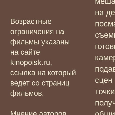
мешан
на де
Возрастные
посм
ограничения на
съем
фильмы указаны
готов
на сайте
камер
kinopoisk.ru,
пода
ссылка на который
сцен 
ведет со страниц
точк
фильмов.
полу
Мнение авторов
общи