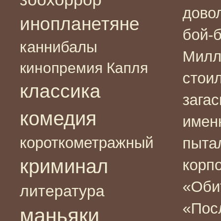
дово
инопланетяне
бой-
каннибалы
Милл
кинопремия Капля
стоил
классика
загас
комедия
имен
короткометражный
пыта
криминал
корп
«Обит
литература
«Пос
маньяки