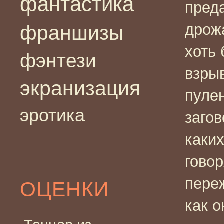
фантастика
пред
дрож
франшизы
хоть 
фэнтези
взры
экранизация
пуле
эротика
заго
каких
говор
переж
ОЦЕНКИ
как о