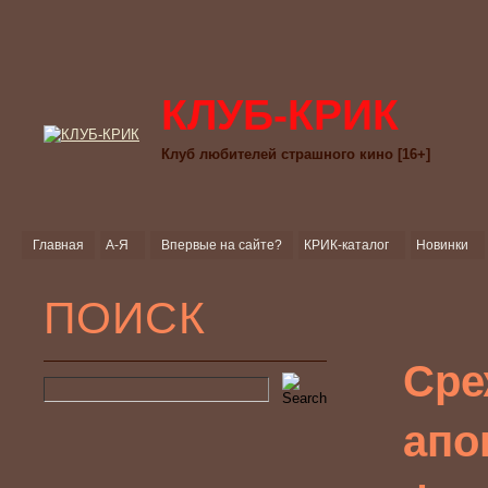
КЛУБ-КРИК
Клуб любителей страшного кино [16+]
Главная
А-Я
Впервые на сайте?
КРИК-каталог
Новинки
ПОИСК
Сре
апо