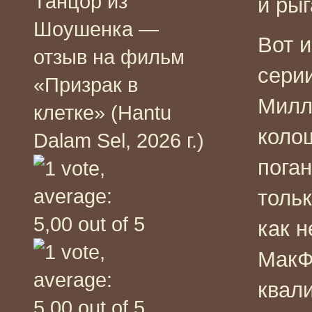
Танцор из
и ры
Шоушенка —
Вот и
отзыв на фильм
серии
«Призрак в
Милл
клетке» (Hantu
коло
Dalam Sel, 2026 г.)
поган
тольк
как н
МакФ
квал