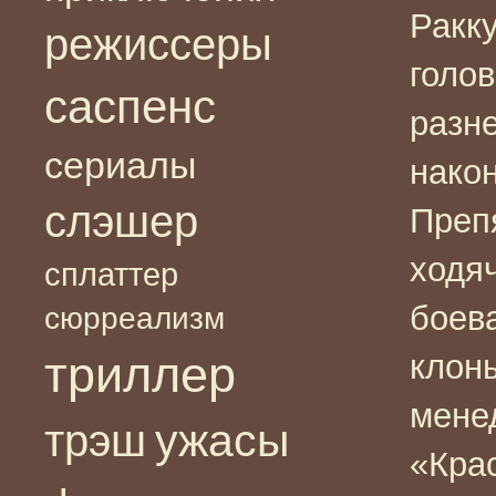
Ракку
режиссеры
голо
саспенс
разне
сериалы
након
слэшер
Преп
ходя
сплаттер
боев
сюрреализм
триллер
клон
мене
ужасы
трэш
«Крас