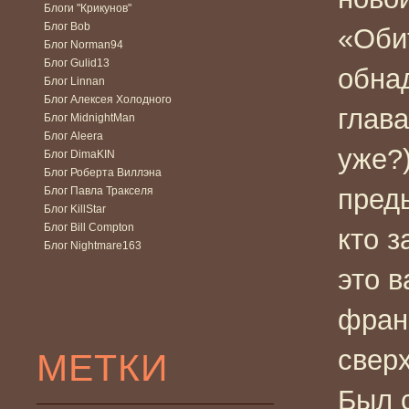
Блоги "Крикунов"
Блог Bob
«Оби
Блог Norman94
Блог Gulid13
обна
Блог Linnan
Блог Алексея Холодного
глава
Блог MidnightMan
Блог Aleera
уже?
Блог DimaKIN
Блог Роберта Виллэна
пред
Блог Павла Тракселя
Блог KillStar
Блог Bill Compton
кто з
Блог Nightmare163
это 
франш
свер
МЕТКИ
Был 