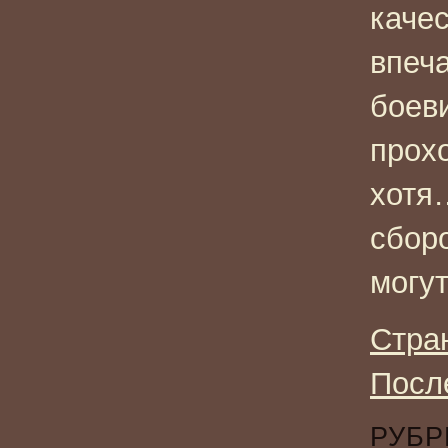
качес
впеч
боев
прохо
хотя
сбор
могут
Стра
Посл
РУБР