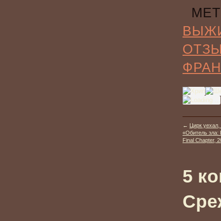
МЕТ
ВЫЖ
ОТЗ
ФРА
←
Цирк уехал,
«Обитель зла: 
Final Chapter, 2
5 к
Сре