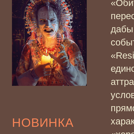
«Оби
пере
дабы
собы
«Resi
един
аттра
услов
прям
НОВИНКА
хара