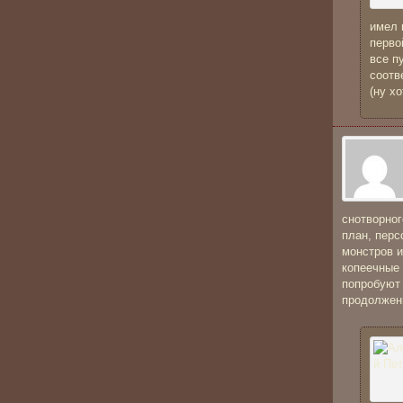
имел 
перво
все п
соотв
(ну х
снотворног
план, перс
монстров и
копеечные 
попробуют 
продолжени