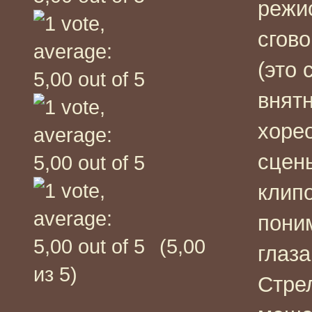
режи
сгов
(это 
внят
хоре
сцен
клип
поним
(5,00
глаза
из 5)
Стре