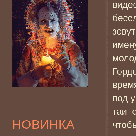
виде
бесс
зовут
имен
моло
Горд
врем
под 
таин
НОВИНКА
чтоб