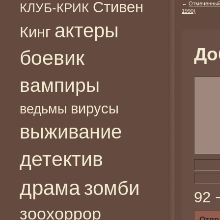
Стивен
КЛУБ-КРИК
←
Отмеченный 
1990)
актеры
Кинг
До
боевик
вампиры
вирусы
ведьмы
выживание
детектив
драма
зомби
92 
зоохоррор