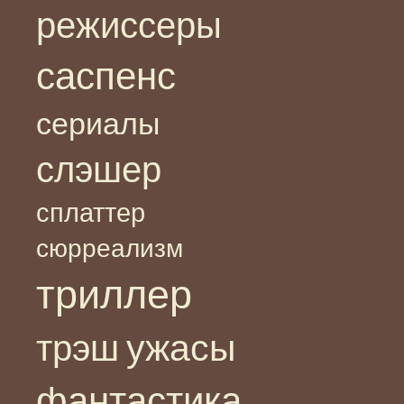
режиссеры
саспенс
сериалы
слэшер
сплаттер
сюрреализм
триллер
ужасы
трэш
фантастика