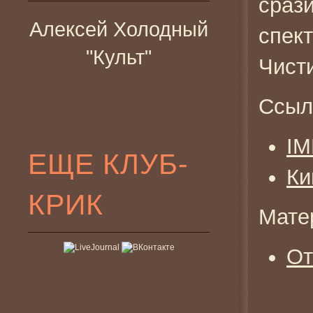
срази
Алексей Холодный
спек
"Культ"
Чист
Ссыл
I
ЕЩЕ КЛУБ-
Ки
КРИК
Мате
От