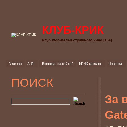
КЛУБ-КРИК
Клуб любителей страшного кино [16+]
Главная
А-Я
Впервые на сайте?
КРИК-каталог
Новинки
ПОИСК
За 
Gat