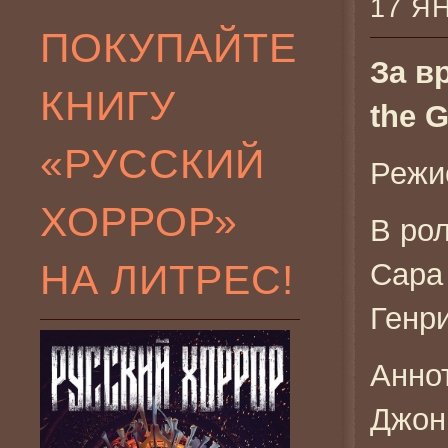
17 Я
ПОКУПАЙТЕ
За в
КНИГУ
the 
«РУССКИЙ
Режи
ХОРРОР»
В рол
НА ЛИТРЕС!
Сара
Генр
Анно
Джон