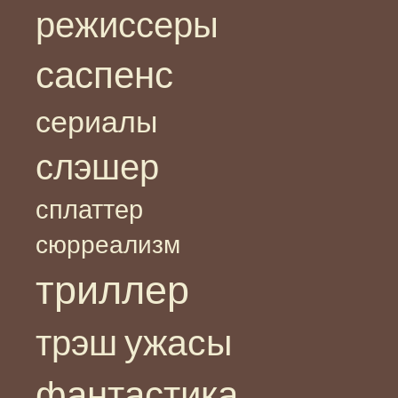
режиссеры
саспенс
сериалы
слэшер
сплаттер
сюрреализм
триллер
ужасы
трэш
фантастика