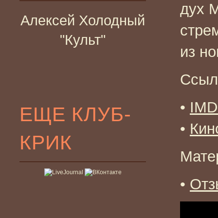
дух 
Алексей Холодный
стре
"Культ"
из н
Ссыл
•
IM
ЕЩЕ КЛУБ-
•
Кин
КРИК
Мате
•
Отз