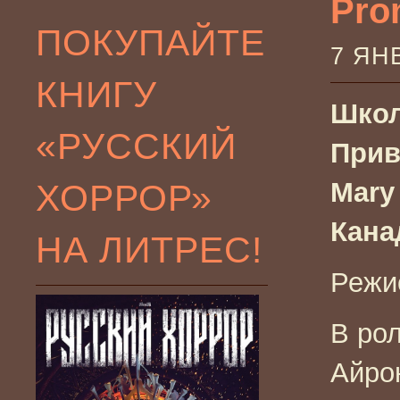
Prom
ПОКУПАЙТЕ
7 ЯН
КНИГУ
Школ
«РУССКИЙ
Прив
ХОРРОР»
Mary 
Кана
НА ЛИТРЕС!
Режи
В ро
Айро