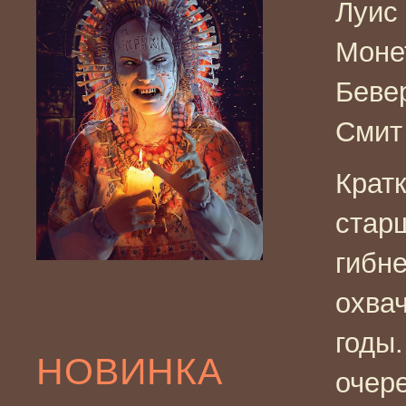
Луис
Монет
Беве
Смит
Крат
стар
гибне
охва
годы.
НОВИНКА
очер