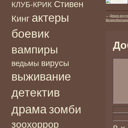
Стивен
КЛУБ-КРИК
актеры
Кинг
←
Демон внутр
Великобритания
боевик
До
вампиры
вирусы
ведьмы
выживание
детектив
драма
зомби
зоохоррор