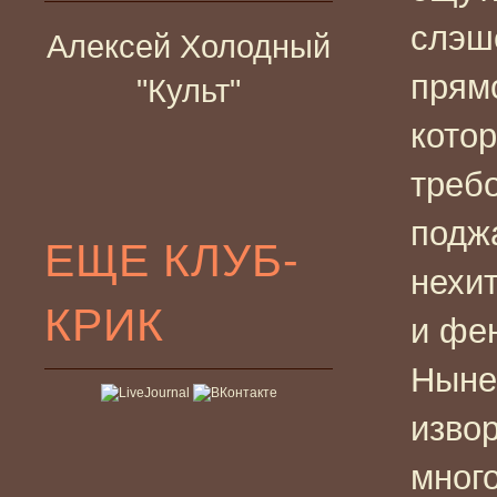
слэш
Алексей Холодный
прям
"Культ"
кото
треб
подж
ЕЩЕ КЛУБ-
нехи
КРИК
и фе
Ныне
извор
много