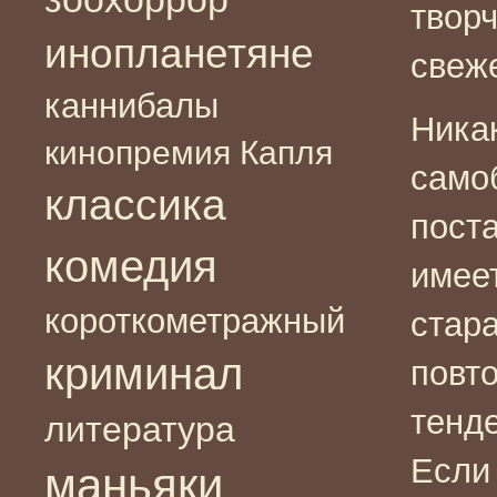
творч
инопланетяне
свеж
каннибалы
Ника
кинопремия Капля
само
классика
пост
комедия
имее
короткометражный
стар
криминал
повто
тенд
литература
Если 
маньяки