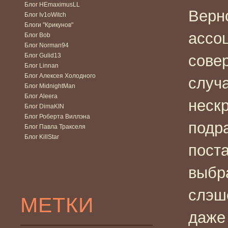
Блог HEmaximusLL
Верн
Блог Iv1oWitch
Блоги "Крикунов"
ассо
Блог Bob
Блог Norman94
Блог Gulid13
сове
Блог Linnan
Блог Алексея Холодного
случ
Блог MidnightMan
Блог Aleera
неск
Блог DimaKIN
Блог Роберта Виллэна
подр
Блог Павла Тракселя
Блог KillStar
пост
выбр
слэше
МЕТКИ
даже