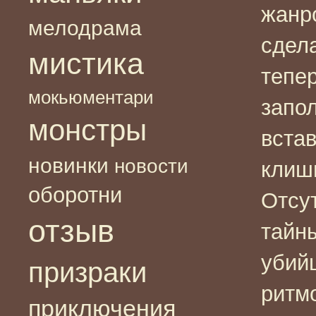
жанр
мелодрама
сдел
мистика
тепер
мокьюментари
запо
монстры
вста
новинки
новости
клиш
оборотни
Отсу
отзыв
тайн
убий
призраки
ритм
приключения