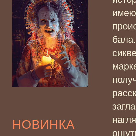
имеют
прои
бала.
сикв
марке
полу
расс
загл
нагл
НОВИНКА
ощут