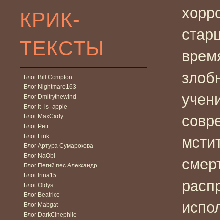
хорр
КРИК-
стар
ТЕКСТЫ
время
злоб
Блог Bill Compton
Блог Nightmare163
учен
Блог Dmitrythewind
Блог it_is_apple
совр
Блог MaxCady
Блог Petr
Блог Lirik
мсти
Блог Артура Сумарокова
Блог NaObi
смер
Блог Пегий пес Александр
Блог Irina15
расп
Блог Oldys
Блог Beatrice
испо
Блог Mabgat
Блог DarkCinephile