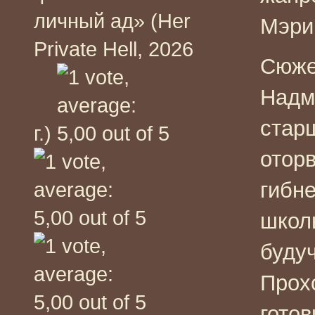
личный ад» (Her
Мэри 
Private Hell, 2026
Сюже
Надм
стар
г.)
отор
гибне
школ
будуч
Прох
готов