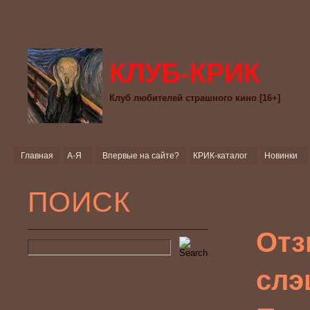
КЛУБ-КРИК
Клуб любителей страшного кино [16+]
Главная
А-Я
Впервые на сайте?
КРИК-каталог
Новинки
ПОИСК
Отз
слэ