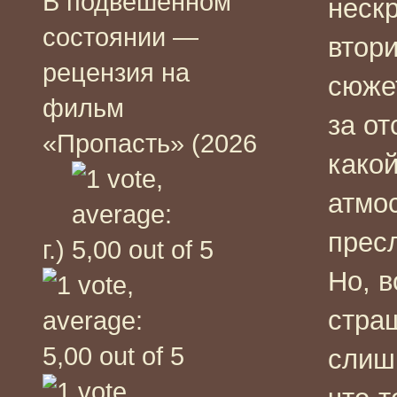
В подвешенном
неск
состоянии —
втори
рецензия на
сюжет
фильм
за от
«Пропасть» (2026
какой
атмо
прес
г.)
Но, в
стра
слишк