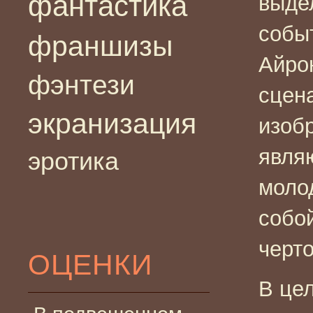
фантастика
выде
собы
франшизы
Айро
фэнтези
сцен
экранизация
изоб
явля
эротика
моло
собо
черто
ОЦЕНКИ
В це