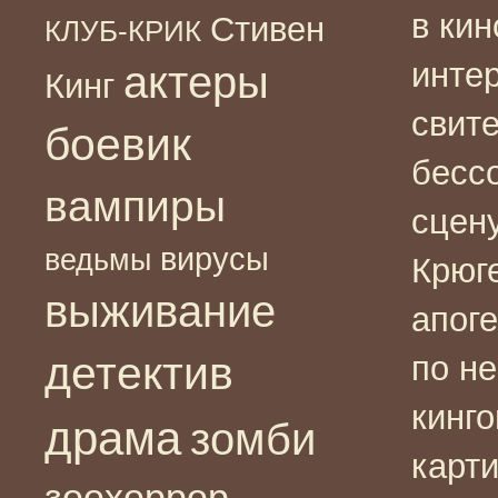
в ки
Стивен
КЛУБ-КРИК
инте
актеры
Кинг
свите
боевик
бесс
вампиры
сцен
вирусы
ведьмы
Крюг
выживание
апоге
детектив
по н
кинг
драма
зомби
карт
зоохоррор