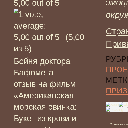
эмоц
окру
Стра
(5,00
Прив
из 5)
РУБР
Бойня доктора
ПРО
Бафомета —
МЕТК
отзыв на фильм
ПРИЗ
«Американская
морская свинка:
Букет из крови и
←
Отзыв на сл