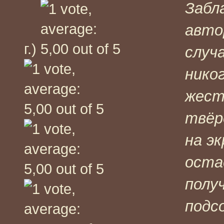
Забл
авто
г.)
случ
нико
жест
твёр
на э
оста
полу
подс