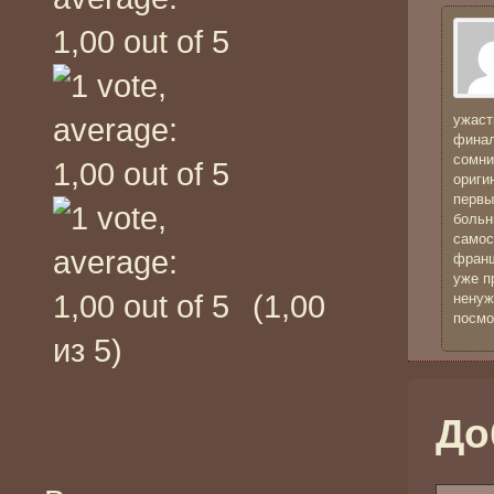
ужаст
финал
сомни
ориги
первы
больн
самос
франш
уже п
(1,00
ненуж
посмо
из 5)
До