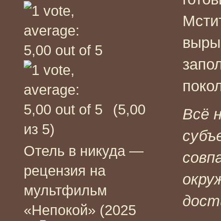
Мсти
выры
запол
поко
(5,00
Всё 
из 5)
субъ
Отель в никуда —
совп
рецензия на
окру
мультфильм
дост
«Непокой» (2025