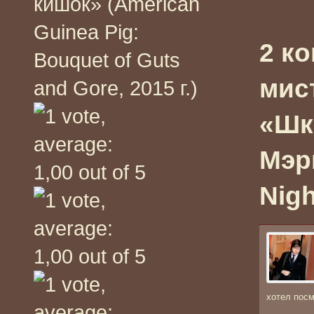
кишок» (American
Guinea Pig:
2 к
Bouquet of Guts
мис
and Gore, 2015 г.)
«Шк
Мэри
Nigh
хотел посм