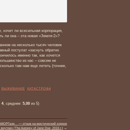
, хочет ли всесильная корпорация,
ть ли она – эта новая «Земля-2»?
танном на несколько тысяч человек
лавный постулат «заснуть обратно
ончилось именно так, как хочется
большинство из нас – совсем не
сколько там нам еще лететь (точнее,
:
ВЫЖИВАНИЕ
,
КАТАСТРОФА
,
:
4
, среднее:
5,00
из 5)
оМОРГали… — отзыв на мистический хоррор
внутри» (The Autopsy of Jane Doe, 2016 г.)
→