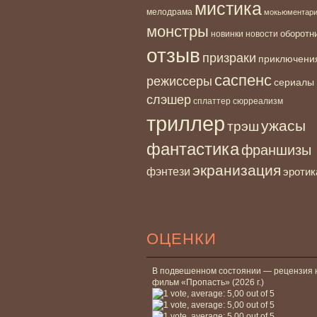
мистика
мелодрама
мокьюментар
монстры
новинки
оборотн
новости
отзыв
призраки
приключени
саспенс
режиссеры
сериалы
слэшер
сплаттер
сюрреализм
триллер
ужасы
трэш
фантастика
франшизы
экранизация
фэнтези
эротик
ОЦЕНКИ
В подвешенном состоянии — рецензия 
фильм «Пропасть» (2026 г.)