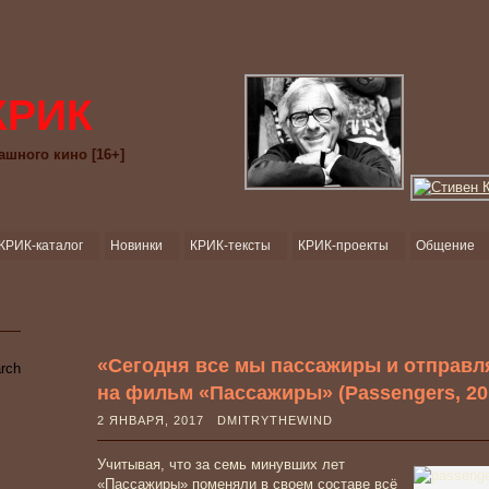
КРИК
ашного кино [16+]
КРИК-каталог
Новинки
КРИК-тексты
КРИК-проекты
Общение
«Сегодня все мы пассажиры и отправл
на фильм «Пассажиры» (Passengers, 201
2 ЯНВАРЯ, 2017 DMITRYTHEWIND
Учитывая, что за семь минувших лет
«Пассажиры» поменяли в своем составе всё