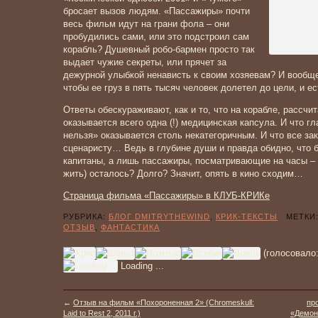
бросает вызов людям. «Пассажиры» почти
весь фильм идут на грани фола – они
пробудились сами, или это подстроил сам
корабль? Душевный робо-бармен просто так
выдает чужие секреты, или прячет за
дежурной улыбкой ненависть к своим хозяевам? И вообще
чтобы ее груз в пять тысяч человек долетел до цели, и ес
Ответы обескураживают, как и то, что на корабле, рассчи
оказывается всего одна (!) медицинская капсула. И что г
нельзя» оказывается столь некатегоричным. И что все зак
сценаристу… Ведь в глубине души и правда обидно, что 
капитаны, а лишь пассажиры, посматривающие на часы – 
жить) осталось? Долго? Значит, опять в кино сходим…
Страница фильма «Пассажиры» в КЛУБ-КРИКе
РУБРИКА:
БЛОГ DMITRYTHEWIND
,
КРИК-ТЕКСТЫ
МЕТКИ
ОТЗЫВ
,
ФАНТАСТИКА
(голосовало
Loading ...
←
Отзыв на фильм «Похороненная 2» (Chromeskull:
пр
Laid to Rest 2, 2011 г.)
«Демон 