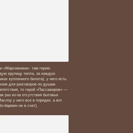
и «Марсианина»: там герою
дую крупицу тепла, за каждую
ах купленного билета), у него есть
еном для разговоров по душам.
епятствия, то герой «Пассажиров» —
ак раз из-за отсутствия бытовых
слоу у него все в порядке, а вот
о-бармен не в счет).