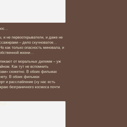
прос…
ы, и не первооткрыватели, и даже не
ассажирами – дело скучноватое…
Но как только опасность миновала, и
собственной жизни…
влекают от моральных дилемм – уж
айном. Как тут не вспомнить
рам» сюжетно. В обоих фильмах
анету. В обоих фильмах
т и расслабление («у нас есть
 краю безграничного космоса почти