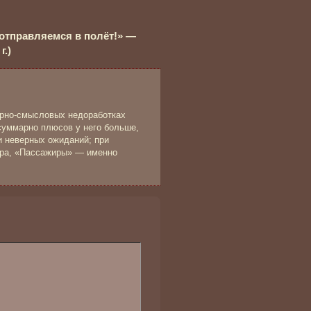
 отправляемся в полёт!» —
г.)
нарно-смысловых недоработках
суммарно плюсов у него больше,
и неверных ожиданий; при
ра, «Пассажиры» — именно