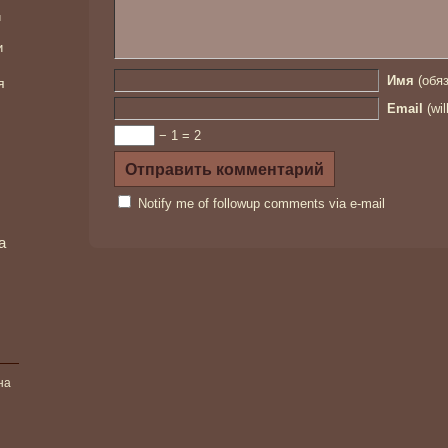
и
и
Имя
(обяз
я
Email
(wil
− 1 = 2
Notify me of followup comments via e-mail
а
на