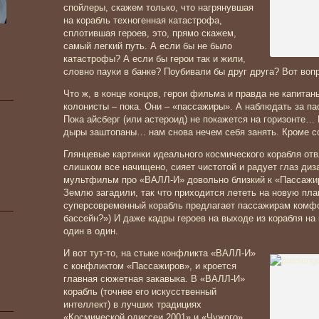
спойлеры, скажем только, что нагрянувшая
на корабль техногенная катастрофа,
сплотившая героев, это, прямо скажем,
самый легкий путь. А если бы не было
катастрофы? А если бы герои так и жили,
словно пауки в банке? Поубивали бы друг друга? Вот во
Что ж, в конце концов, герои фильма и правда не капитан
колонисты – пока. Они – «пассажиры». А наблюдать за п
Пока айсберг (или астероид) не покажется на горизонте… 
дыры заштопаны… нам снова нечем себя занять. Кроме 
Глянцевые картинки идеального космического корабля от
слишком все начищено, сияет чистотой и радует глаз диз
мультфильм про «ВАЛЛ-И» довольно близкий к «Пассажи
Землю загадили, так что приходится лететь на новую пл
суперсовременный корабль предлагает пассажирам комфор
бассейн?») И даже кадры героев на выходе из корабля на
один в один.
И вот тут-то, на стыке конфликта «ВАЛЛ-И»
с конфликтом «Пассажиров», и кроется
главная сюжетная закавыка. В «ВАЛЛ-И»
корабль (точнее его искусственный
интеллект) в лучших традициях
«Космической одиссеи 2001» и «Чужого»