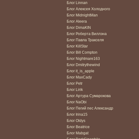
Блог Linnan
Блог Алексея Холодного
Блог MidnightMan
Блог Aleera
Блог DimaKIN
Блог Роберта Виллэна
Блог Павла Тракселя
Блог KillStar
Блог Bill Compton
Блог Nightmare163
Блог Dmitrythewind
Блог it_is_apple
Блог MaxCady
Блог Petr
Блог Lirik
Блог Артура Сумарокова
Блог NaObi
Блог Пегий пес Александр
Блог Irina15
Блог Oldys
Блог Beatrice
Блог Mabgat