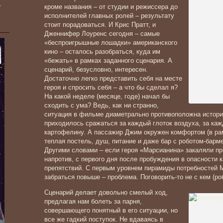
»
кроме названия – от студии и режиссера до
исполнителей главных ролей – результату
стоит порадоваться. И Крис Пратт, и
Дженнифер Лоуренс сегодня – самые
«беспроигрышные лошадки» американского
кино – осталось разобраться, куда им
«бежать» в рамках заданного сценария. А
сценарий, безусловно, интересен.
Достаточно легко представить себя на месте
героя и спросить себя – а что бы сделал я?
На какой неделе (месяце, годе) начал бы
сходить с ума? Ведь, как ни странно,
ситуация в фильме диаметрально противоположна истори
приходилось сражаться за каждый глоток воздуха, за каж
картофелину. А пассажир Джим окружен комфортом (в рамк
теплая постель, душ, питание и даже бар с роботом-барм
Другими словами – если героя «Марсианина» закаляли пр
напротив, с первого дня после пробуждения в опасности к
препятствий. С первым уровнем пирамиды потребностей Ма
забраться повыше – проблема. Поговорить-то не с кем (роб
Сценарий делает довольно смелый ход,
предлагая нам болеть за парня,
совершающего понятный в его ситуации, но
все же гадкий поступок. Не вдаваясь в