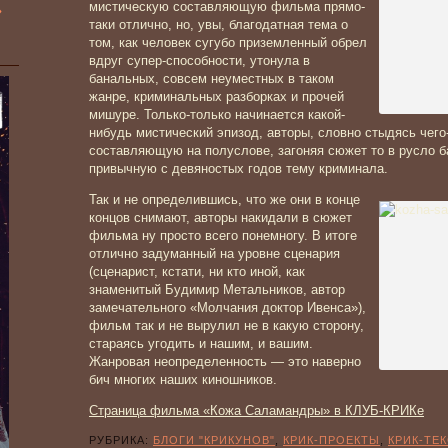
»
мистическую составляющую фильма прямо-
таки отлично, но, увы, благодатная тема о
том, как человек сугубо приземленный обрел
вдруг супер-способности, утонула в
банальных, совсем неуместных в таком
жанре, криминальных разборках и прочей
мишуре. Только-только начинается какой-
нибудь мистический эпизод, авторы, словно стыдясь чег
составляющую на полуслове, загоняя сюжет то в русло б
привычную с девяностых годов тему криминала.
Так и не определившись, что же они в конце
концов снимают, авторы накидали в сюжет
фильма ну просто всего понемногу. В итоге
отлично задуманный на уровне сценария
(сценарист, кстати, ни кто иной, как
знаменитый Будимир Метальников, автор
замечательного «Молчания доктор Ивенса»),
фильм так и не вырулил не в какую сторону,
стараясь угодить и нашим, и вашим.
Жанровая неопределенность — это наверно
бич многих наших киношников.
Страница фильма «Кожа Саламандры» в КЛУБ-КРИКе
РУБРИКА:
БЛОГИ "КРИКУНОВ"
,
КРИК-ПРОЕКТЫ
,
КРИК-ТЕ