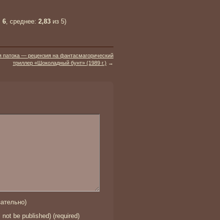
:
6
, среднее:
2,83
из 5)
 патока — рецензия на фантасмагорический
триллер «Шоколадный бунт» (1989 г.)
→
ательно)
l not be published) (required)