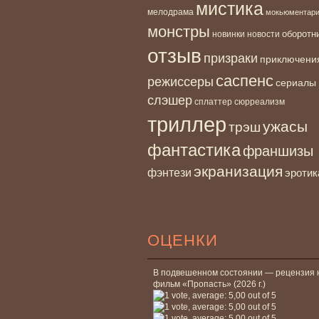
мистика
мелодрама
мокьюментар
монстры
новинки
оборотн
новости
отзыв
призраки
приключени
саспенс
режиссеры
сериалы
слэшер
сплаттер
сюрреализм
триллер
ужасы
трэш
фантастика
франшизы
экранизация
фэнтези
эротик
ОЦЕНКИ
В подвешенном состоянии — рецензия 
фильм «Пропасть» (2026 г.)