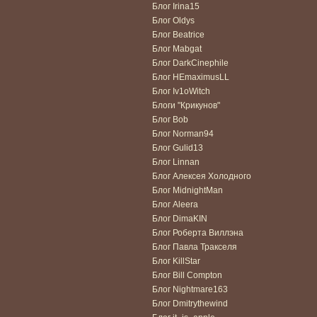
Блог Irina15
Блог Oldys
Блог Beatrice
Блог Mabgat
Блог DarkCinephile
Блог HEmaximusLL
Блог Iv1oWitch
Блоги "Крикунов"
Блог Bob
Блог Norman94
Блог Gulid13
Блог Linnan
Блог Алексея Холодного
Блог MidnightMan
Блог Aleera
Блог DimaKIN
Блог Роберта Виллэна
Блог Павла Тракселя
Блог KillStar
Блог Bill Compton
Блог Nightmare163
Блог Dmitrythewind