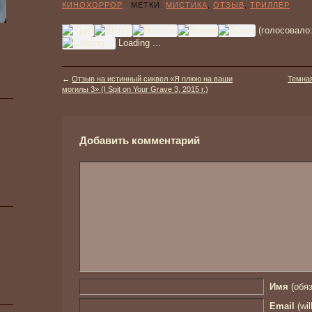
КИНОХОРРОР
МЕТКИ:
МИСТИКА
,
ОТЗЫВ
,
ТРИЛЛЕР
(голосовало
Loading ...
←
Отзыв на истинный сиквел «Я плюю на ваши
Темная
могилы 3» (I Spit on Your Grave 3, 2015 г.)
Добавить комментарий
Имя
(обяз
Email
(wil