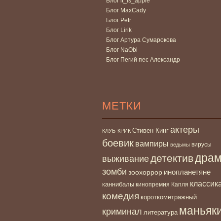
Блог it_is_apple
Блог MaxCady
Блог Petr
Блог Lirik
Блог Артура Сумарокова
Блог NaObi
Блог Пегий пес Александр
МЕТКИ
актеры
Стивен Кинг
КЛУБ-КРИК
боевик
вампиры
вирусы
ведьмы
дра
детектив
выживание
зомби
инопланетяне
зоохоррор
классик
каннибалы
кинопремия Капля
комедия
короткометражный
маньяк
криминал
литература