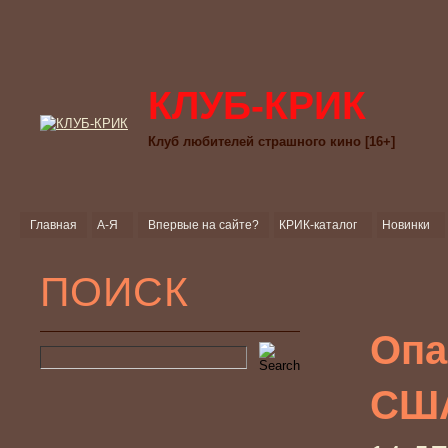
КЛУБ-КРИК
Клуб любителей страшного кино [16+]
Главная
А-Я
Впервые на сайте?
КРИК-каталог
Новинки
ПОИСК
Опа
США