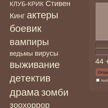
Стивен
КЛУБ-КРИК
актеры
Кинг
боевик
вампиры
вирусы
ведьмы
44 
выживание
детектив
Noti
драма
зомби
зоохоррор