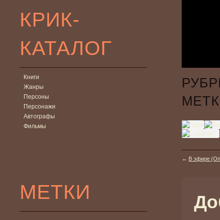
КРИК-
КАТАЛОГ
Книги
РУБР
Жанры
Персоны
МЕТК
Персонажи
Автографы
Фильмы
←
В эфире (On 
МЕТКИ
До