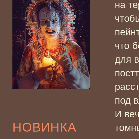
на т
чтоб
пейнт
что 
для 
пост
расс
под 
И веч
НОВИНКА
том