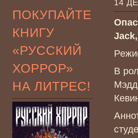
14 Д
ПОКУПАЙТЕ
Опас
КНИГУ
Jack
«РУССКИЙ
Режи
ХОРРОР»
В ро
НА ЛИТРЕС!
Мэдд
Кеви
Анно
студ