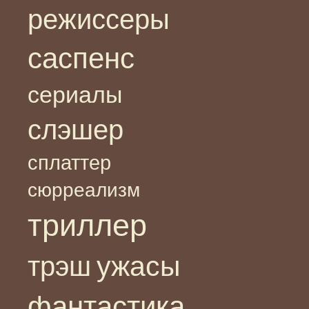
режиссеры
саспенс
сериалы
слэшер
сплаттер
сюрреализм
триллер
ужасы
трэш
фантастика