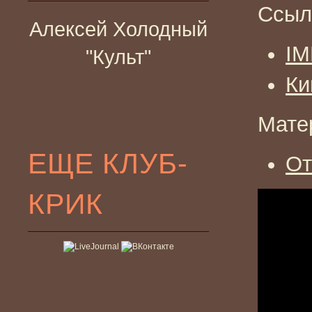
Ссыл
Алексей Холодный
I
"Культ"
Ки
Мате
ЕЩЕ КЛУБ-
От
КРИК